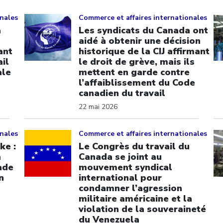
Click to open the link
Cl
onales
Commerce et affaires internationales
a
Les syndicats du Canada ont
aidé à obtenir une décision
ant
historique de la CIJ affirmant
ail
le droit de grève, mais ils
ale
mettent en garde contre
l’affaiblissement du Code
canadien du travail
22 mai 2026
Click to open the link
Cl
onales
Commerce et affaires internationales
ke :
Le Congrès du travail du
a
Canada se joint au
ade
mouvement syndical
n
international pour
condamner l’agression
militaire américaine et la
violation de la souveraineté
du Venezuela