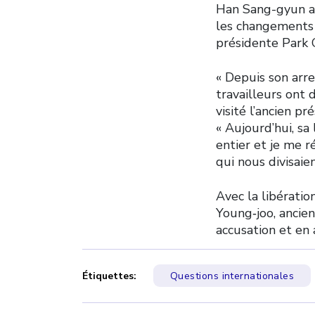
Han Sang-gyun a 
les changements r
présidente Park 
« Depuis son arres
travailleurs ont 
visité l’ancien p
« Aujourd’hui, sa
entier et je me r
qui nous divisaie
Avec la libératio
Young‑joo, ancie
accusation et en 
Étiquettes:
Questions internationales