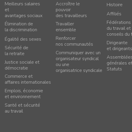
Meilleurs salaires
Accroître le
Histoire
et
pouvoir
Affiliés
avantages sociaux
des travailleurs
Fédérations
Élimination de
Travailler
du travail et
la discrimination
ensemble
conseils du t
Renforcer
Égalité des sexes
Dirigeante
nos communautés
Sécurité de
et dirigeant
Communiquer avec un
la retraite
Assemblée
organisateur syndical
Justice sociale et
générales e
ou une
démocratie
Statuts
organisatrice syndicale
Commerce et
affaires internationales
Emplois, économie
et environnement
Santé et sécurité
au travail