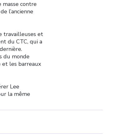
e masse contre
de l’ancienne
e travailleuses et
ent du CTC, qui a
dernière.
urs du monde
e et les barreaux
érer Lee
pour la même