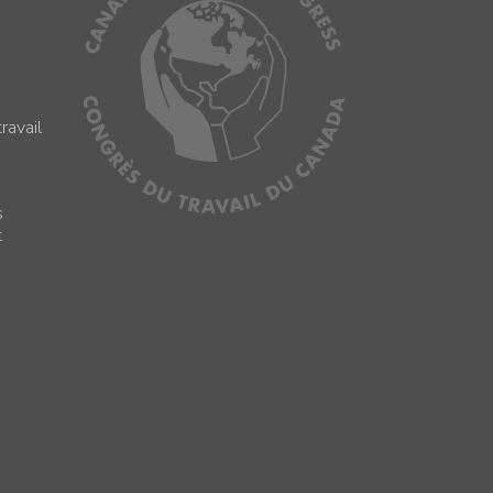
ravail
s
s
t