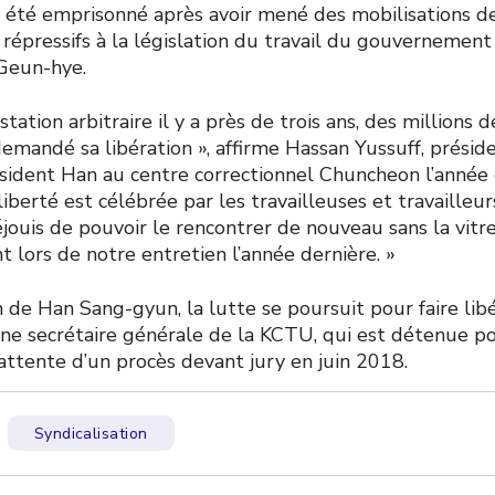
été emprisonné après avoir mené des mobilisations d
épressifs à la législation du travail du gouvernement 
Geun-hye.
tation arbitraire il y a près de trois ans, des millions d
demandé sa libération », affirme Hassan Yussuff, présid
résident Han au centre correctionnel Chuncheon l’année 
 liberté est célébrée par les travailleuses et travaille
éjouis de pouvoir le rencontrer de nouveau sans la vitr
nt lors de notre entretien l’année dernière. »
n de Han Sang-gyun, la lutte se poursuit pour faire lib
nne secrétaire générale de la KCTU, qui est détenue 
attente d’un procès devant jury en juin 2018.
Syndicalisation