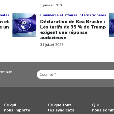
5 janvier 2026
Click to open the link
Cl
onales
Commerce et affaires internationales
n et
Déclaration de Bea Bruske :
e un
Les tarifs de 35 % de Trump
exigent une réponse
audacieuse
31 juillet 2025
ent aux
Ce qui
Ce que font
Qui
nous importe
les syndicats
nous som