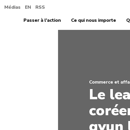
Médias
EN
RSS
Passer à l’action
Ce qui nous importe
Q
Commerce et affai
Le le
corée
gyun 