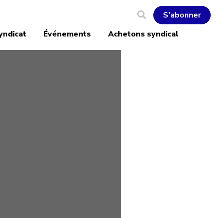
S'abonner
yndicat
Événements
Achetons syndical