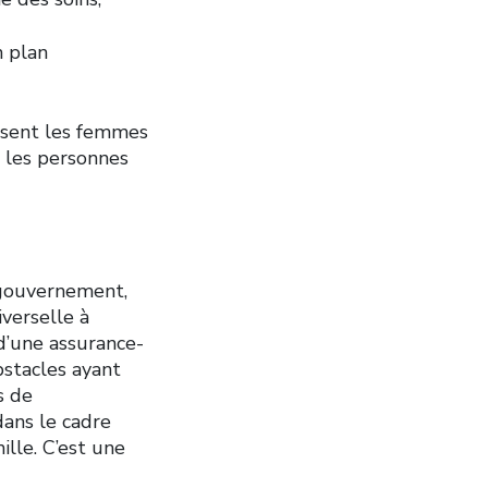
n plan
issent les femmes
, les personnes
 gouvernement,
verselle à
d’une assurance-
bstacles ayant
s de
ans le cadre
lle. C’est une