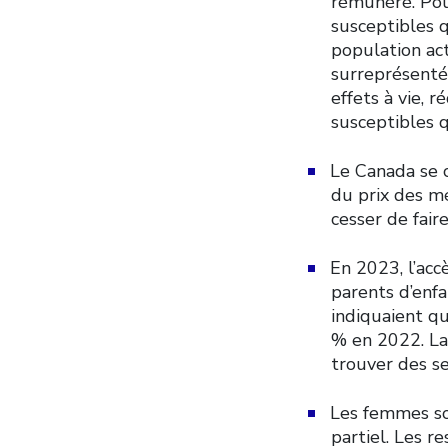
rémunéré. Pou
susceptibles q
population act
surreprésenté
effets à vie, 
susceptibles q
Le Canada se 
du prix des m
cesser de fai
En 2023, l’acc
parents d’enfa
indiquaient qu
% en 2022. La 
trouver des s
Les femmes so
partiel. Les r