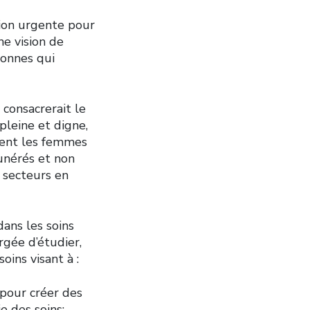
tion urgente pour
ne vision de
sonnes qui
 consacrerait le
pleine et digne,
ument les femmes
munérés et non
 secteurs en
ans les soins
rgée d’étudier,
ins visant à :
 pour créer des
e des soins;