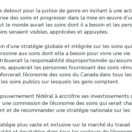
 debout pour la justice de genre en incitant à une ac
crise des soins et progresser dans la mise en œuvre d’u
t le monde aurait les soins dont il a besoin et les per
oins seraient visibles, appréciées et appuyées.
n d’une stratégie globale et intégrée sur les soins qui
rsonne aux soins dont elle a besoin pour vivre une vie 
istribuerait la responsabilité disproportionnée qu’ass
ins, appuierait les personnes fournissant des soins ré
forcerait l’économie des soins du Canada dans tous les
 les soins publics sur lesquels les gens comptent.
gouvernement fédéral à accroître ses investissements d
r une commission de l’économie des soins qui serait cha
t et de recommander une stratégie nationale sur les so
ratégie plus vaste et inclusive sur le marché du travail
lité et équitables dans tous les secteurs de l’économi