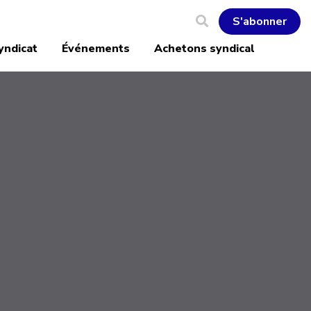
S'abonner
yndicat
Événements
Achetons syndical