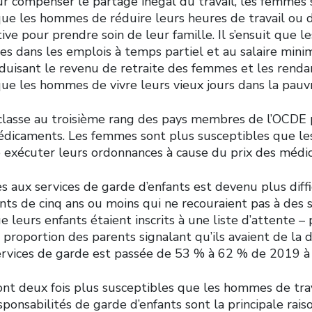
r compenser le partage inégal du travail, les femmes 
ue les hommes de réduire leurs heures de travail ou de
ive pour prendre soin de leur famille. Il s’ensuit que 
es dans les emplois à temps partiel et au salaire min
réduisant le revenu de retraite des femmes et les renda
ue les hommes de vivre leurs vieux jours dans la pauv
classe au troisième rang des pays membres de l’OCDE 
édicaments. Les femmes sont plus susceptibles que 
re exécuter leurs ordonnances à cause du prix des médi
ès aux services de garde d’enfants est devenu plus diffi
nts de cinq ans ou moins qui ne recouraient pas à des 
e leurs enfants étaient inscrits à une liste d’attente –
proportion des parents signalant qu’ils avaient de la di
ervices de garde est passée de 53 % à 62 % de 2019 à
nt deux fois plus susceptibles que les hommes de tra
esponsabilités de garde d’enfants sont la principale rai