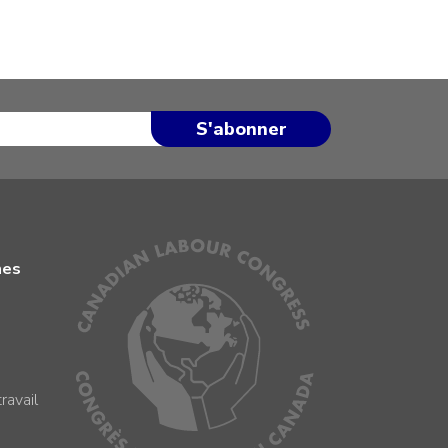
mes
ravail