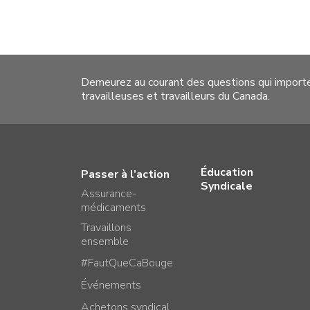
Demeurez au courant des questions qui import
travailleuses et travailleurs du Canada.
Éducation
Passer à l’action
Syndicale
Assurance-
médicaments
Travaillons
ensemble
#FautQueCaBouge
Événements
Achetons syndical