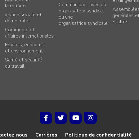
et dirigeant
Communiquer avec un
la retraite
Assemblée
organisateur syndical
Justice sociale et
générales e
ou une
démocratie
Statuts
organisatrice syndicale
Commerce et
affaires internationales
Emplois, économie
et environnement
Santé et sécurité
au travail
tactez-nous
Carrières
Politique de confidentialité