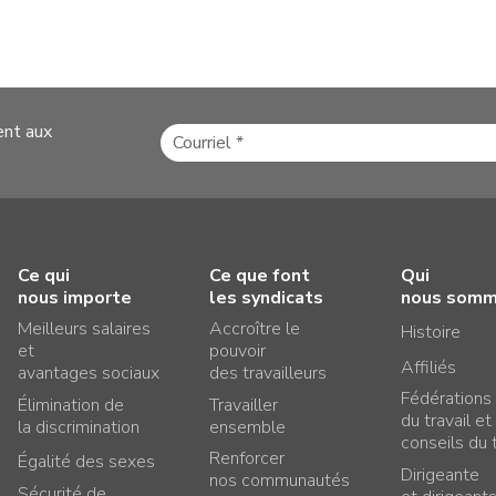
ent aux
Ce qui
Ce que font
Qui
nous importe
les syndicats
nous som
Meilleurs salaires
Accroître le
Histoire
et
pouvoir
Affiliés
avantages sociaux
des travailleurs
Fédérations
Élimination de
Travailler
du travail et
la discrimination
ensemble
conseils du t
Renforcer
Égalité des sexes
Dirigeante
nos communautés
Sécurité de