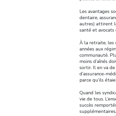
Les avantages soc
dentaire, assura
autres) attirent l
santé et avocats 
À la retraite, le
années aux régim
communauté. Plus 
moins d’aînés do
sortir. Il en va 
d’assurance-médi
parce qu’ils étai
Quand les syndic
vie de tous. L’en
succès remportés
supplémentaires, 