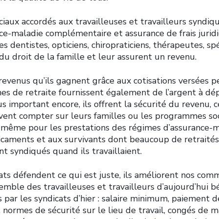
iaux accordés aux travailleuses et travailleurs syndiq
nce-maladie complémentaire et assurance de frais jurid
es dentistes, opticiens, chiropraticiens, thérapeutes, spé
du droit de la famille et leur assurent un revenu.
s revenus qu’ils gagnent grâce aux cotisations versées 
es de retraite fournissent également de l’argent à dé
important encore, ils offrent la sécurité du revenu, ce
ivent compter sur leurs familles ou les programmes soc
de même pour les prestations des régimes d’assurance-m
caments et aux survivants dont beaucoup de retraités
ent syndiqués quand ils travaillaient.
ats défendent ce qui est juste, ils améliorent nos com
semble des travailleuses et travailleurs d’aujourd’hui b
 par les syndicats d’hier : salaire minimum, paiement 
normes de sécurité sur le lieu de travail, congés de m