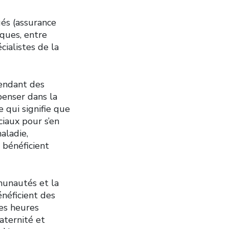
ués (assurance
iques, entre
cialistes de la
pendant des
penser dans la
 qui signifie que
iaux pour s’en
aladie,
 bénéficient
munautés et la
énéficient des
des heures
aternité et