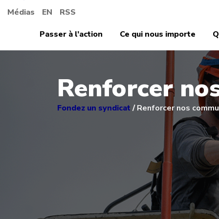
Médias
EN
RSS
Passer à l’action
Ce qui nous importe
Q
Renforcer no
Fondez un syndicat
/
Renforcer nos comm