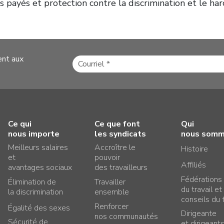
 payés et protection contre la discrimination et le ha
ent aux
Ce qui
Ce que font
Qui
nous importe
les syndicats
nous som
Meilleurs salaires
Accroître le
Histoire
et
pouvoir
Affiliés
avantages sociaux
des travailleurs
Fédérations
Élimination de
Travailler
du travail et
la discrimination
ensemble
conseils du t
Renforcer
Égalité des sexes
Dirigeante
nos communautés
Sécurité de
et dirigeant