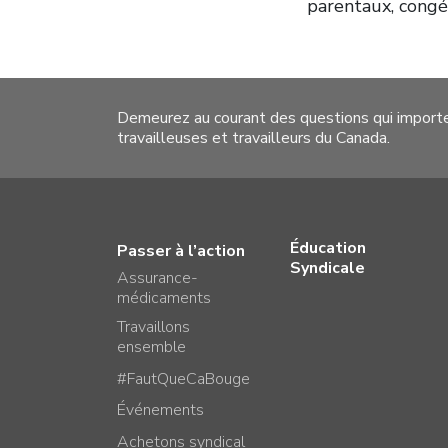
parentaux, congés
Demeurez au courant des questions qui import
travailleuses et travailleurs du Canada.
Éducation
Passer à l’action
Syndicale
Assurance-
médicaments
Travaillons
ensemble
#FautQueCaBouge
Événements
Achetons syndical