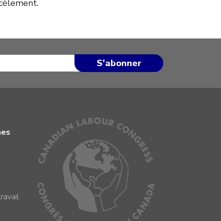
rcèlement.
mes
ravail
s