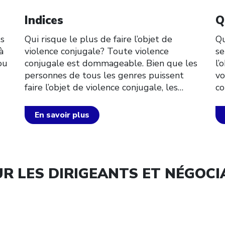
Click to open the link
Cl
Indices
Q
ts
Qui risque le plus de faire l’objet de
Qu
à
violence conjugale? Toute violence
se
ou
conjugale est dommageable. Bien que les
l’
personnes de tous les genres puissent
vo
faire l’objet de violence conjugale, les…
co
En savoir plus
R LES DIRIGEANTS ET NÉGOC