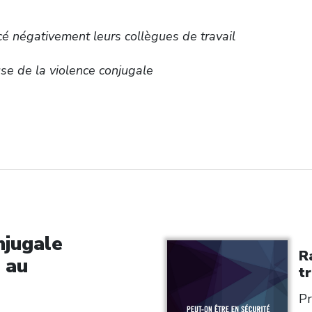
cé négativement leurs collègues de travail
se de la violence conjugale
njugale
R
s au
tr
Pr