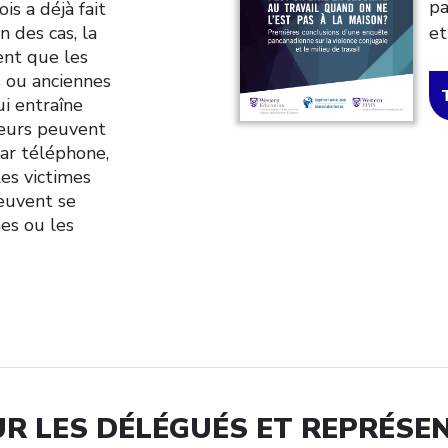
pa
is a déjà fait
n des cas, la
et
vent que les
 ou anciennes
ui entraîne
seurs peuvent
ar téléphone,
es victimes
peuvent se
mes ou les
R LES DÉLÉGUÉS ET REPRÉSE