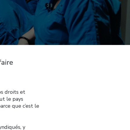
faire
s droits et
out le pays
rce que c’est le
yndiqués, y