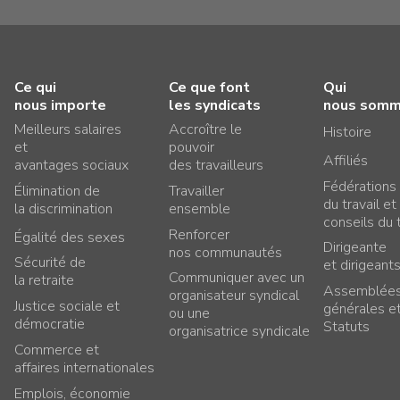
Ce qui
Ce que font
Qui
nous importe
les syndicats
nous som
Meilleurs salaires
Accroître le
Histoire
et
pouvoir
Affiliés
avantages sociaux
des travailleurs
Fédérations
Élimination de
Travailler
du travail et
la discrimination
ensemble
conseils du t
Renforcer
Égalité des sexes
Dirigeante
nos communautés
Sécurité de
et dirigeant
Communiquer avec un
la retraite
Assemblée
organisateur syndical
Justice sociale et
générales e
ou une
démocratie
Statuts
organisatrice syndicale
Commerce et
affaires internationales
Emplois, économie