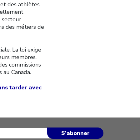
 et des athlètes
nellement
u secteur
ens des métiers de
ale. La loi exige
 leurs membres.
 des commissions
ts au Canada.
ns tarder avec