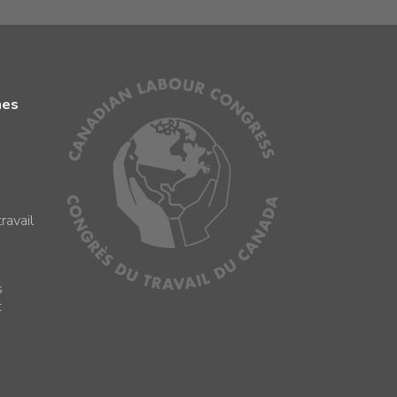
mes
ravail
s
s
t