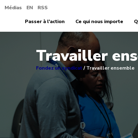
Médias
EN
RSS
Passer à l’action
Ce qui nous importe
Q
Travailler en
Fondez un syndicat
/
Travailler ensemble