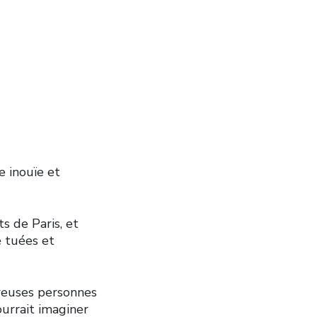
e inouïe et
s de Paris, et
é tuées et
reuses personnes
ourrait imaginer