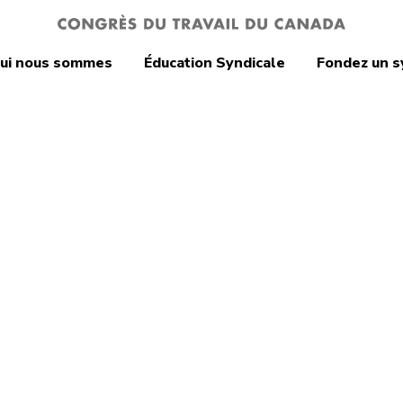
ui nous sommes
Éducation Syndicale
Fondez un s
n Yussuff,
dent du CTC :
ensées vont aux