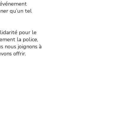
n événement
iner qu’un tel
idarité pour le
ement la police,
us nous joignons à
vons offrir.