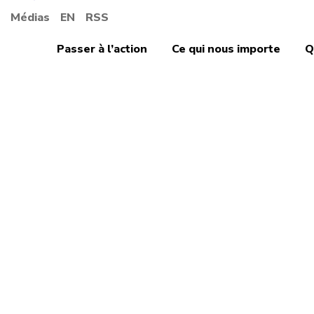
Médias
EN
RSS
Passer à l’action
Ce qui nous importe
Q
Hassa
prési
nos p