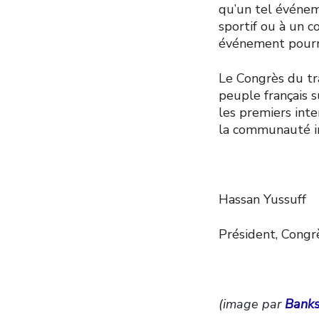
qu’un tel événem
sportif ou à un c
événement pourrai
Le Congrès du tra
peuple français s
les premiers inte
la communauté in
Hassan Yussuff
Président, Congr
(image par
Banks