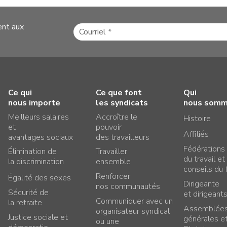
ent aux
Ce qui
Ce que font
Qui
nous importe
les syndicats
nous som
Meilleurs salaires
Accroître le
Histoire
et
pouvoir
Affiliés
avantages sociaux
des travailleurs
Fédérations
Élimination de
Travailler
du travail et
la discrimination
ensemble
conseils du t
Renforcer
Égalité des sexes
Dirigeante
nos communautés
Sécurité de
et dirigeant
Communiquer avec un
la retraite
Assemblée
organisateur syndical
Justice sociale et
générales e
ou une