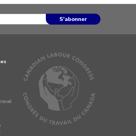
mes
ravail
s
s
t