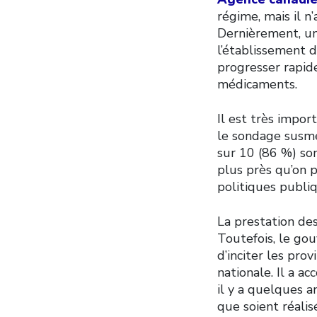
régime, mais il n
Dernièrement, u
l’établissement 
progresser rapid
médicaments.
Il est très impor
le sondage susme
sur 10 (86 %) son
plus près qu’on 
politiques publiq
La prestation des
Toutefois, le go
d’inciter les pro
nationale. Il a a
il y a quelques a
que soient réali