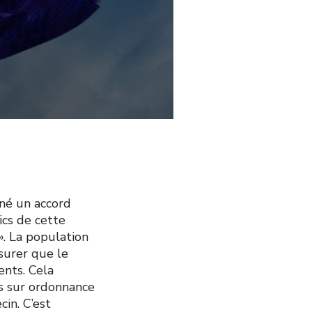
gné un accord
ics de cette
». La population
surer que le
ents. Cela
s sur ordonnance
cin. C’est