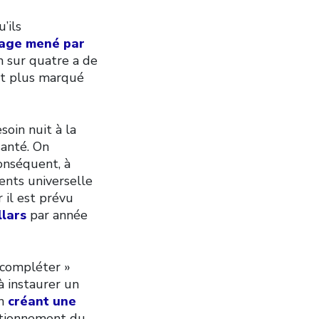
’ils
age mené par
 sur quatre a de
est plus marqué
soin nuit à la
santé. On
onséquent, à
ents universelle
 il est prévu
llars
par année
« compléter »
à instaurer un
en
créant une
ctionnement du