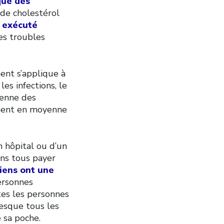
que des
 de cholestérol
 exécuté
es troubles
ent s’applique à
s infections, le
ienne des
nnent en moyenne
 hôpital ou d’un
ons tous payer
iens ont une
ersonnes
tes les personnes
esque tous les
 sa poche.