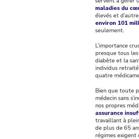
servent à gérer l
maladies du cœu
élevés et d’autr
environ 101 mill
seulement.
L’importance cru
presque tous les
diabète et la san
individus retrait
quatre médicamen
Bien que toute p
médecin sans s’in
nos propres méd
assurance insuf
travaillant à ple
de plus de 65 an
régimes exigent q