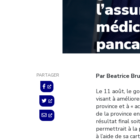
l’ass
médi
panca
17 août 2021
PARTAGER
Par Beatrice Bru
Le 11 août, le g
visant à améliore
province et à « 
de la province e
résultat final so
permettrait à la
à l’aide de sa car