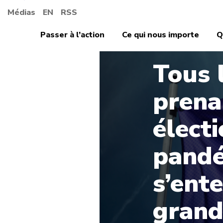
Médias
EN
RSS
Passer à l’action
Ce qui nous importe
Q
Tous 
prena
élect
pandé
s’ent
grand