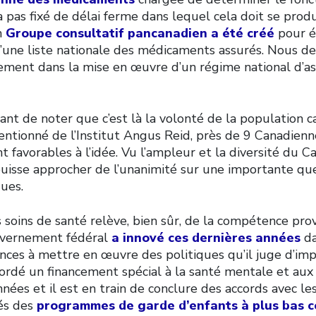
’a pas fixé de délai ferme dans lequel cela doit se produ
n
Groupe consultatif pancanadien a été créé
pour é
d’une liste nationale des médicaments assurés. Nous de
ement dans la mise en œuvre d’un régime national d’a
tant de noter que c’est là la volonté de la population 
ntionné de l’Institut Angus Reid, près de 9 Canadienn
t favorables à l’idée. Vu l’ampleur et la diversité du Ca
puisse approcher de l’unanimité sur une importante qu
ues.
 soins de santé relève, bien sûr, de la compétence prov
uvernement fédéral
a innové ces dernières années
da
vinces à mettre en œuvre des politiques qu’il juge d’im
ccordé un financement spécial à la santé mentale et aux 
nnées et il est en train de conclure des accords avec le
sés des
programmes de garde d’enfants à plus bas c