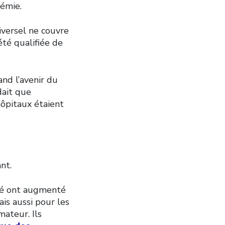
démie.
versel ne couvre
été qualifiée de
and l’avenir du
dait que
ôpitaux étaient
nt.
té ont augmenté
is aussi pour les
mateur. Ils