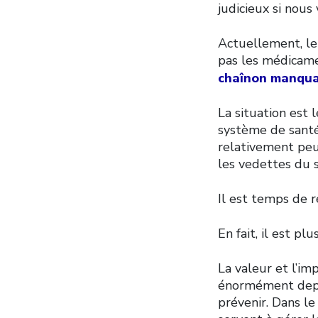
judicieux si nous
Actuellement, l
pas les médicamen
chaînon manqua
La situation est 
système de santé
relativement peu
les vedettes du s
Il est temps de re
En fait, il est p
La valeur et l’i
énormément depui
prévenir. Dans le