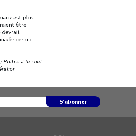
imaux est plus
raient être
 devrait
canadienne un
 Roth est le chef
ération