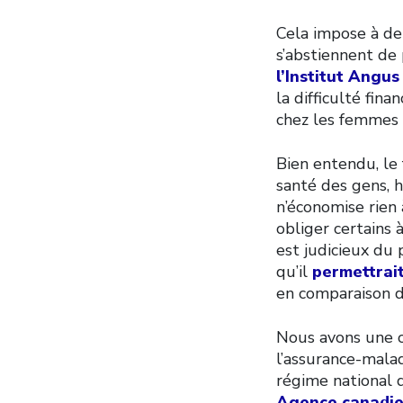
Cela impose à de
s’abstiennent de
l’Institut Angus
la difficulté fin
chez les femmes e
Bien entendu, le 
santé des gens, 
n’économise rien 
obliger certains 
est judicieux du 
qu’il
permettrait
en comparaison d
Nous avons une oc
l’assurance-mala
régime national 
Agence canadie