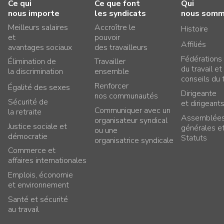
Ce qui
Ce que font
Qui
nous importe
les syndicats
nous som
Meilleurs salaires
Accroître le
Histoire
et
pouvoir
Affiliés
avantages sociaux
des travailleurs
Fédérations
Élimination de
Travailler
du travail et
la discrimination
ensemble
conseils du t
Renforcer
Égalité des sexes
Dirigeante
nos communautés
Sécurité de
et dirigeant
Communiquer avec un
la retraite
Assemblée
organisateur syndical
Justice sociale et
générales e
ou une
démocratie
Statuts
organisatrice syndicale
Commerce et
affaires internationales
Emplois, économie
et environnement
Santé et sécurité
au travail