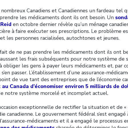
 nombreux Canadiens et Canadiennes un fardeau tel qu
 prendre les médicaments dont ils ont besoin. Un
sond
 Reid
en octobre dernier révèle qu’un ménage canadien
ancière à faire exécuter ses prescriptions. Le problème 
t les personnes racialisées, autochtones et jeunes.
fait de ne pas prendre les médicaments dont ils ont be
haussant les frais subséquents pour notre système de 
à obliger les gens à payer leurs médicaments et, par c
à s’en passer. L’établissement d’une assurance-médicam
point de vue tant des entreprises que de l’économie car
 au Canada d’économiser environ 5 milliards de do
e notre système morcelé et incomplet actuel.
casion exceptionnelle de rectifier la situation et de 
die canadienne. Le gouvernement fédéral s’est engagé 
d’assurance-médicaments et il a engagé le processus 
nne des médicaments
chargée de déterminer le fon