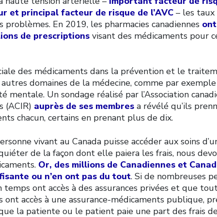
a haute tension artérielle –
important facteur de ris
r et principal facteur de risque de l’AVC
– les taux
es problèmes. En 2019, les pharmacies canadiennes
ont
ions de prescriptions
visant des médicaments pour c
ciale des médicaments dans la prévention et le traitem
 autres domaines de la médecine, comme par exemple le
té mentale. Un sondage réalisé par l’Association canad
és (ACIR)
auprès de ses membres
a révélé qu’ils pre
ts chacun, certains en prenant plus de dix.
ersonne vivant au Canada puisse accéder aux soins d’un
quiéter de la façon dont elle paiera les frais, nous dev
icaments.
Or, des millions de Canadiennes et Canad
fisante ou n’en ont pas du tout
. Si de nombreuses p
in temps ont accès à des assurances privées et que tou
s ont accès à une assurance-médicaments publique, pr
ue la patiente ou le patient paie une part des frais de