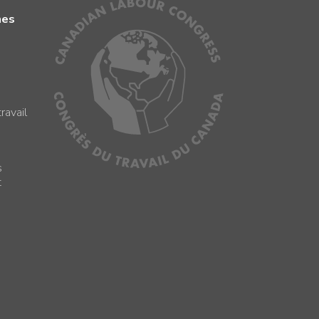
mes
ravail
s
s
t