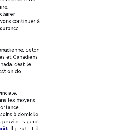
ire.
clairer
vons continuer à
ssurance-
canadienne. Selon
es et Canadiens
nada, c’est le
estion de
inciale.
ns les moyens
portance
soins à domicile
s provinces pour
oût
. Il peut et il