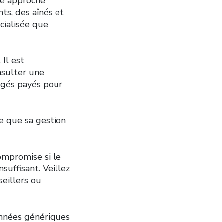
une approche
ts, des aînés et
écialisée que
Il est
nsulter une
ongés payés pour
ce que sa gestion
ompromise si le
suffisant. Veillez
seillers ou
onnées génériques