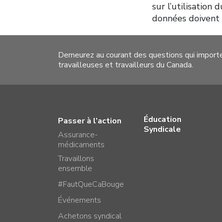
sur l’utilisation
données doivent i
Demeurez au courant des questions qui import
travailleuses et travailleurs du Canada.
Éducation
Passer à l’action
Syndicale
Assurance-
médicaments
Travaillons
ensemble
#FautQueCaBouge
Événements
Achetons syndical