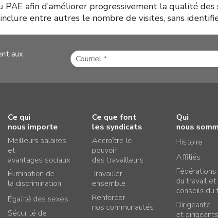
 du PAE afin d’améliorer progressivement la qualité des 
nclure entre autres le nombre de visites, sans identifier
ent aux
Ce qui
Ce que font
Qui
nous importe
les syndicats
nous som
Meilleurs salaires
Accroître le
Histoire
et
pouvoir
Affiliés
avantages sociaux
des travailleurs
Fédérations
Élimination de
Travailler
du travail et
la discrimination
ensemble
conseils du t
Renforcer
Égalité des sexes
Dirigeante
nos communautés
Sécurité de
et dirigeant