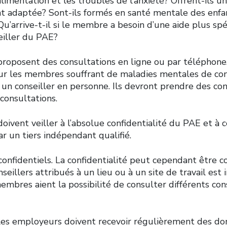
alimentation et les troubles de l’anxiété? Offrent-ils 
t adaptée? Sont-ils formés en santé mentale des enfan
Qu’arrive-t-il si le membre a besoin d’une aide plus sp
seiller du PAE?
roposent des consultations en ligne ou par téléphone. 
ur les membres souffrant de maladies mentales de co
 un conseiller en personne. Ils devront prendre des c
consultations.
doivent veiller à l’absolue confidentialité du PAE et à 
ar un tiers indépendant qualifié.
onfidentiels. La confidentialité peut cependant être c
eillers attribués à un lieu ou à un site de travail est in
embres aient la possibilité de consulter différents con
 les employeurs doivent recevoir régulièrement des d