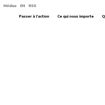
Médias
EN
RSS
Passer à l’action
Ce qui nous importe
Q
Les 
d’aid
ou d’
emplo