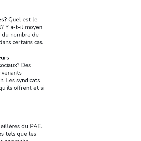
es?
Quel est le
? Y a-t-il moyen
on du nombre de
ans certains cas.
eurs
sociaux? Des
ervenants
n. Les syndicats
u’ils offrent et si
seillères du PAE.
s tels que les