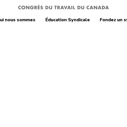
ui nous sommes
Éducation Syndicale
Fondez un s
programmes
e aux employés
aide aux
yés et aux