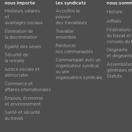
nous importe
les syndicats
nous som
Meilleurs salaires
Accroître le
Histoire
et
pouvoir
Affiliés
avantages sociaux
des travailleurs
Fédérations
Élimination de
Travailler
du travail et
la discrimination
ensemble
conseils du t
Renforcer
Égalité des sexes
Dirigeante
nos communautés
Sécurité de
et dirigeant
Communiquer avec un
la retraite
Assemblée
organisateur syndical
Justice sociale et
générales e
ou une
démocratie
Statuts
organisatrice syndicale
Commerce et
affaires internationales
Emplois, économie
et environnement
Santé et sécurité
au travail