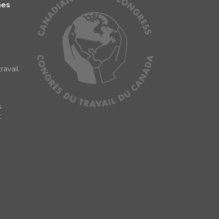
mes
ravail
s
s
t