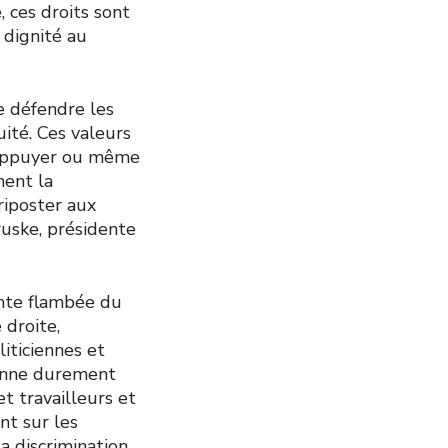
, ces droits sont
 dignité au
e défendre les
uité. Ces valeurs
d’appuyer ou même
ment la
riposter aux
ruske, présidente
ante flambée du
 droite,
iticiennes et
sonne durement
et travailleurs et
nt sur les
a discrimination