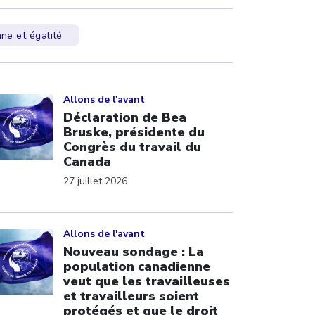
nne et égalité
ick to open the link
Allons de l'avant
Déclaration de Bea
Bruske, présidente du
Congrès du travail du
Canada
27 juillet 2026
ick to open the link
Allons de l'avant
Nouveau sondage : La
population canadienne
veut que les travailleuses
et travailleurs soient
protégés et que le droit