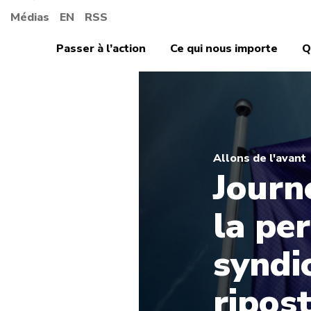
Médias
EN
RSS
Passer à l’action
Ce qui nous importe
Q
Allons de l'avant
Journ
la pe
syndi
ripos