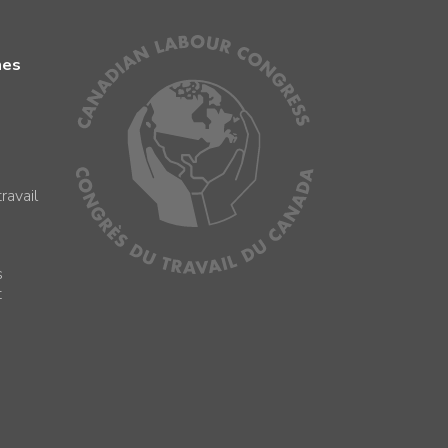
mes
ravail
s
s
t