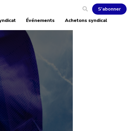
S'abonner
yndicat
Événements
Achetons syndical