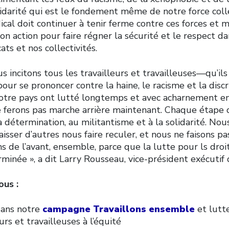
idarité qui est le fondement même de notre force colle
al doit continuer à tenir ferme contre ces forces et m
 action pour faire régner la sécurité et le respect da
cats et nos collectivités.
us incitons tous les travailleurs et travailleuses—qu’il
our se prononcer contre la haine, le racisme et la disc
tre pays ont lutté longtemps et avec acharnement en
ne ferons pas marche arrière maintenant. Chaque étape 
 détermination, au militantisme et à la solidarité. Nous
isser d’autres nous faire reculer, et nous ne faisons pa
 de l’avant, ensemble, parce que la lutte pour ls droi
erminée », a dit Larry Rousseau, vice-président exécutif
ous :
dans notre
campagne Travaillons ensemble
et lutt
urs et travailleuses à l’équité