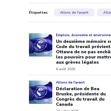
Étiquettes:
Allons de l'avant
Allo
Click to open the link
Emplois, économie et environn
Un deuxième mémoire su
Code du travail prévient
Ottawa de ne pas enchâ
les pouvoirs pour mettre
aux grèves légales
6 août 2026
Click to open the link
Allons de l'avant
Déclaration de Bea
Bruske, présidente du
Congrès du travail du
Canada