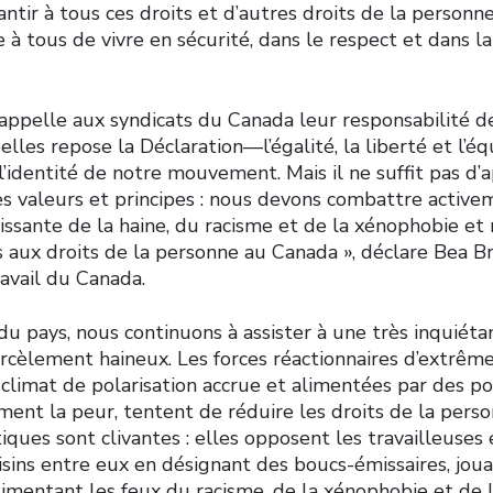
antir à tous ces droits et d’autres droits de la personne
à tous de vivre en sécurité, dans le respect et dans la
rappelle aux syndicats du Canada leur responsabilité d
elles repose la Déclaration—l’égalité, la liberté et l’éq
l’identité de notre mouvement. Mais il ne suffit pas 
s valeurs et principes : nous devons combattre active
issante de la haine, du racisme et de la xénophobie et 
s aux droits de la personne au Canada », déclare Bea B
avail du Canada.
du pays, nous continuons à assister à une très inquiét
rcèlement haineux. Les forces réactionnaires d’extrême
climat de polarisation accrue et alimentées par des pol
èment la peur, tentent de réduire les droits de la per
tiques sont clivantes : elles opposent les travailleuses 
oisins entre eux en désignant des boucs-émissaires, joua
imentant les feux du racisme, de la xénophobie et de l