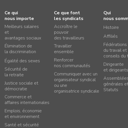
Ce qui
Ce que font
Qui
nous importe
les syndicats
nous som
Meilleurs salaires
Accroître le
Histoire
et
pouvoir
Affiliés
avantages sociaux
des travailleurs
Fédérations
Élimination de
Travailler
du travail et
la discrimination
ensemble
conseils du t
Renforcer
Égalité des sexes
Dirigeante
nos communautés
Sécurité de
et dirigeant
Communiquer avec un
la retraite
Assemblée
organisateur syndical
Justice sociale et
générales e
ou une
démocratie
Statuts
organisatrice syndicale
Commerce et
affaires internationales
Emplois, économie
et environnement
Santé et sécurité