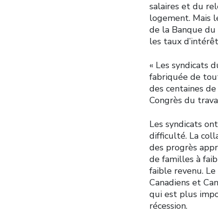
salaires et du re
logement. Mais le
de la Banque du C
les taux d’intérê
« Les syndicats d
fabriquée de tou
des centaines de
Congrès du trava
Les syndicats on
difficulté. La co
des progrès appr
de familles à fai
faible revenu. L
Canadiens et Can
qui est plus imp
récession.