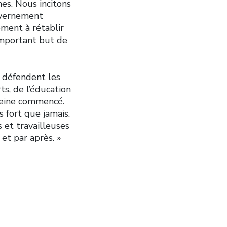
es. Nous incitons
ouvernement
ement à rétablir
 important but de
s défendent les
ts, de l’éducation
peine commencé.
 fort que jamais.
s et travailleuses
 et par après. »