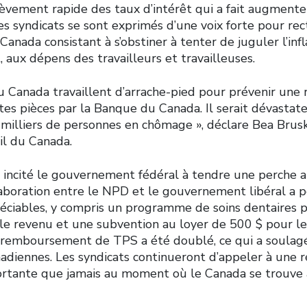
lèvement rapide des taux d’intérêt qui a fait augmente
s syndicats se sont exprimés d’une voix forte pour recti
anada consistant à s’obstiner à tenter de juguler l’inf
t, aux dépens des travailleurs et travailleuses.
u Canada travaillent d’arrache-pied pour prévenir une 
tes pièces par la Banque du Canada. Il serait dévastat
 milliers de personnes en chômage », déclare Bea Brus
il du Canada.
t incité le gouvernement fédéral à tendre une perche a
llaboration entre le NPD et le gouvernement libéral a p
éciables, y compris un programme de soins dentaires p
ble revenu et une subvention au loyer de 500 $ pour les
e remboursement de TPS a été doublé, ce qui a soula
adiennes. Les syndicats continueront d’appeler à une 
ortante que jamais au moment où le Canada se trouve