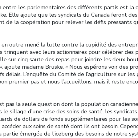
n entre les parlementaires des différents partis est la c
e. Elle ajoute que les syndicats du Canada feront des
t de la coopération pour relever les défis pressants q
 en outre mené la lutte contre la cupidité des entrepr
s trinquent avec leurs actionnaires pour célébrer des p
lle sur cinq saute des repas pour joindre les deux bout
 », ajoute madame Bruske. « Nous espérons voir des pr
fs délais. L’enquête du Comité de l’agriculture sur les 
bon premier pas et nous l’accueillons, mais il reste en
est pas la seule question dont la population canadienn
 le sillage d’une crise des soins de santé, les syndicats
iards de dollars de fonds supplémentaires pour les soi
à accéder aux soins de santé dont ils ont besoin. Cepen
a partie émergée de l’iceberg des besoins de notre sy