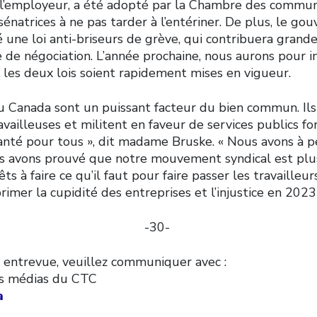
de l’employeur, a été adopté par la Chambre des commun
sénatrices à ne pas tarder à l’entériner. De plus, le g
 une loi anti-briseurs de grève, qui contribuera grand
le de négociation. L’année prochaine, nous aurons pour
 les deux lois soient rapidement mises en vigueur.
du Canada sont un puissant facteur du bien commun. Il
ravailleuses et militent en faveur de services publics for
santé pour tous », dit madame Bruske. « Nous avons à 
s avons prouvé que notre mouvement syndical est plus
 à faire ce qu’il faut pour faire passer les travailleur
rimer la cupidité des entreprises et l’injustice en 2023
-30-
 entrevue, veuillez communiquer avec :
les médias du CTC
a