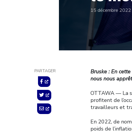
15 décembre 2022
PARTAGER
Bruske : En cette
nous nous apprêto
OTTAWA — La sess
profitent de l’oc
travailleurs et tr
En 2022, de nombr
poids de l’inflat