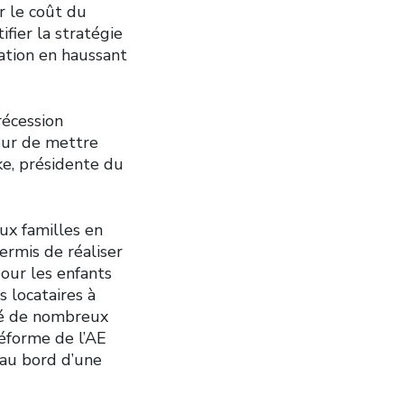
r le coût du
fier la stratégie
lation en haussant
récession
eur de mettre
ke, présidente du
ux familles en
ermis de réaliser
our les enfants
 locataires à
gé de nombreux
réforme de l’AE
 au bord d’une