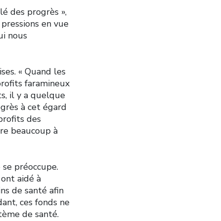
lé des progrès »,
 pressions en vue
ui nous
ises. « Quand les
rofits faramineux
s, il y a quelque
ogrès à cet égard
profits des
core beaucoup à
e se préoccupe.
 ont aidé à
ns de santé afin
dant, ces fonds ne
stème de santé.