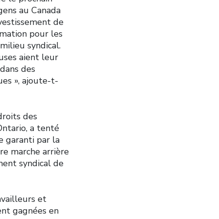
s gens au Canada
nvestissement de
mation pour les
ilieu syndical.
uses aient leur
 dans des
es », ajoute-t-
droits des
ntario, a tenté
e garanti par la
ire marche arrière
ment syndical de
availleurs et
ment gagnées en