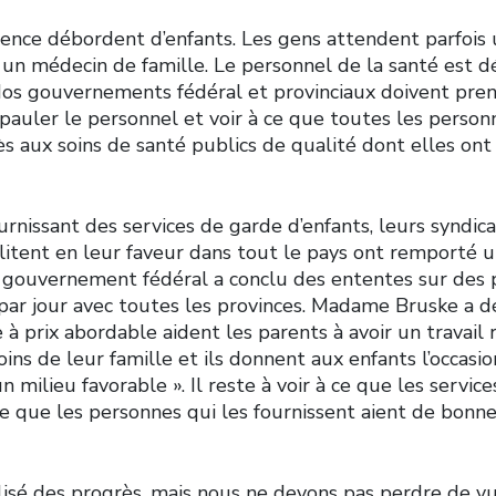
rgence débordent d’enfants. Les gens attendent parfois
 un médecin de famille. Le personnel de la santé est d
Nos gouvernements fédéral et provinciaux doivent pre
pauler le personnel et voir à ce que toutes les person
s aux soins de santé publics de qualité dont elles ont 
rnissant des services de garde d’enfants, leurs syndica
litent en leur faveur dans tout le pays ont remporté 
e gouvernement fédéral a conclu des ententes sur de
 par jour avec toutes les provinces. Madame Bruske a d
 à prix abordable aident les parents à avoir un travail
ins de leur famille et ils donnent aux enfants l’occasi
n milieu favorable ». Il reste à voir à ce que les servic
ce que les personnes qui les fournissent aient de bonn
lisé des progrès, mais nous ne devons pas perdre de vu