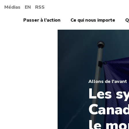
Médias
EN
RSS
Passer à l’action
Ce qui nous importe
Q
Allons de l'avant
Les s
Canad
le mo