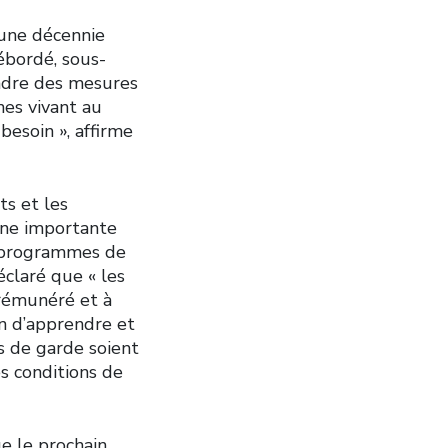
 une décennie
ébordé, sous-
ndre des mesures
nes vivant au
besoin », affirme
ts et les
une importante
s programmes de
éclaré que « les
 rémunéré et à
on d’apprendre et
es de garde soient
es conditions de
e le prochain