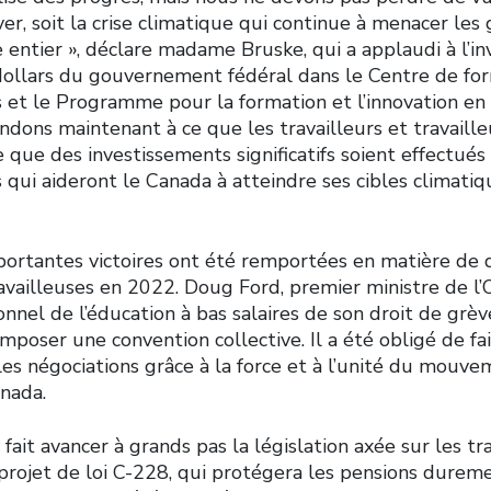
ver, soit la crise climatique qui continue à menacer le
 entier », déclare madame Bruske, qui a applaudi à l’i
dollars du gouvernement fédéral dans le Centre de for
et le Programme pour la formation et l’innovation en m
dons maintenant à ce que les travailleurs et travaille
e que des investissements significatifs soient effectués
qui aideront le Canada à atteindre ses cibles climatiqu
mportantes victoires ont été remportées en matière de 
ravailleuses en 2022. Doug Ford, premier ministre de l’O
onnel de l’éducation à bas salaires de son droit de grèv
imposer une convention collective. Il a été obligé de fa
es négociations grâce à la force et à l’unité du mouve
anada.
 fait avancer à grands pas la législation axée sur les tr
e projet de loi C-228, qui protégera les pensions dure