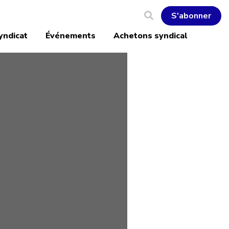
S'abonner
yndicat
Événements
Achetons syndical