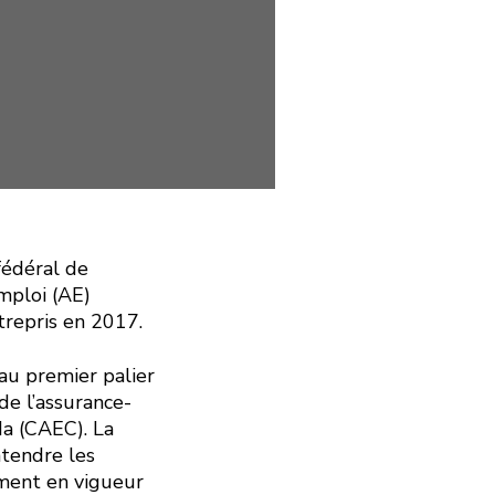
fédéral de
emploi (AE)
trepris en 2017.
au premier palier
de l’assurance-
da (CAEC). La
ntendre les
ement en vigueur