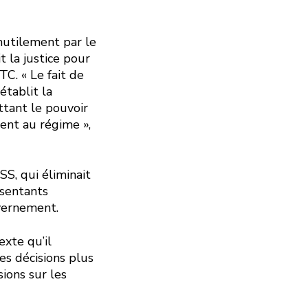
inutilement par le
 la justice pour
TC. « Le fait de
établit la
ttant le pouvoir
sent au régime »,
SS, qui éliminait
ésentants
vernement.
xte qu’il
es décisions plus
ions sur les