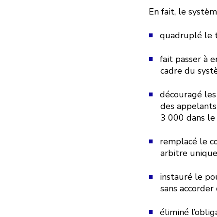
En fait, le systè
quadruplé le t
fait passer à 
cadre du systè
découragé les
des appelants
3 000 dans le
remplacé le c
arbitre uniqu
instauré le po
sans accorder
éliminé l’obli