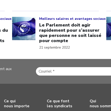
Click to open the link
Cl
sociaux
Meilleurs salaires et avantages sociaux
Le Parlement doit agir
s du
rapidement pour s’assurer
que personne ne soit laissé
ts
pour compte
21 septembre 2022
ent aux
Ce qui
Ce que font
Qui
nous importe
les syndicats
nous som