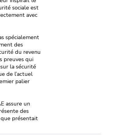
ur inspirait le
rité sociale est
rectement avec
cas spécialement
sement des
curité du revenu
s preuves qui
sur la sécurité
e de l’actuel
remier palier
AE assure un
présente des
s que présentait