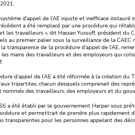
 2021.
 système d’appel de l’AE injuste et inefficace instauré 
cédent a été remplacé par une procédure qui rétablit
et les travailleurs », dit Hassan Yussuff, président du C
ls au premier palier sous la surveillance de la CAEC r
 la transparence de la procédure d’appel de l’AE, reme
 les mains des travailleurs et des employeurs qui coti
f.
dure d’appel de l’AE a été réformée à la création du T
traux tripartites, chacun desquels comprenait des repr
nommés des travailleurs, des employeurs et du gou
S a été établi par le gouvernement Harper sous préte
 procédure et permettrait de prendre plus rapidement d
us transparentes pour les personnes appelant des décis