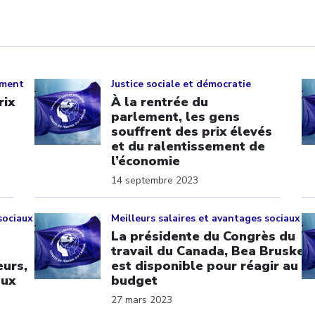
Click to open the link
Cl
ement
Justice sociale et démocratie
rix
À la rentrée du
parlement, les gens
souffrent des prix élevés
et du ralentissement de
l’économie
14 septembre 2023
Click to open the link
Cl
sociaux
Meilleurs salaires et avantages sociaux
La présidente du Congrès du
travail du Canada, Bea Bruske,
eurs,
est disponible pour réagir au
aux
budget
27 mars 2023