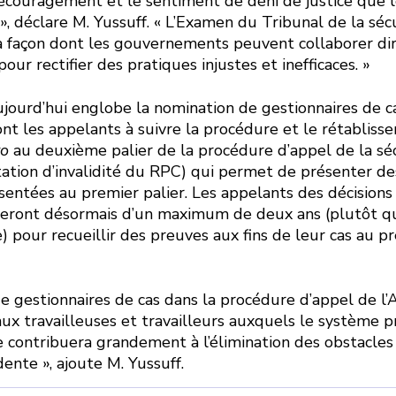
couragement et le sentiment de déni de justice que le
 déclare M. Yussuff. « L’Examen du Tribunal de la sécu
 façon dont les gouvernements peuvent collaborer di
our rectifier des pratiques injustes et inefficaces. »
aujourd’hui englobe la nomination de gestionnaires de 
ont les appelants à suivre la procédure et le rétablis
vo
au deuxième palier de la procédure d’appel de la sé
tation d’invalidité du RPC) qui permet de présenter de
sentées au premier palier. Les appelants des décisions 
eront désormais d’un maximum de deux ans (plutôt qu
) pour recueillir des preuves aux fins de leur cas au p
de gestionnaires de cas dans la procédure d’appel de l’
aux travailleuses et travailleurs auxquels le système 
lle contribuera grandement à l’élimination des obstacle
ente », ajoute M. Yussuff.