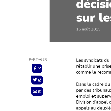
décisi
sur le
15 août 2019
PARTAGER
Les syndicats du
rétablir une pris
comme le recomma
Dans le cadre du
par des tribunaux
emploi et superv
Division d’appel 
appels au deuxiè