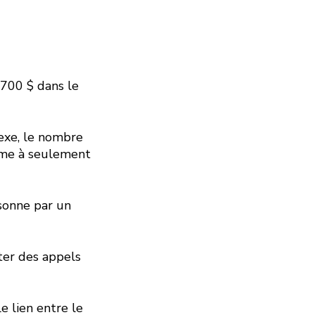
 700 $ dans le
exe, le nombre
tème à seulement
sonne par un
ter des appels
e lien entre le