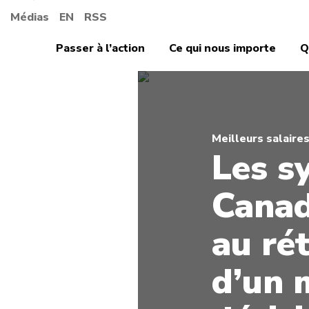
Médias
EN
RSS
Passer à l’action
Ce qui nous importe
Q
Meilleurs salaire
Les s
Canad
au ré
d’un 