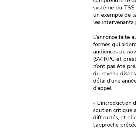
comprendre le dé
système du TSS »,
un exemple de la
les intervenants p
L’annonce faite 
formés qui aider
audiences
de no
(SV, RPC et pres
n’ont pas été pré
du revenu dispos
délai d’une année
d’appel.
« L’introduction 
soutien critique 
difficultés, et e
l’approche précéd