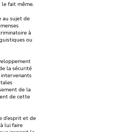
r le fait même.
e au sujet de
immenses
criminatoire à
nguistiques ou
Développement
e la sécurité
 intervenants
tales
ssement de la
ment de cette
 d’esprit et de
 lui faire