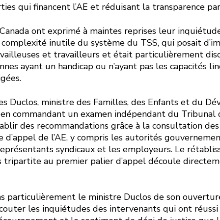
ties qui financent l’AE et réduisant la transparence pa
 Canada ont exprimé à maintes reprises leur inquiétud
la complexité inutile du système du TSS, qui posait d’
vailleuses et travailleurs et était particulièrement dis
nnes ayant un handicap ou n’ayant pas les capacités li
igées.
es Duclos, ministre des Familles, des Enfants et du 
u en commandant un examen indépendant du Tribunal d
tablir des recommandations grâce à la consultation des
e d’appel de l’AE, y compris les autorités gouvernemen
 représentants syndicaux et les employeurs. Le rétabli
s tripartite au premier palier d’appel découle directe
s particulièrement le ministre Duclos de son ouverture
écouter les inquiétudes des intervenants qui ont réussi à