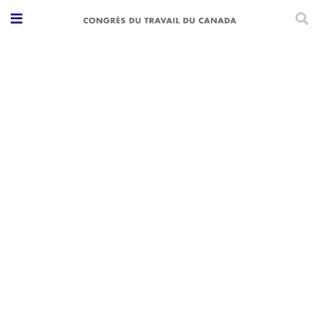
Le prochain
webinaire de notre
série : Qui tire
profit de la crise du
logement?