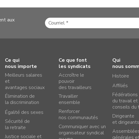
ent aux
Ce qui
Ce que font
Qui
nous importe
les syndicats
nous som
Meilleurs salaires
Accroître le
Histoire
et
pouvoir
Affiliés
avantages sociaux
des travailleurs
Fédérations
Élimination de
Travailler
du travail et
la discrimination
ensemble
conseils du t
Renforcer
Égalité des sexes
Dirigeante
nos communautés
Sécurité de
et dirigeant
Communiquer avec un
la retraite
Assemblée
organisateur syndical
Justice sociale et
générales e
ou une