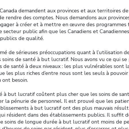
 Canada demandent aux provinces et aux territoires de
de rendre des comptes. Nous demandons aux provinces
’engager à créer et à mettre en œuvre des programmes f
e secteur public afin que les Canadiens et Canadiennes
 publics de qualité.
mé de sérieuses préoccupations quant à l’utilisation d
s soins de santé à but lucratif. Nous avons vu ce qui se
 de santé à deux niveaux : les plus vulnérables sont l
e les plus riches d’entre nous sont les seuls à pouvoi
n ont besoin.
é à but lucratif coûtent plus cher que les soins de san
r la pénurie de personnel. Il est prouvé que les patien
ablissements à but lucratif ont des plus mauvais résul
i résident dans des établissements publics. Il suffit d
e soins de longue durée à but lucratif ont moins de p
s d’heures de soins par résident, plus d’escarres et plus