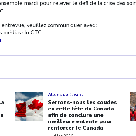
ensemble mardi pour relever le défi de la crise des soi
t.
 entrevue, veuillez communiquer avec :
les médias du CTC
a
Click to open the link
Cl
Allons de l'avant
La
Serrons-nous les coudes
en cette fête du Canada
on
afin de conclure une
meilleure entente pour
renforcer le Canada