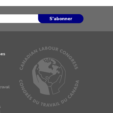
mes
ravail
s
s
t