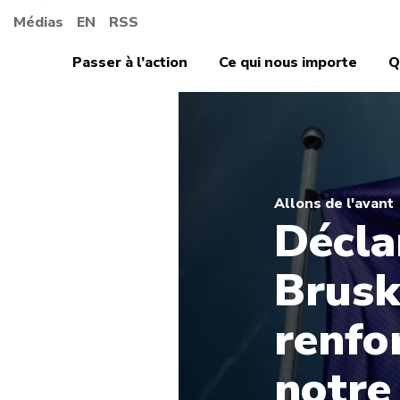
Médias
EN
RSS
Passer à l’action
Ce qui nous importe
Q
Allons de l'avant
Décla
Brusk
renfo
notre