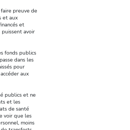
 faire preuve de
 et aux
inancés et
 puissent avoir
es fonds publics
 passe dans les
aissés pour
r accéder aux
té publics et ne
ts et les
tats de santé
e voir que les
ersonnel, moins
 de transferts