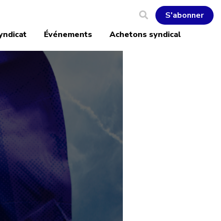
S'abonner
yndicat
Événements
Achetons syndical