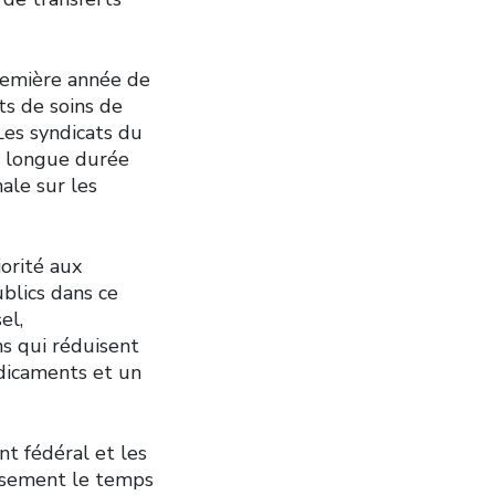
première année de
ts de soins de
Les syndicats du
e longue durée
ale sur les
orité aux
blics dans ce
el,
s qui réduisent
dicaments et un
t fédéral et les
eusement le temps