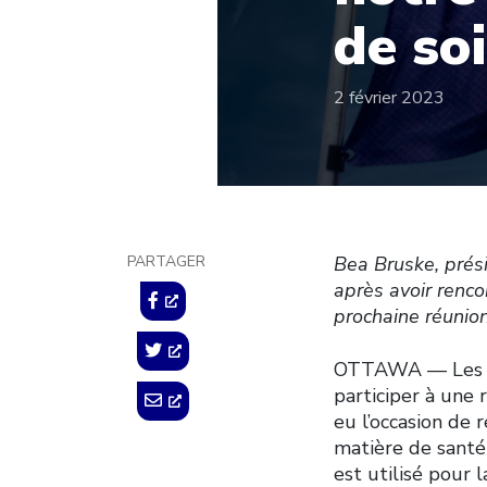
de so
2 février 2023
PARTAGER
Bea Bruske, prési
après avoir renco
prochaine réunio
OTTAWA –– Les sy
participer à une 
eu l’occasion de
matière de santé
est utilisé pour 