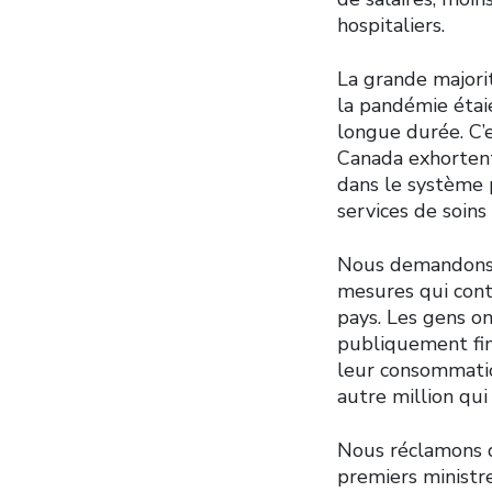
hospitaliers.
La grande majori
la pandémie étai
longue durée. C’
Canada exhortent
dans le système p
services de soin
Nous demandons 
mesures qui cont
pays. Les gens o
publiquement fin
leur consommatio
autre million qui
Nous réclamons d
premiers ministre