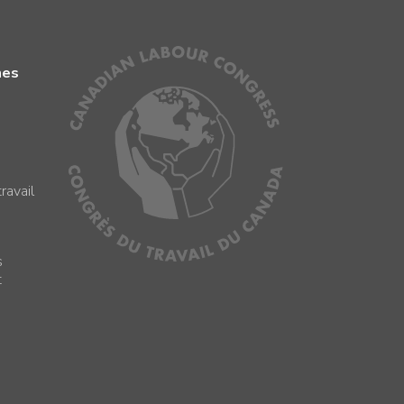
mes
ravail
s
s
t