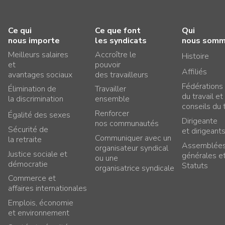
Ce qui
Ce que font
Qui
nous importe
les syndicats
nous som
Meilleurs salaires
Accroître le
Histoire
et
pouvoir
Affiliés
avantages sociaux
des travailleurs
Fédérations
Élimination de
Travailler
du travail et
la discrimination
ensemble
conseils du t
Renforcer
Égalité des sexes
Dirigeante
nos communautés
Sécurité de
et dirigeant
Communiquer avec un
la retraite
Assemblée
organisateur syndical
Justice sociale et
générales e
ou une
démocratie
Statuts
organisatrice syndicale
Commerce et
affaires internationales
Emplois, économie
et environnement