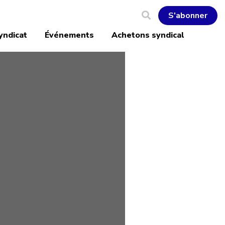
S'abonner
yndicat
Événements
Achetons syndical