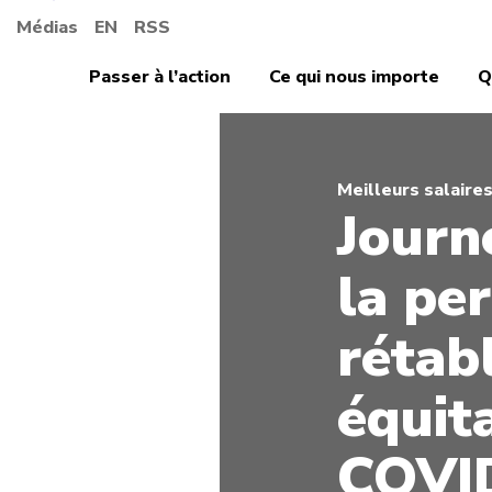
Médias
EN
RSS
Passer à l’action
Ce qui nous importe
Q
Meilleurs salaire
Journ
la pe
rétab
équit
COVID