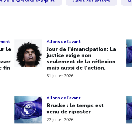
ts de la personne et égalité
Garde des enfants
M
Click to open the link
Cl
ement
Allons de l'avant
r le
Jour de l’émancipation: La
justice exige non
sser
seulement de la réflexion
 fin
mais aussi de l’action.
31 juillet 2026
Click to open the link
Cl
Allons de l'avant
Bruske : le temps est
venu de riposter
22 juillet 2026