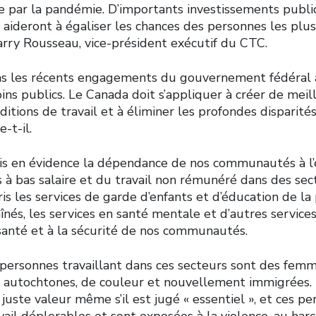
e par la pandémie. D’importants investissements publi
 aideront à égaliser les chances des personnes les plus
Larry Rousseau, vice-président exécutif du CTC.
ns les récents engagements du gouvernement fédéral à
ins publics. Le Canada doit s’appliquer à créer de meil
ditions de travail et à éliminer les profondes disparité
-t-il.
s en évidence la dépendance de nos communautés à l’
 à bas salaire et du travail non rémunéré dans des sec
ris les services de garde d’enfants et d’éducation de la
aînés, les services en santé mentale et d’autres service
 santé et à la sécurité de nos communautés.
ersonnes travaillant dans ces secteurs sont des femm
, autochtones, de couleur et nouvellement immigrées. L
 juste valeur même s’il est jugé « essentiel », et ces p
vail déplorables et sont exposées à la violence, au ha