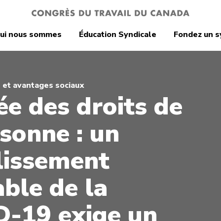
ui nous sommes
Éducation Syndicale
Fondez un s
s et avantages sociaux
ée des droits de
rsonne : un
lissement
able de la
-19 exige un