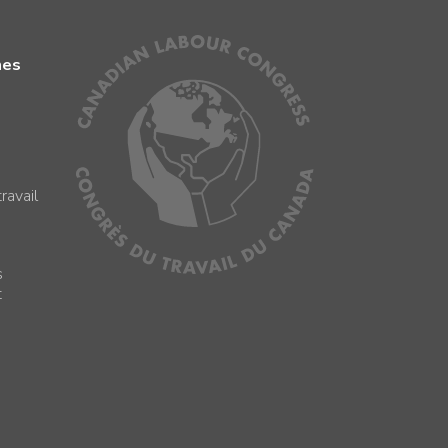
mes
ravail
s
s
t