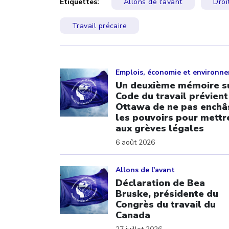
Étiquettes:
Allons de l'avant
Droi
Travail précaire
Click to open the link
Emplois, économie et environn
Un deuxième mémoire su
Code du travail prévient
Ottawa de ne pas enchâ
les pouvoirs pour mettre
aux grèves légales
6 août 2026
Click to open the link
Allons de l'avant
Déclaration de Bea
Bruske, présidente du
Congrès du travail du
Canada