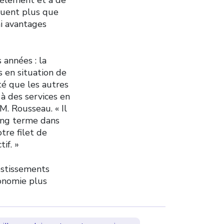
squent plus que
ni avantages
 années : la
s en situation de
é que les autres
 à des services en
M. Rousseau. « Il
ong terme dans
tre filet de
if. »
vestissements
conomie plus