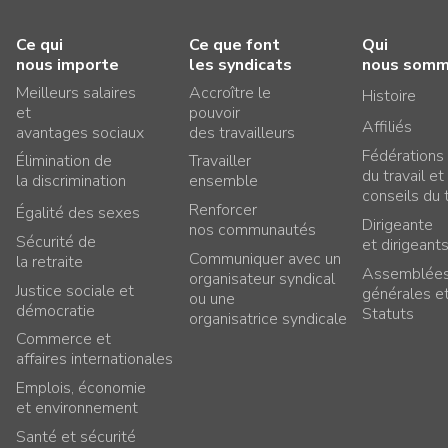
Ce qui
Ce que font
Qui
nous importe
les syndicats
nous som
Meilleurs salaires
Accroître le
Histoire
et
pouvoir
Affiliés
avantages sociaux
des travailleurs
Fédérations
Élimination de
Travailler
du travail et
la discrimination
ensemble
conseils du t
Renforcer
Égalité des sexes
Dirigeante
nos communautés
Sécurité de
et dirigeant
Communiquer avec un
la retraite
Assemblée
organisateur syndical
Justice sociale et
générales e
ou une
démocratie
Statuts
organisatrice syndicale
Commerce et
affaires internationales
Emplois, économie
et environnement
Santé et sécurité