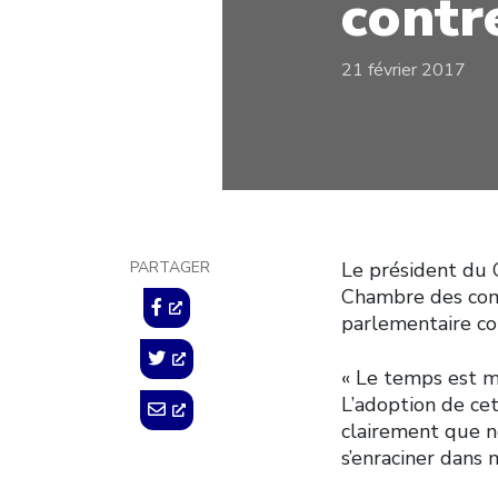
contr
21 février 2017
PARTAGER
Le président du C
Chambre des comm
parlementaire co
« Le temps est m
L’adoption de ce
clairement que no
s’enraciner dans 