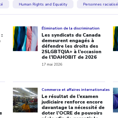
té
Human Rights and Equality
Personnes racialis
Click to open the link
Cl
Élimination de la discrimination
 :
Les syndicats du Canada
a
demeurent engagés à
défendre les droits des
2SLGBTQIA+ à l’occasion
de l’IDAHOBIT de 2026
17 mai 2026
Click to open the link
Cl
Commerce et affaires internationales
Le résultat de l’examen
judiciaire renforce encore
davantage la nécessité de
e
doter l’OCRE de pouvoirs