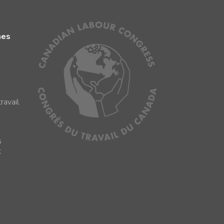
mes
ravail
s
s
t