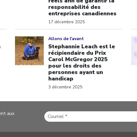
réels afin de garantir la
responsabilité des
entreprises canadiennes
17 décembre 2025
Click to open the link
Cl
Allons de l'avant
a
Stephannie Leach est le
récipiendaire du Prix
Carol McGregor 2025
pour les droits des
p
personnes ayant un
handicap
3 décembre 2025
ent aux