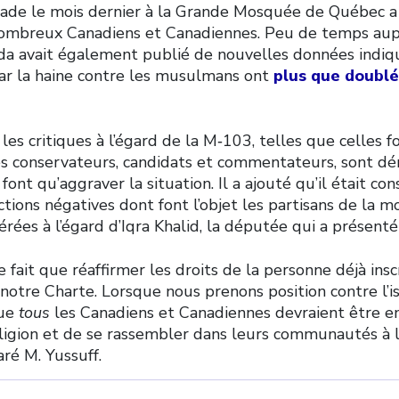
llade le mois dernier à la Grande Mosquée de Québec a 
nombreux Canadiens et Canadiennes. Peu de temps aup
da avait également publié de nouvelles données indiq
ar la haine contre les musulmans ont
plus que doublé
 les critiques à l’égard de la M‑103, telles que celles 
s conservateurs, candidats et commentateurs, sont d
ont qu’aggraver la situation. Il a ajouté qu’il était co
ctions négatives dont font l’objet les partisans de la m
rées à l’égard d’Iqra Khalid, la députée qui a présenté
 fait que réaffirmer les droits de la personne déjà inscr
 notre Charte. Lorsque nous prenons position contre l’
que
tous
les Canadiens et Canadiennes devraient être 
ligion et de se rassembler dans leurs communautés à l’
aré M. Yussuff.