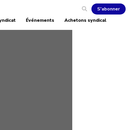
S'abonner
yndicat
Événements
Achetons syndical