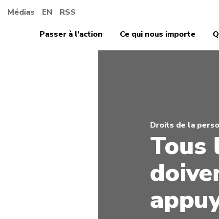
Médias
EN
RSS
Passer à l’action
Ce qui nous importe
Q
Droits de la pers
Tous 
doiven
appuy