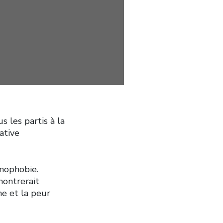
s les partis à la
ative
amophobie.
montrerait
ne et la peur