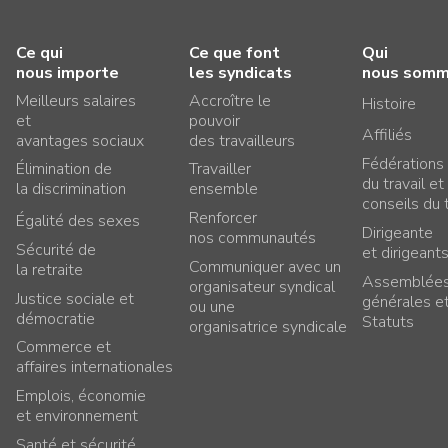
Ce qui
Ce que font
Qui
nous importe
les syndicats
nous som
Meilleurs salaires
Accroître le
Histoire
et
pouvoir
Affiliés
avantages sociaux
des travailleurs
Fédérations
Élimination de
Travailler
du travail et
la discrimination
ensemble
conseils du t
Renforcer
Égalité des sexes
Dirigeante
nos communautés
Sécurité de
et dirigeant
Communiquer avec un
la retraite
Assemblée
organisateur syndical
Justice sociale et
générales e
ou une
démocratie
Statuts
organisatrice syndicale
Commerce et
affaires internationales
Emplois, économie
et environnement
Santé et sécurité