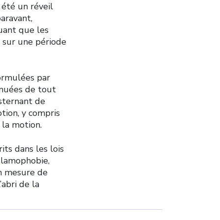
été un réveil
aravant,
uant que les
sur une période
formulées par
énuées de tout
nsternant de
otion, y compris
 la motion.
its dans les lois
islamophobie,
en mesure de
abri de la