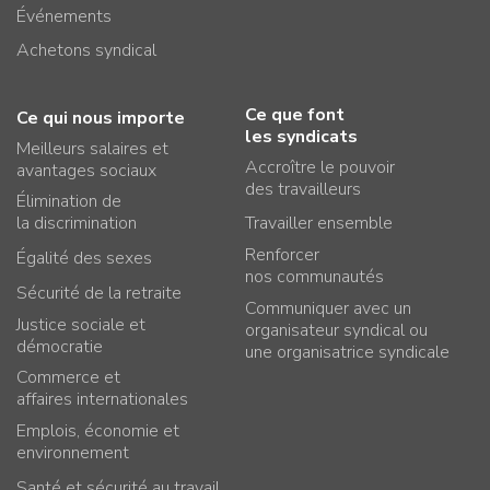
Événements
Achetons syndical
Ce que font
Ce qui nous importe
les syndicats
Meilleurs salaires et
Accroître le pouvoir
avantages sociaux
des travailleurs
Élimination de
la discrimination
Travailler ensemble
Renforcer
Égalité des sexes
nos communautés
Sécurité de la retraite
Communiquer avec un
Justice sociale et
organisateur syndical ou
démocratie
une organisatrice syndicale
Commerce et
affaires internationales
Emplois, économie et
environnement
Santé et sécurité au travail