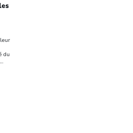
les
 leur
é du
…