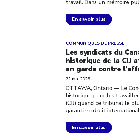
travail. Dans un mémoire pu
En savoir plus
Click to open the link
COMMUNIQUÉS DE PRESSE
Les syndicats du Can
historique de la CIJ 
en garde contre l’af
22 mai 2026
OTTAWA, Ontario — Le Congrè
historique pour les travaille
(CIJ) quand ce tribunal le p
garanti en droit international
En savoir plus