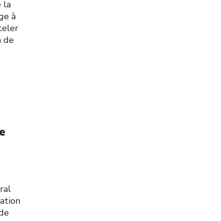
 la
age à
teler
n de
e
ral
iation
 de