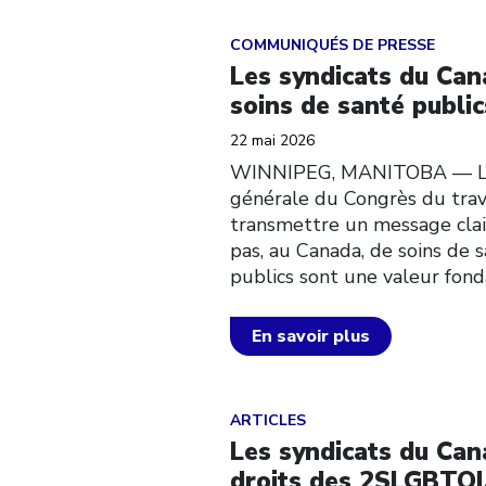
Click to open the link
COMMUNIQUÉS DE PRESSE
Les syndicats du Can
soins de santé publi
22 mai 2026
WINNIPEG, MANITOBA — Les
générale du Congrès du trav
transmettre un message clair
pas, au Canada, de soins de s
publics sont une valeur fon
En savoir plus
Click to open the link
ARTICLES
Les syndicats du Ca
droits des 2SLGBTQI