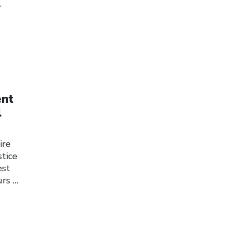
…
ent
l
ire
stice
est
urs
…