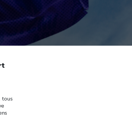
rt
 tous
ve
ens