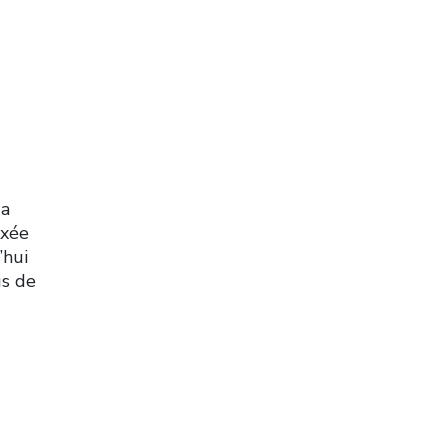
 a
axée
’hui
us de