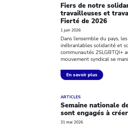
Fiers de notre solida
travailleuses et trav
Fierté de 2026
1 juin 2026
Dans l’ensemble du pays, le
inébranlables solidarité et s
communautés 2SLGBTQI+ au co
mouvement syndical se manif
En savoir plus
Click to open the link
ARTICLES
Semaine nationale de 
sont engagés à créer
31 mai 2026