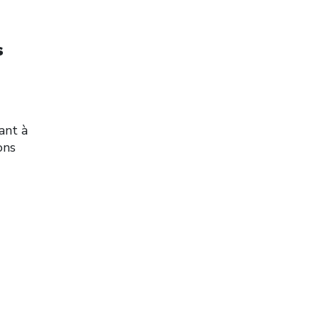
s
ant à
ons