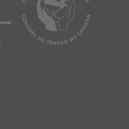
ravail
s
s
t