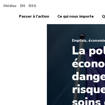
Médias
EN
RSS
Passer à l’action
Ce qui nous importe
Q
Emplois, économi
La po
écon
dange
risque
soins 