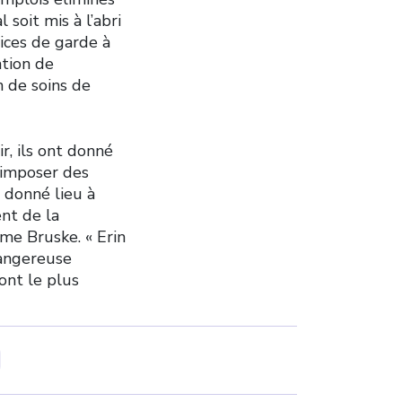
 soit mis à l’abri
ices de garde à
ation de
n de soins de
r, ils ont donné
’imposer des
 donné lieu à
nt de la
me Bruske. « Erin
dangereuse
ont le plus