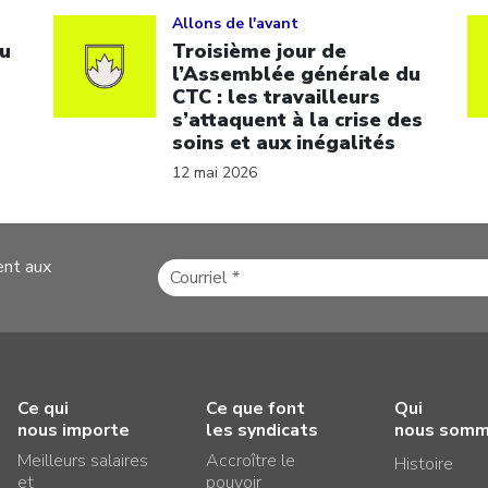
Click to open the link
Cl
Allons de l'avant
u
Troisième jour de
l’Assemblée générale du
CTC : les travailleurs
s’attaquent à la crise des
soins et aux inégalités
12 mai 2026
ent aux
Ce qui
Ce que font
Qui
nous importe
les syndicats
nous som
Meilleurs salaires
Accroître le
Histoire
et
pouvoir