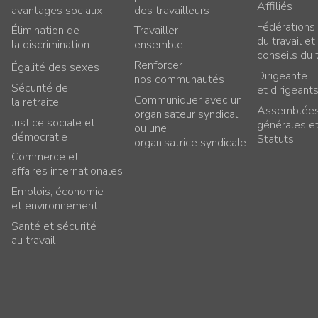
Affiliés
avantages sociaux
des travailleurs
Fédérations
Élimination de
Travailler
du travail et
la discrimination
ensemble
conseils du t
Renforcer
Égalité des sexes
Dirigeante
nos communautés
Sécurité de
et dirigeant
Communiquer avec un
la retraite
Assemblée
organisateur syndical
Justice sociale et
générales e
ou une
démocratie
Statuts
organisatrice syndicale
Commerce et
affaires internationales
Emplois, économie
et environnement
Santé et sécurité
au travail