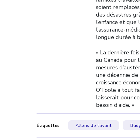
soient remplacés 
des désastres gr
l’enfance et que 
l’assurance-médi
longue durée à bu
« La dernière foi
au Canada pour l
mesures d’austér
une décennie de 
croissance écono
O’Toole a tout f
laisserait pour c
besoin d’aide. »
Étiquettes:
Allons de l'avant
Budg