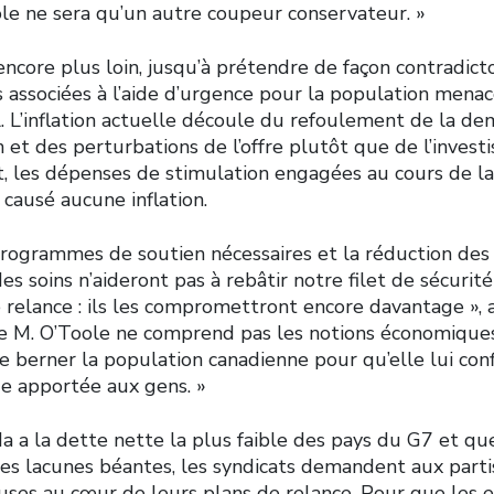
ole ne sera qu’un autre coupeur conservateur. »
encore plus loin, jusqu’à prétendre de façon contradictoi
associées à l’aide d’urgence pour la population menace
l. L’inflation actuelle découle du refoulement de la d
et des perturbations de l’offre plutôt que de l’invest
t, les dépenses de stimulation engagées au cours de la 
causé aucune inflation.
 programmes de soutien nécessaires et la réduction des
es soins n’aideront pas à rebâtir notre filet de sécurité 
e relance : ils les compromettront encore davantage »
ue M. O’Toole ne comprend pas les notions économique
 de berner la population canadienne pour qu’elle lui co
de apportée aux gens. »
a a la dette nette la plus faible des pays du G7 et q
es lacunes béantes, les syndicats demandent aux parti
euses au cœur de leurs plans de relance. Pour que les 