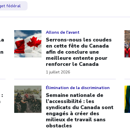
et fédéral
Click to open the link
Cl
Allons de l'avant
La
Serrons-nous les coudes
en cette fête du Canada
on
afin de conclure une
meilleure entente pour
renforcer le Canada
1 juillet 2026
Click to open the link
Cl
Élimination de la discrimination
 :
Semaine nationale de
a
l’accessibilité : les
syndicats du Canada sont
engagés à créer des
milieux de travail sans
obstacles