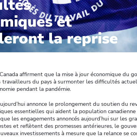
ultés
miques et
leront la reprise
 Canada affirment que la mise à jour économique du 
s travailleurs du pays à surmonter les difficultés actue
onomie pendant la pandémie.
’aujourd’hui annonce le prolongement du soutien du re
ues essentielles qui aident la population canadienne 
n que les engagements annoncés aujourd’hui sur les gra
es et reflètent des promesses antérieures, le gouver
ouveaux investissements à mesure que la relance se con