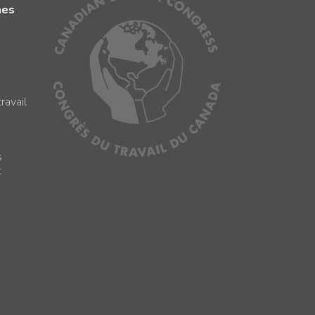
mes
ravail
s
s
t