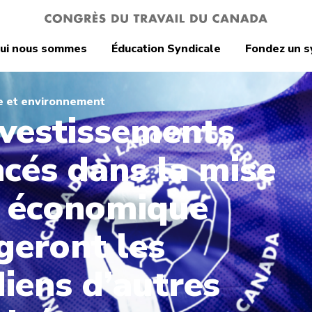
ui nous sommes
Éducation Syndicale
Fondez un s
e et environnement
nvestissements
cés dans la mise
r économique
geront les
iens d’autres