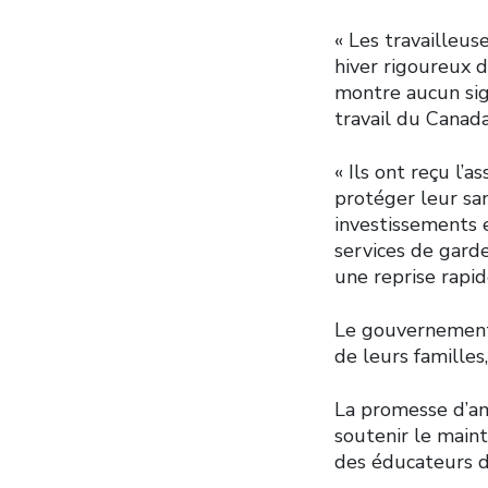
« Les travailleus
hiver rigoureux d
montre aucun sig
travail du Canada
« Ils ont reçu l’
protéger leur san
investissements e
services de garde
une reprise rapid
Le gouvernement 
de leurs famille
La promesse d’am
soutenir le main
des éducateurs d