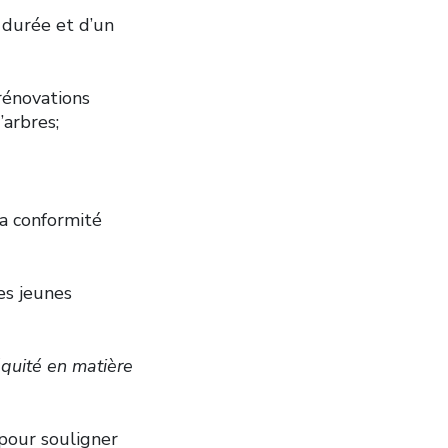
 durée et d’un
rénovations
’arbres;
la conformité
es jeunes
’équité en matière
 pour souligner