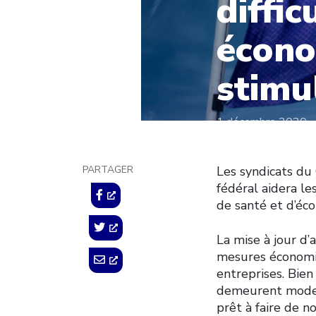
diffic
écono
stimu
1 décembre 2020
PARTAGER
Les syndicats du
fédéral aidera le
de santé et d’éc
La mise à jour d
mesures économiq
entreprises. Bie
demeurent modest
prêt à faire de n