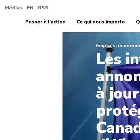
Médias
EN
RSS
Passer à l’action
Ce qui nous importe
Q
Emplois, économi
Les i
annon
à jou
proté
Canad