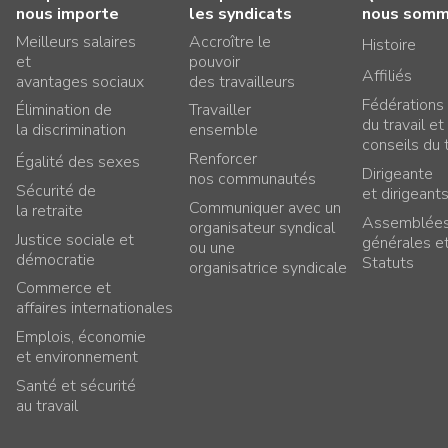
nous importe
les syndicats
nous som
Meilleurs salaires
Accroître le
Histoire
et
pouvoir
Affiliés
avantages sociaux
des travailleurs
Fédérations
Élimination de
Travailler
du travail et
la discrimination
ensemble
conseils du t
Renforcer
Égalité des sexes
Dirigeante
nos communautés
Sécurité de
et dirigeant
Communiquer avec un
la retraite
Assemblée
organisateur syndical
Justice sociale et
générales e
ou une
démocratie
Statuts
organisatrice syndicale
Commerce et
affaires internationales
Emplois, économie
et environnement
Santé et sécurité
au travail