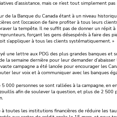
tiatives d’assistance, mais ce n’est tout simplement pas 
eur de la Banque du Canada étant à un niveau historiq
cières ont l’occasion de faire profiter à tous leurs clie
braver la tempête. Il ne suffit pas de donner un répit à
prunteurs, forçant les gens désespérés à faire des pi
oit s’appliquer à tous les clients systématiquement. »
oyé une lettre aux PDG des plus grandes banques et so
n de la semaine dernière pour leur demander d’abaisser 
e vaste campagne a été lancée pour encourager les Can
outer leur voix et à communiquer avec les banques ég
e 5 000 personnes se sont ralliées à la campagne, en e
zouillis afin de soulever la question, et plus de 2 500
n.
toutes les institutions financières de réduire les tau
ortés aux cartes de crédit après le 15 mars, et pour to