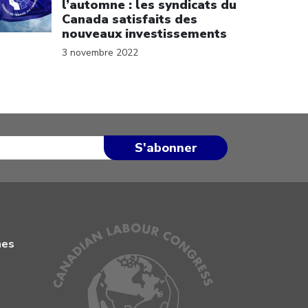
l’automne : les syndicats du
Canada satisfaits des
nouveaux investissements
3 novembre 2022
mes