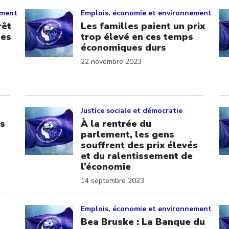
Click to open the link
Cl
ement
Emplois, économie et environnement
rêt
Les familles paient un prix
les
trop élevé en ces temps
économiques durs
22 novembre 2023
Click to open the link
Cl
Justice sociale et démocratie
es
À la rentrée du
parlement, les gens
souffrent des prix élevés
et du ralentissement de
l’économie
14 septembre 2023
Click to open the link
Cl
Emplois, économie et environnement
Bea Bruske : La Banque du