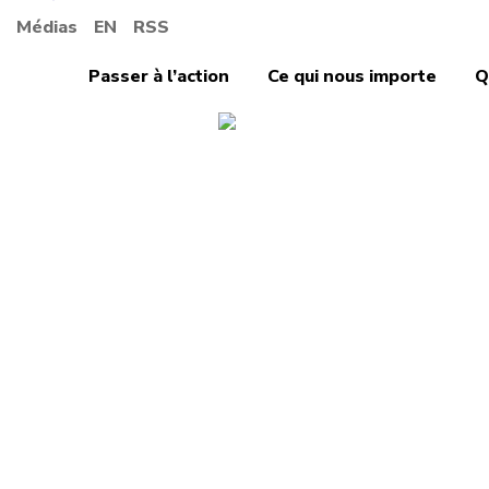
Médias
EN
RSS
Passer à l’action
Ce qui nous importe
Q
Emplois, économi
Les s
appel
à rédu
d’inté