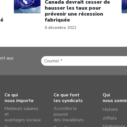
Canada devrait cesser de
hausser les taux pour
prévenir une récession
té
fabriquée
6 décembre 2022
ent aux
Ce qui
Ce que font
Qui
nous importe
les syndicats
nous som
Meilleurs salaires
Accroître le
Histoire
et
pouvoir
Affiliés
avantages sociaux
des travailleurs
Fédérations