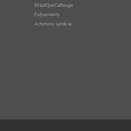
#FautQueCaBouge
Événements
Achetons syndical