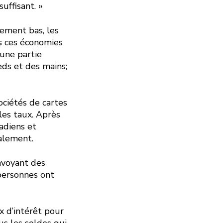
suffisant. »
uement bas, les
nts ces économies
 une partie
eds et des mains;
ciétés de cartes
les taux. Après
adiens et
alement.
nvoyant des
 personnes ont
x d’intérêt pour
us les soldes qui