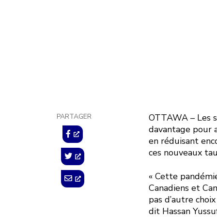
crédi
8 avril 2020
PARTAGER
OTTAWA – Les syn
davantage pour 
en réduisant enco
ces nouveaux taux
« Cette pandémie
Canadiens et Can
pas d’autre choix
dit Hassan Yussu