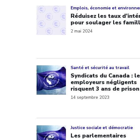
Click to open the link
Emplois, économie et environn
Réduisez les taux d’inté
pour soulager les famil
2 mai 2024
Click to open the link
Santé et sécurité au travail
Syndicats du Canada : l
employeurs négligents
risquent 3 ans de prison
14 septembre 2023
Click to open the link
Justice sociale et démocratie
Les parlementaires