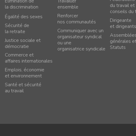
Élimination de
Travailler
du travail et
la discrimination
ensemble
conseils du t
Renforcer
Égalité des sexes
Dirigeante
nos communautés
Sécurité de
et dirigeant
Communiquer avec un
la retraite
Assemblée
organisateur syndical
Justice sociale et
générales e
ou une
démocratie
Statuts
organisatrice syndicale
Commerce et
affaires internationales
Emplois, économie
et environnement
Santé et sécurité
au travail