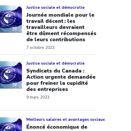
ick to open the link
Justice sociale et démocratie
Journée mondiale pour le
travail décent : les
travailleurs devraient
être dûment récompensés
de leurs contributions
7 octobre 2023
ick to open the link
Justice sociale et démocratie
Syndicats du Canada :
Action urgente demandée
pour freiner la cupidité
des entreprises
9 mars 2023
ick to open the link
Meilleurs salaires et avantages sociaux
Énoncé économique de