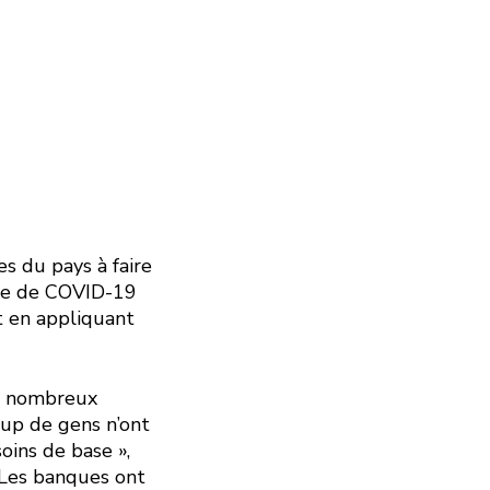
s du pays à faire
mie de COVID-19
t en appliquant
de nombreux
oup de gens n’ont
oins de base »,
 Les banques ont