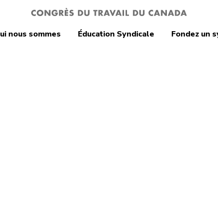
ui nous sommes
Éducation Syndicale
Fondez un s
e et environnement
yndicats
lent les banques
ire les taux
rêt des cartes de