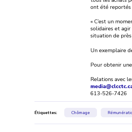
ont été reportés 
« C’est un momen
solidaires et agi
situation de près
Un exemplaire de 
Pour obtenir une
Relations avec l
media@clcctc.c
613-526-7426
Étiquettes:
Chômage
Rémunératio