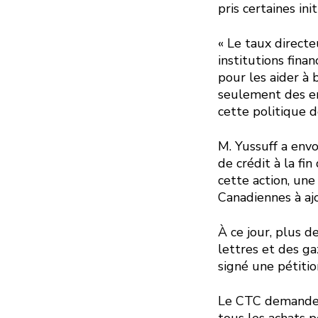
pris certaines ini
« Le taux direct
institutions finan
pour les aider à 
seulement des em
cette politique d
M. Yussuff a env
de crédit à la fi
cette action, un
Canadiennes à aj
À ce jour, plus d
lettres et des ga
signé une pétitio
Le CTC demande à 
tous les achats p