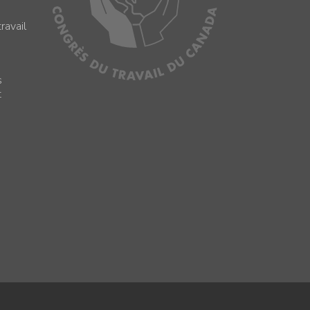
ravail
s
s
t