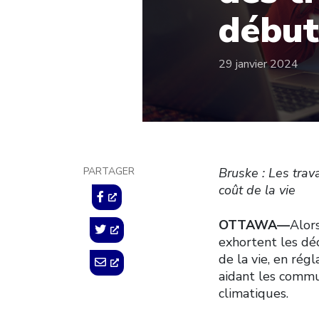
début
29 janvier 2024
PARTAGER
Bruske : Les trav
coût de la vie
OTTAWA––
Alor
exhortent les déc
de la vie, en rég
aidant les commu
climatiques.