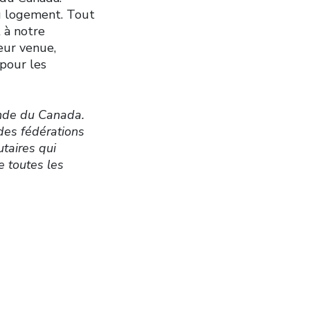
du logement. Tout
 à notre
eur venue,
pour les
ande du Canada.
des fédérations
utaires qui
e toutes les