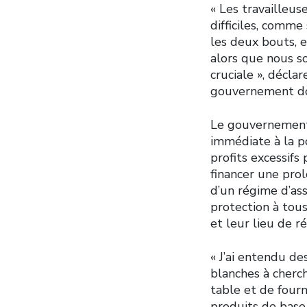
« Les travailleuse
difficiles, comm
les deux bouts, 
alors que nous s
cruciale », décla
gouvernement doi
Le gouvernement 
immédiate à la p
profits excessifs
financer une pro
d’un régime d’as
protection à tou
et leur lieu de r
« J’ai entendu de
blanches à cherc
table et de fourn
produits de base