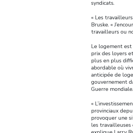
syndicats.
« Les travailleur
Bruske. « J’encou
travailleurs ou n
Le logement est 
prix des loyers e
plus en plus diff
abordable où viv
anticipée de log
gouvernement dan
Guerre mondiale
« L’investissemen
provinciaux depu
provoquer une sit
les travailleuses
explique Larry R