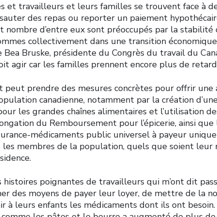
s et travailleurs et leurs familles se trouvent face à de
e sauter des repas ou reporter un paiement hypothécair
et nombre d’entre eux sont préoccupés par la stabilité
ommes collectivement dans une transition économique
re Bea Bruske, présidente du Congrès du travail du Can
t agir car les familles prennent encore plus de retard
peut prendre des mesures concrètes pour offrir une a
opulation canadienne, notamment par la création d’une
 pour les grandes chaînes alimentaires et l’utilisation 
longation du Remboursement pour l’épicerie, ainsi que
surance-médicaments public universel à payeur unique 
s les membres de la population, quels que soient leur 
ésidence.
s histoires poignantes de travailleurs qui m’ont dit pas
her des moyens de payer leur loyer, de mettre de la no
ir à leurs enfants les médicaments dont ils ont besoin.
 comme les pâtes et le beurre a augmenté de plus de