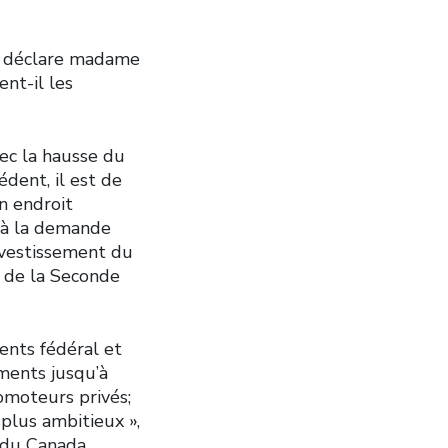
 », déclare madame
ent-il les
ec la hausse du
dent, il est de
un endroit
e à la demande
nvestissement du
e de la Seconde
ents fédéral et
ements jusqu’à
romoteurs privés;
 plus ambitieux »,
 du Canada.