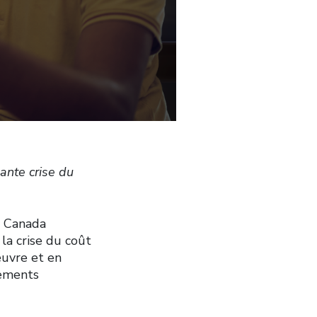
ante crise du
u Canada
la crise du coût
’œuvre et en
gements