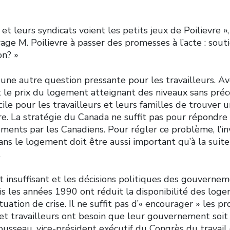
s et leurs syndicats voient les petits jeux de Poilievre
rage M. Poilievre à passer des promesses à l’acte : souti
on? »
une autre question pressante pour les travailleurs. Av
t le prix du logement atteignant des niveaux sans précé
icile pour les travailleurs et leurs familles de trouver 
re. La stratégie du Canada ne suffit pas pour répondr
ements par les Canadiens. Pour régler ce problème, l’i
s le logement doit être aussi important qu’à la suit
.
t insuffisant et les décisions politiques des gouvernem
is les années 1990 ont réduit la disponibilité des log
uation de crise. Il ne suffit pas d’« encourager » les p
 et travailleurs ont besoin que leur gouvernement soit
ousseau, vice-président exécutif du Congrès du travail