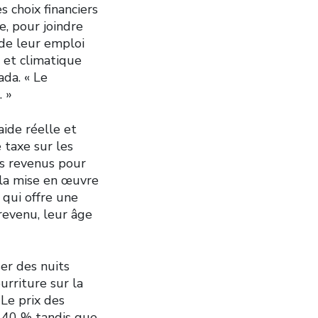
s choix financiers
e, pour joindre
 de leur emploi
 et climatique
ada. « Le
. »
ide réelle et
 taxe sur les
des revenus pour
 la mise en œuvre
qui offre une
revenu, leur âge
ser des nuits
urriture sur la
 Le prix des
 40 % tandis que