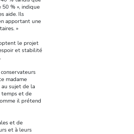
 50 % », indique
 aide. Ils
 en apportant une
aires. »
optent le projet
espoir et stabilité
.
s conservateurs
joute madame
 au sujet de la
e temps et de
 comme il prétend
ales et de
urs et à leurs