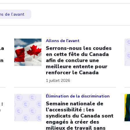
ns de l’avant
Click to open the link
Cl
Allons de l'avant
La
Serrons-nous les coudes
en cette fête du Canada
on
afin de conclure une
meilleure entente pour
renforcer le Canada
1 juillet 2026
Click to open the link
Cl
Élimination de la discrimination
 :
Semaine nationale de
a
l’accessibilité : les
syndicats du Canada sont
engagés à créer des
milieux de travail sans