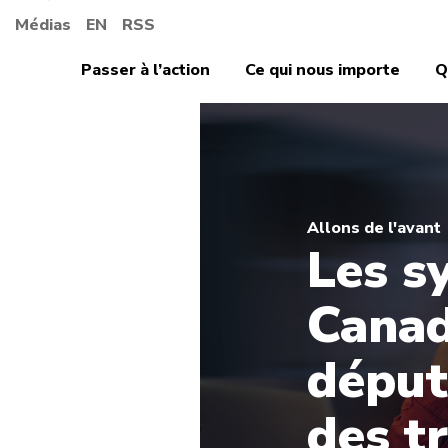
Médias
EN
RSS
Passer à l’action
Ce qui nous importe
Q
Allons de l'avant
Les s
Canad
déput
des tr