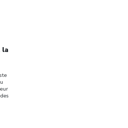
 la
ste
du
leur
 des