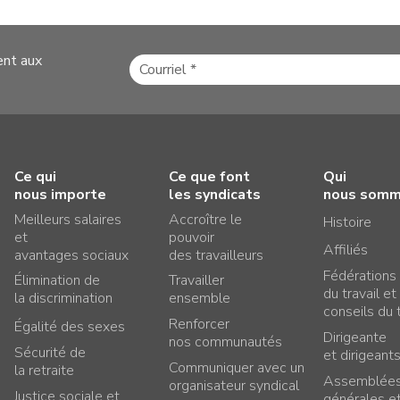
ent aux
Ce qui
Ce que font
Qui
nous importe
les syndicats
nous som
Meilleurs salaires
Accroître le
Histoire
et
pouvoir
Affiliés
avantages sociaux
des travailleurs
Fédérations
Élimination de
Travailler
du travail et
la discrimination
ensemble
conseils du t
Renforcer
Égalité des sexes
Dirigeante
nos communautés
Sécurité de
et dirigeant
Communiquer avec un
la retraite
Assemblée
organisateur syndical
Justice sociale et
générales e