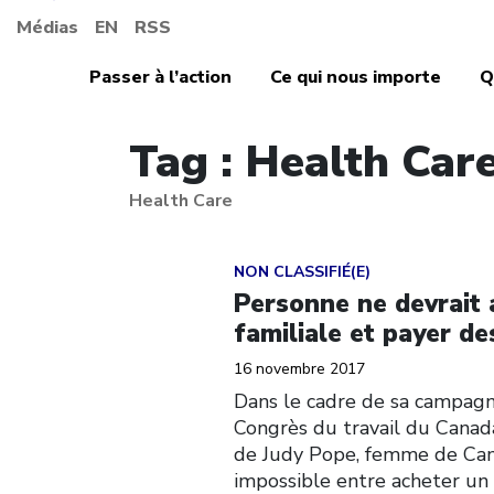
Médias
EN
RSS
Passer à l’action
Ce qui nous importe
Q
Tag : Health Car
Health Care
Click to open the link
NON CLASSIFIÉ(E)
Personne ne devrait 
familiale et payer d
16 novembre 2017
Dans le cadre de sa campagn
Congrès du travail du Canada
de Judy Pope, femme de Cambr
impossible entre acheter un 