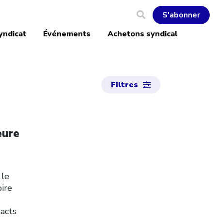
S'abonner
yndicat
Événements
Achetons syndical
Filtres
eure
 le
oire
tacts