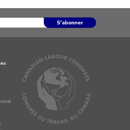
mes
ravail
s
s
t