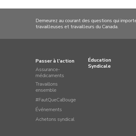
Demeurez au courant des questions qui import
travailleuses et travailleurs du Canada.
Éducation
Passer à l’action
Syndicale
Assurance-
médicaments
Travaillons
ensemble
#FautQueCaBouge
Événements
Achetons syndical