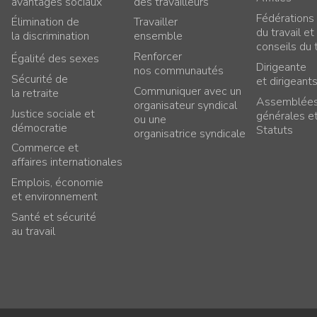
avantages sociaux
des travailleurs
Fédérations
Élimination de
Travailler
du travail et
la discrimination
ensemble
conseils du t
Renforcer
Égalité des sexes
Dirigeante
nos communautés
Sécurité de
et dirigeant
Communiquer avec un
la retraite
Assemblée
organisateur syndical
Justice sociale et
générales e
ou une
démocratie
Statuts
organisatrice syndicale
Commerce et
affaires internationales
Emplois, économie
et environnement
Santé et sécurité
au travail