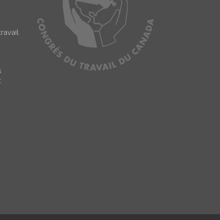
ravail
s
s
t