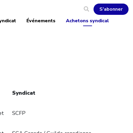
S'abonner
yndicat
Événements
Achetons syndical
Syndicat
et
SCFP