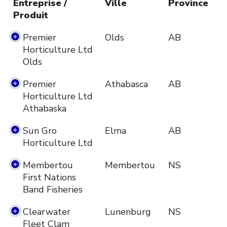
Entreprise /
Ville
Province
Produit
Premier
Olds
AB
Horticulture Ltd
Olds
Premier
Athabasca
AB
Horticulture Ltd
Athabaska
Sun Gro
Elma
AB
Horticulture Ltd
Membertou
Membertou
NS
First Nations
Band Fisheries
Clearwater
Lunenburg
NS
Fleet Clam