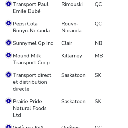
Transport Paul
Rimouski
QC
Emile Dubé
Pepsi Cola
Rouyn-
QC
Rouyn-Noranda
Noranda
Sunnymel Gp Inc
Clair
NB
Mound Milk
Killarney
MB
Transport Coop
Transport direct
Saskatoon
SK
et distribution
directe
Prairie Pride
Saskatoon
SK
Natural Foods
Ltd
Voilà par IGA
Québec
QC