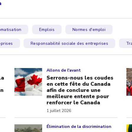
a
matisation
Emplois
Normes d'emploi
eprises
Responsabilité sociale des entreprises
Tra
Click to open the link
Cl
Allons de l'avant
La
Serrons-nous les coudes
en cette fête du Canada
on
afin de conclure une
meilleure entente pour
renforcer le Canada
1 juillet 2026
Click to open the link
Cl
Élimination de la discrimination