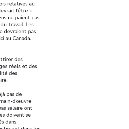
ois relatives au
vrait l’être »,
ens ne paient pas
u travail. Les
e devraient pas
ici au Canada.
ttirer des
ages réels et des
dité des
ire.
éjà pas de
e main-d’œuvre
as salaire ont
es doivent se
és dans
estissent dans les