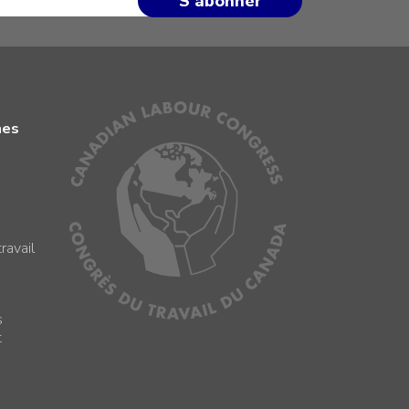
mes
ravail
s
s
t