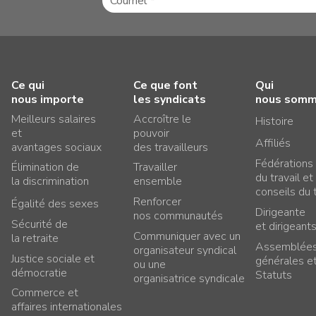
Ce qui
Ce que font
Qui
nous importe
les syndicats
nous som
Meilleurs salaires
Accroître le
Histoire
et
pouvoir
Affiliés
avantages sociaux
des travailleurs
Fédérations
Élimination de
Travailler
du travail et
la discrimination
ensemble
conseils du t
Renforcer
Égalité des sexes
Dirigeante
nos communautés
Sécurité de
et dirigeant
Communiquer avec un
la retraite
Assemblée
organisateur syndical
Justice sociale et
générales e
ou une
démocratie
Statuts
organisatrice syndicale
Commerce et
affaires internationales