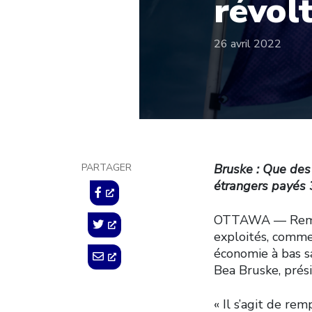
révol
26 avril 2022
PARTAGER
Bruske : Que des
étrangers payés 3
OTTAWA –– Rempla
exploités, comme
économie à bas sal
Bea Bruske, prés
« Il s’agit de rem