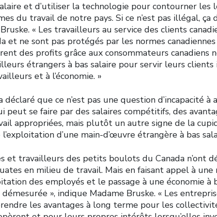
alaire et d’utiliser la technologie pour contourner les l
mes du travail de notre pays. Si ce n’est pas illégal, ça de
uske. « Les travailleurs au service des clients canadi
a et ne sont pas protégés par les normes canadiennes d
tirent des profits grâce aux consommateurs canadiens n
illeurs étrangers à bas salaire pour servir leurs clients 
ailleurs et à l’économie. »
déclaré que ce n’est pas une question d’incapacité à a
qui peut se faire par des salaires compétitifs, des avant
vail appropriées, mais plutôt un autre signe de la cupi
 l’exploitation d’une main-d’œuvre étrangère à bas sala
es et travailleurs des petits boulots du Canada n’ont d
uates en milieu de travail. Mais en faisant appel à un
oitation des employés et le passage à une économie à b
 démesurée », indique Madame Bruske. « Les entrepris
rendre les avantages à long terme pour les collectivit
opèrent et pour leurs propres intérêts lorsqu’elles inv