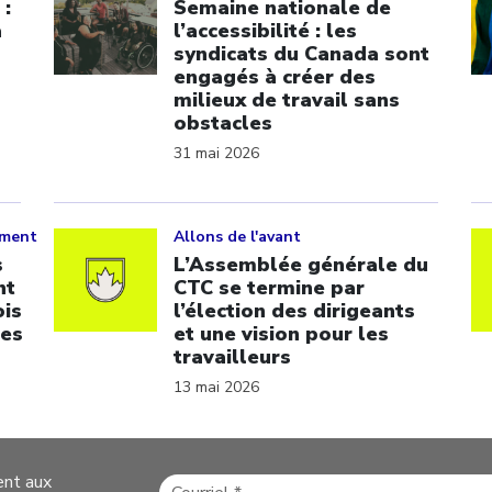
 :
Semaine nationale de
a
l’accessibilité : les
syndicats du Canada sont
engagés à créer des
milieux de travail sans
obstacles
31 mai 2026
Click to open the link
Cl
ement
Allons de l'avant
s
L’Assemblée générale du
nt
CTC se termine par
ois
l’élection des dirigeants
les
et une vision pour les
travailleurs
13 mai 2026
ent aux