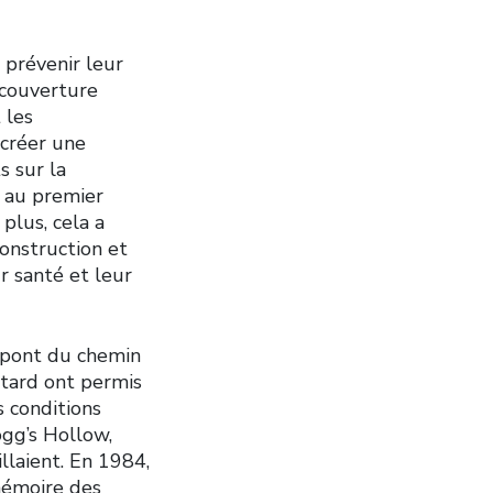
 prévenir leur
a couverture
 les
 créer une
s sur la
t au premier
plus, cela a
construction et
ur santé et leur
 pont du chemin
tard ont permis
s conditions
ogg’s Hollow,
llaient. En 1984,
 mémoire des