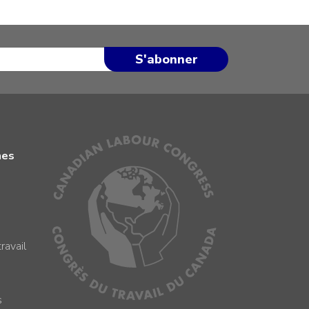
mes
ravail
s
s