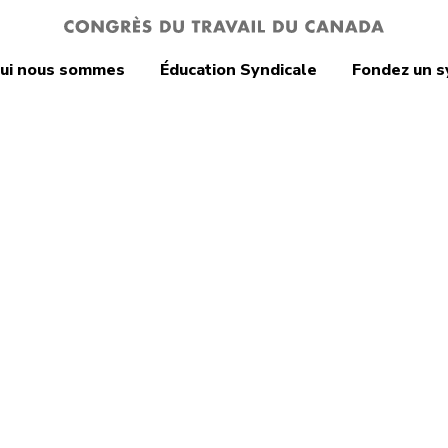
ui nous sommes
Éducation Syndicale
Fondez un s
au travail
sastre de hogg’s
w a tué cinq
lleurs, galvanisé
ommunauté et
é en mieux les