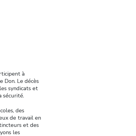
ticipent à
ère Don. Le décès
les syndicats et
a sécurité.
écoles, des
eux de travail en
tincteurs et des
oyons les