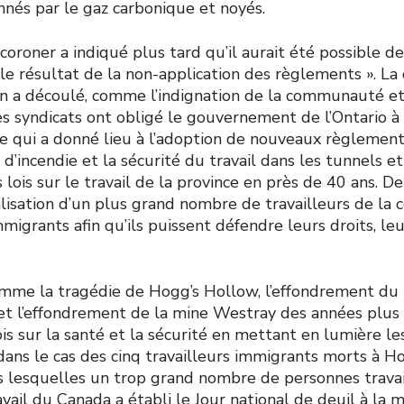
nés par le gaz carbonique et noyés.
roner a indiqué plus tard qu’il aurait été possible de
able résultat de la non-application des règlements ». L
n a découlé, comme l’indignation de la communauté et
es syndicats ont obligé le gouvernement de l’Ontario à
e qui a donné lieu à l’adoption de nouveaux règlement
 d’incendie et la sécurité du travail dans les tunnels e
ois sur le travail de la province en près de 40 ans. De 
calisation d’un plus grand nombre de travailleurs de la 
mmigrants afin qu’ils puissent défendre leurs droits, le
mme la tragédie de Hogg’s Hollow, l’effondrement du
t l’effondrement de la mine Westray des années plus 
ois sur la santé et la sécurité en mettant en lumière le
dans le cas des cinq travailleurs immigrants morts à H
s lesquelles un trop grand nombre de personnes travai
vail du Canada a établi le Jour national de deuil à la