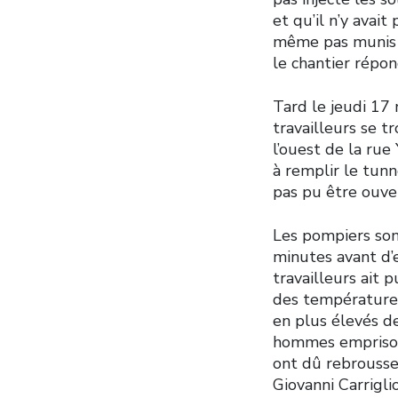
et qu’il n’y avai
même pas munis d
le chantier répo
Tard le jeudi 17 
travailleurs se t
l’ouest de la ru
à remplir le tun
pas pu être ouve
Les pompiers son
minutes avant d’e
travailleurs ait p
des températures
en plus élevés de
hommes emprisonn
ont dû rebrousse
Giovanni Carrigli