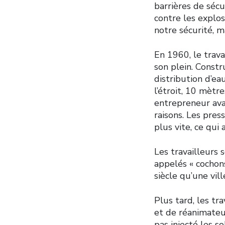
barrières de sécu
contre les explos
notre sécurité, m
En 1960, le trava
son plein. Const
distribution d’ea
l’étroit, 10 mètr
entrepreneur avai
raisons. Les pres
plus vite, ce qui
Les travailleurs
appelés « cochons
siècle qu’une vil
Plus tard, les tr
et de réanimateur
pas injecté les s