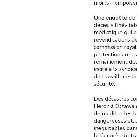
morts – empoison
Une enquête du co
décès, « l’inévit
médiatique qui e
revendications d
commission royal
protection en cas
remaniement des l
incité à la syndi
de travailleurs i
sécurité.
Des désastres co
Heron à Ottawa e
de modifier les l
dangereuses et, 
inéquitables dan
le Congrès du tra