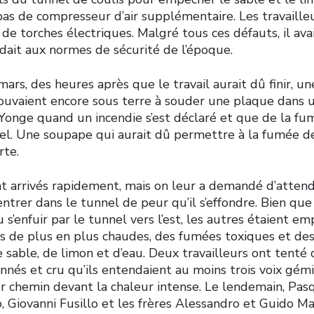
t pas de compresseur d’air supplémentaire. Les travaille
e torches électriques. Malgré tous ces défauts, il ava
ndait aux normes de sécurité de l’époque.
mars, des heures après que le travail aurait dû finir, u
rouvaient encore sous terre à souder une plaque dans u
e Yonge quand un incendie s’est déclaré et que de la 
nel. Une soupape qui aurait dû permettre à la fumée de
rte.
t arrivés rapidement, mais on leur a demandé d’atten
ntrer dans le tunnel de peur qu’il s’effondre. Bien que
u s’enfuir par le tunnel vers l’est, les autres étaient e
 de plus en plus chaudes, des fumées toxiques et des
 sable, de limon et d’eau. Deux travailleurs ont tenté 
és et cru qu’ils entendaient au moins trois voix gémis
r chemin devant la chaleur intense. Le lendemain, Pas
o, Giovanni Fusillo et les frères Alessandro et Guido M