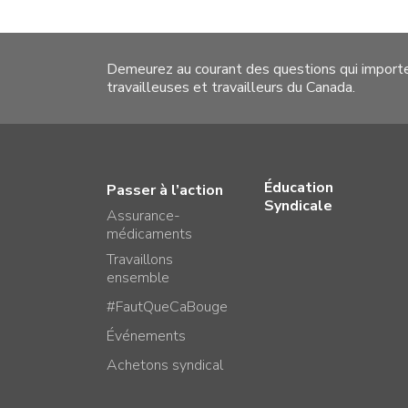
Demeurez au courant des questions qui import
travailleuses et travailleurs du Canada.
Éducation
Passer à l’action
Syndicale
Assurance-
médicaments
Travaillons
ensemble
#FautQueCaBouge
Événements
Achetons syndical