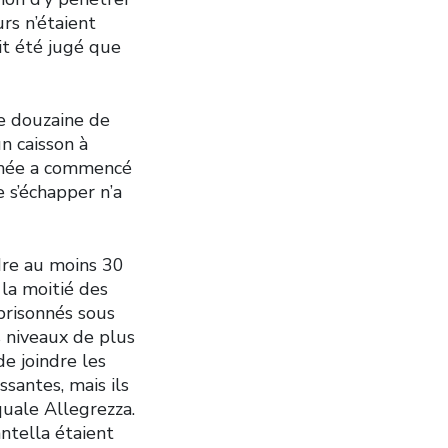
urs n’étaient
it été jugé que
ne douzaine de
n caisson à
fumée a commencé
 s’échapper n’a
dre au moins 30
 la moitié des
mprisonnés sous
 niveaux de plus
de joindre les
santes, mais ils
quale Allegrezza.
antella étaient