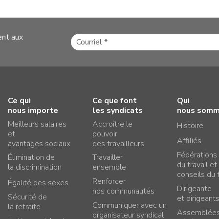
ent aux
Ce qui
Ce que font
Qui
nous importe
les syndicats
nous som
Meilleurs salaires
Accroître le
Histoire
et
pouvoir
Affiliés
avantages sociaux
des travailleurs
Fédérations
Élimination de
Travailler
du travail et
la discrimination
ensemble
conseils du t
Renforcer
Égalité des sexes
Dirigeante
nos communautés
Sécurité de
et dirigeant
Communiquer avec un
la retraite
Assemblée
organisateur syndical