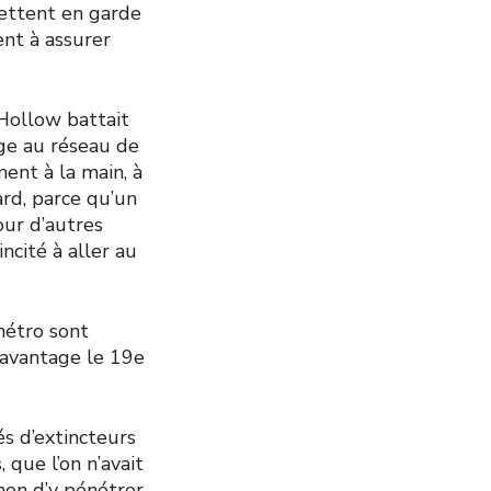
mettent en garde
ent à assurer
 Hollow battait
age au réseau de
ment à la main, à
ard, parce qu’un
our d’autres
ncité à aller au
métro sont
 davantage le 19e
és d’extincteurs
 que l’on n’avait
imon d’y pénétrer