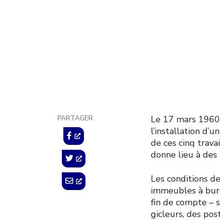
lois s
sécuri
4 janvier 2019
PARTAGER
Le 17 mars 1960,
l’installation d’
de ces cinq trav
donne lieu à des 
Les conditions de
immeubles à bure
fin de compte – 
gicleurs, des pos