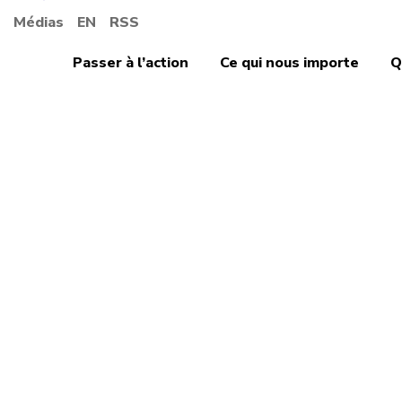
Médias
EN
RSS
Passer à l’action
Ce qui nous importe
Q
Santé et sécurité 
Le dé
hollo
travai
une c
chang