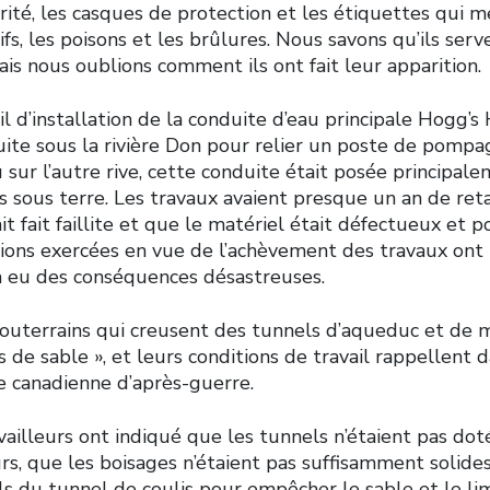
rité, les casques de protection et les étiquettes qui 
ifs, les poisons et les brûlures. Nous savons qu’ils serv
ais nous oublions comment ils ont fait leur apparition.
il d’installation de la conduite d’eau principale Hogg’s
ruite sous la rivière Don pour relier un poste de pomp
u sur l’autre rive, cette conduite était posée principale
es sous terre. Les travaux avaient presque un an de ret
t fait faillite et que le matériel était défectueux et p
sions exercées en vue de l’achèvement des travaux ont i
 a eu des conséquences désastreuses.
 souterrains qui creusent des tunnels d’aqueduc et de 
 de sable », et leurs conditions de travail rappellent
le canadienne d’après-guerre.
availleurs ont indiqué que les tunnels n’étaient pas dot
s, que les boisages n’étaient pas suffisamment solides,
ols du tunnel de coulis pour empêcher le sable et le l