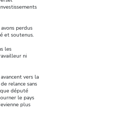
investissements
s avons perdus
té et soutenus.
s les
availleur ni
 avancent vers la
 de relance sans
haque député
tourner le pays
devienne plus