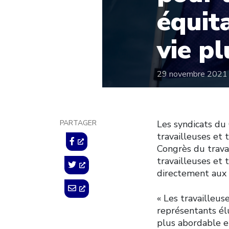
équit
vie p
29 novembre 2021
PARTAGER
Les syndicats du
travailleuses et 
Congrès du travai
travailleuses et 
directement aux
« Les travailleus
représentants él
plus abordable e