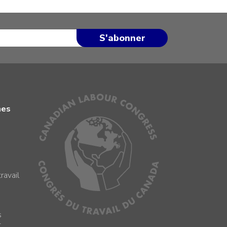
mes
ravail
s
s
t