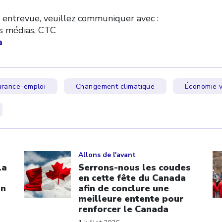
 entrevue, veuillez communiquer avec :
es médias, CTC
a
rance-emploi
Changement climatique
Économie v
Click to open the link
Cl
Allons de l'avant
La
Serrons-nous les coudes
en cette fête du Canada
on
afin de conclure une
meilleure entente pour
renforcer le Canada