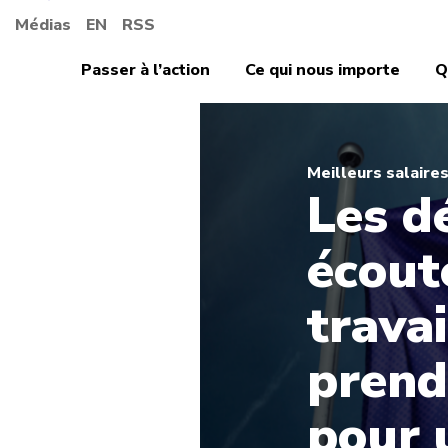
Médias
EN
RSS
Passer à l’action
Ce qui nous importe
Q
Meilleurs salaire
Les d
écout
travai
prend
pour 