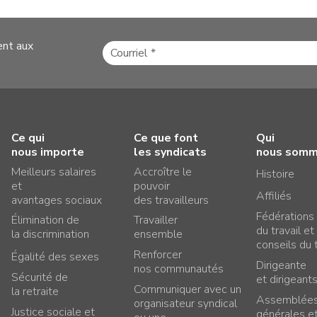
ent aux
Ce qui
Ce que font
Qui
nous importe
les syndicats
nous som
Meilleurs salaires
Accroître le
Histoire
et
pouvoir
Affiliés
avantages sociaux
des travailleurs
Fédérations
Élimination de
Travailler
du travail et
la discrimination
ensemble
conseils du t
Renforcer
Égalité des sexes
Dirigeante
nos communautés
Sécurité de
et dirigeant
Communiquer avec un
la retraite
Assemblée
organisateur syndical
Justice sociale et
générales e