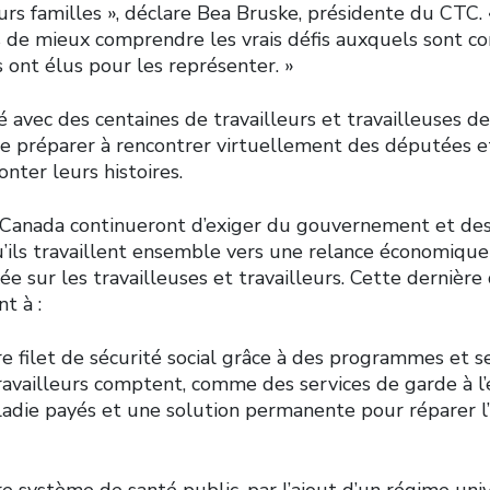
eurs familles », déclare Bea Bruske, présidente du CTC. «
 de mieux comprendre les vrais défis auxquels sont co
 ont élus pour les représenter. »
é avec des centaines de travailleurs et travailleuses d
 se préparer à rencontrer virtuellement des députées 
onter leurs histoires.
 Canada continueront d’exiger du gouvernement et de
u’ils travaillent ensemble vers une relance économique
ée sur les travailleuses et travailleurs. Cette dernièr
t à :
e filet de sécurité social grâce à des programmes et s
ravailleurs comptent, comme des services de garde à l’
adie payés et une solution permanente pour réparer l
e système de santé public, par l’ajout d’un régime uni