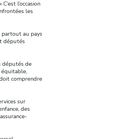
 C’est l’occasion
nfrontées les
e partout au pays
et députés
s députés de
 équitable,
e doit comprendre
ervices sur
enfance, des
’assurance-
versel