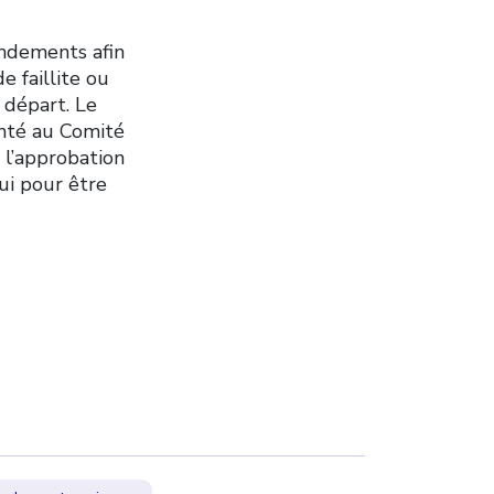
endements afin
e faillite ou
 départ. Le
senté au Comité
 l’approbation
ui pour être