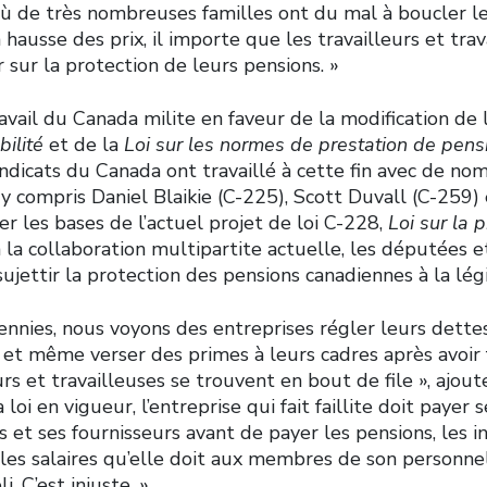
ù de très nombreuses familles ont du mal à boucler l
a hausse des prix, il importe que les travailleurs et tra
sur la protection de leurs pensions. »
vail du Canada milite en faveur de la modification de 
abilité
et de la
Loi sur les normes de prestation de pen
yndicats du Canada ont travaillé à cette fin avec de n
y compris Daniel Blaikie (C-225), Scott Duvall (C-259)
r les bases de l’actuel projet de loi C-228,
Loi sur la 
à la collaboration multipartite actuelle, les députées 
ujettir la protection des pensions canadiennes à la légi
ennies, nous voyons des entreprises régler leurs dette
 et même verser des primes à leurs cadres après avoir fa
urs et travailleuses se trouvent en bout de file », ajo
 loi en vigueur, l’entreprise qui fait faillite doit payer 
s et ses fournisseurs avant de payer les pensions, les 
es salaires qu’elle doit aux membres de son personnel 
i. C’est injuste. »