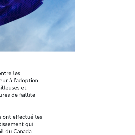
ntre les
ur à l’adoption
ailleuses et
es de faillite
s ont effectué les
stissement qui
ail du Canada.