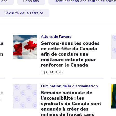
ions
Pensions
Rémunération des cadres et profit
Sécurité de la retraite
Click to open the link
Cl
Allons de l'avant
La
Serrons-nous les coudes
en cette fête du Canada
on
afin de conclure une
meilleure entente pour
renforcer le Canada
1 juillet 2026
Click to open the link
Cl
Élimination de la discrimination
 :
Semaine nationale de
a
l’accessibilité : les
syndicats du Canada sont
engagés à créer des
milieux de travail sans