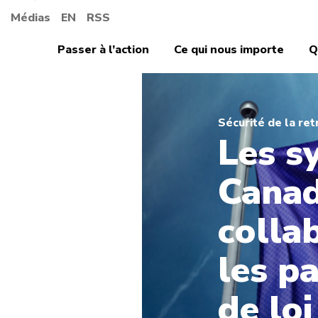
Médias
EN
RSS
Passer à l’action
Ce qui nous importe
Q
Sécurité de la ret
Les s
Canad
colla
les pa
de lo