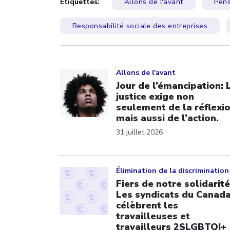
Étiquettes:
Allons de l'avant
Pens
Responsabilité sociale des entreprises
Click to open the link
Allons de l'avant
Jour de l’émancipation: 
justice exige non
seulement de la réflexi
mais aussi de l’action.
31 juillet 2026
Click to open the link
Élimination de la discrimination
Fiers de notre solidarité
Les syndicats du Canad
célèbrent les
travailleuses et
travailleurs 2SLGBTQI+