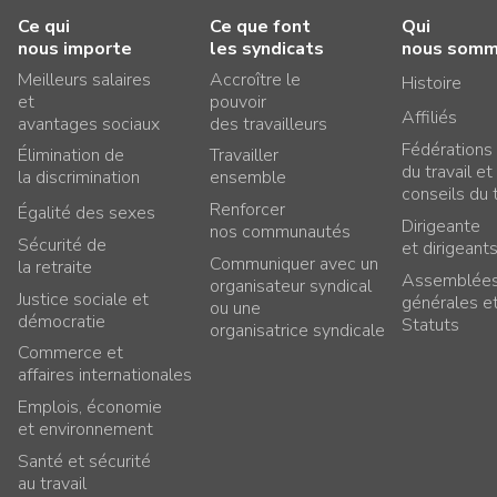
Ce qui
Ce que font
Qui
nous importe
les syndicats
nous som
Meilleurs salaires
Accroître le
Histoire
et
pouvoir
Affiliés
avantages sociaux
des travailleurs
Fédérations
Élimination de
Travailler
du travail et
la discrimination
ensemble
conseils du t
Renforcer
Égalité des sexes
Dirigeante
nos communautés
Sécurité de
et dirigeant
Communiquer avec un
la retraite
Assemblée
organisateur syndical
Justice sociale et
générales e
ou une
démocratie
Statuts
organisatrice syndicale
Commerce et
affaires internationales
Emplois, économie
et environnement
Santé et sécurité
au travail