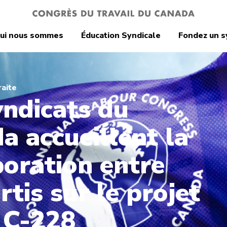
ui nous sommes
Éducation Syndicale
Fondez un s
raite
yndicats du
a accueillent la
boration entre
rtis sur le projet
i C-228