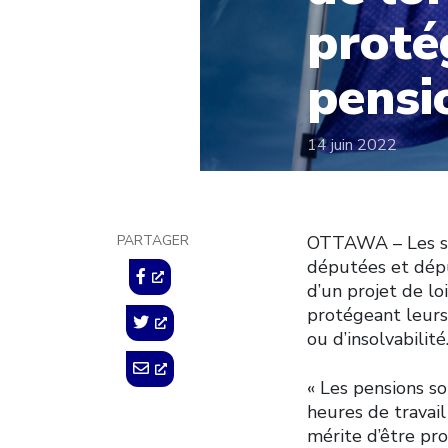
proté
pensi
14 juin 2022
PARTAGER
OTTAWA – Les syn
députées et dépu
d’un projet de lo
protégeant leurs
ou d’insolvabilité
« Les pensions so
heures de travail
mérite d’être pr