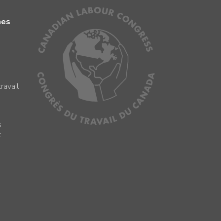
mes
ravail
s
s
t