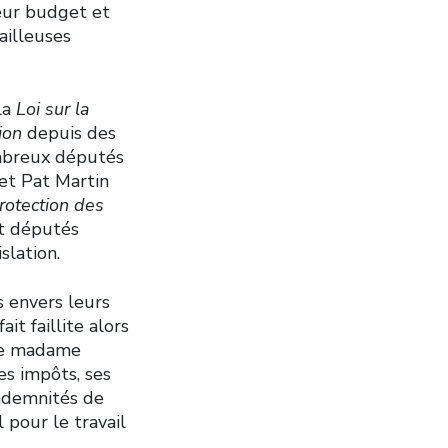
eur budget et
vailleuses
la
Loi sur la
sion
depuis des
ombreux députés
 et Pat Martin
protection des
et députés
slation.
s envers leurs
it faillite alors
ute madame
ses impôts, ses
indemnités de
pour le travail