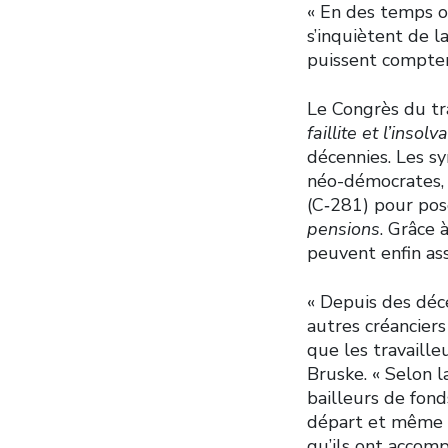
« En des temps o
s’inquiètent de l
puissent compter 
Le Congrès du tra
faillite et l’insolv
décennies. Les s
néo-démocrates, 
(C‑281) pour pose
pensions
. Grâce 
peuvent enfin ass
« Depuis des déc
autres créanciers
que les travaille
Bruske. « Selon la
bailleurs de fond
départ et même l
qu’ils ont accompl