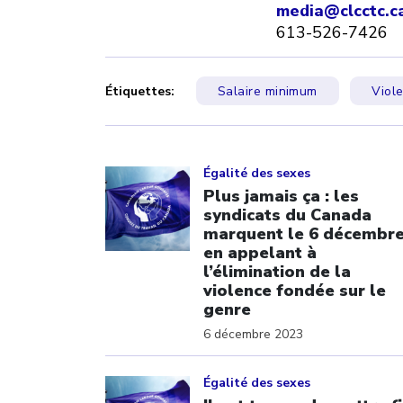
media@clcctc.c
613-526-7426
Étiquettes:
Salaire minimum
Viol
Click to open the link
Égalité des sexes
Plus jamais ça : les
syndicats du Canada
marquent le 6 décembr
en appelant à
l’élimination de la
violence fondée sur le
genre
6 décembre 2023
Click to open the link
Égalité des sexes