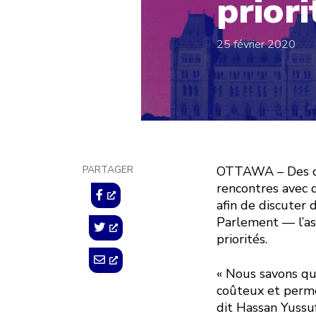
priori
25 février 2020
PARTAGER
OTTAWA – Des cen
rencontres avec
afin de discuter 
Parlement — l’as
priorités.
« Nous savons qu
coûteux et permet
dit Hassan Yussuf