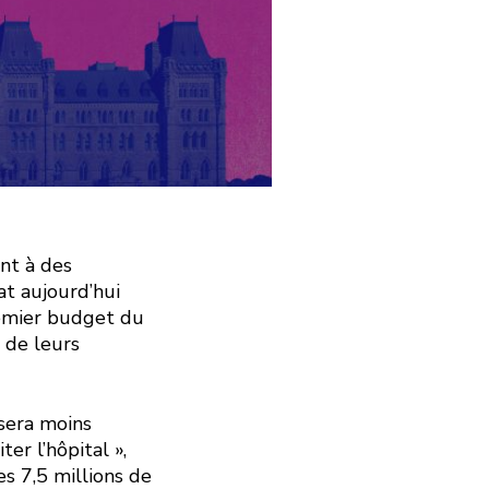
nt à des
t aujourd’hui
premier budget du
 de leurs
sera moins
er l’hôpital »,
s 7,5 millions de