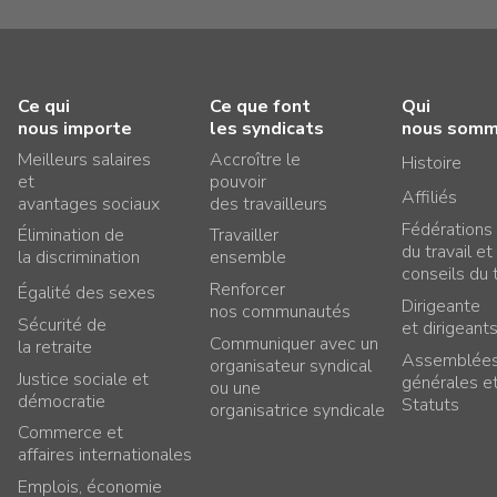
Ce qui
Ce que font
Qui
nous importe
les syndicats
nous som
Meilleurs salaires
Accroître le
Histoire
et
pouvoir
Affiliés
avantages sociaux
des travailleurs
Fédérations
Élimination de
Travailler
du travail et
la discrimination
ensemble
conseils du t
Renforcer
Égalité des sexes
Dirigeante
nos communautés
Sécurité de
et dirigeant
Communiquer avec un
la retraite
Assemblée
organisateur syndical
Justice sociale et
générales e
ou une
démocratie
Statuts
organisatrice syndicale
Commerce et
affaires internationales
Emplois, économie