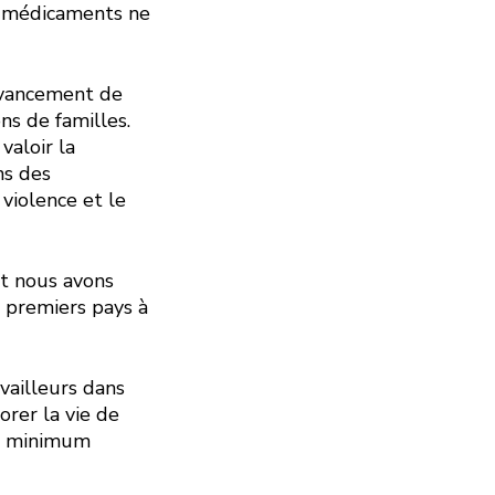
ce-médicaments ne
avancement de
ns de familles.
valoir la
ns des
violence et le
et nous avons
s premiers pays à
availleurs dans
orer la vie de
re minimum