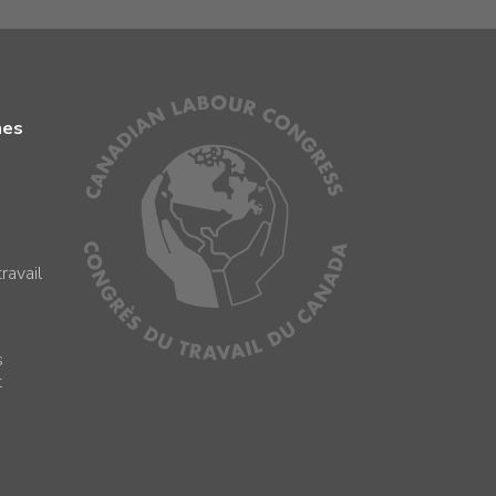
mes
ravail
s
s
t