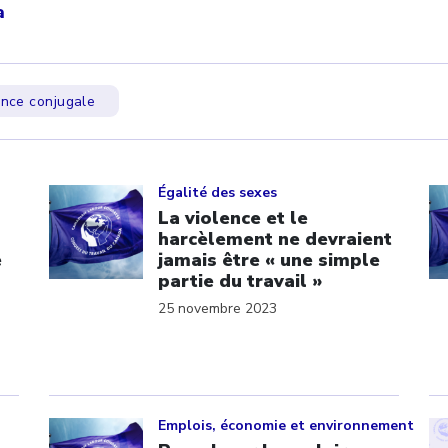
a
ence conjugale
Click to open the link
Cl
Égalité des sexes
La violence et le
harcèlement ne devraient
e
jamais être « une simple
partie du travail »
25 novembre 2023
Click to open the link
Cl
Emplois, économie et environnement