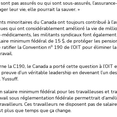
 sont pas assurés ou qui sont sous-assurés, l’assuran
ger leur vie, elle pourrait la sauver. »
s minoritaires du Canada ont toujours contribué à l’
ues qui ont considérablement amélioré la vie de millio
e-médicaments, les militants syndicaux font également 
alaire minimum fédéral de 15 $, de protéger les pensio
o
 ratifier la Convention n
190 de l’OIT pour éliminer la 
avail.
rne la C190, le Canada a porté cette question à l’OIT 
re preuve d’un véritable leadership en devenant l’un de
. Yussuff.
un salaire minimum fédéral pour les travailleuses et tr
avail sous réglementation fédérale permettrait d’améli
availleurs. Ces travailleurs ne disposent pas de salai
est plus que temps que ça change.