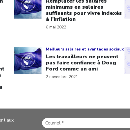
in
Remplacer les salaires
minimums en salaires
suffisants pour vivre indexés
à l’inflation
6 mai 2022
Click to open the link
Cl
Meilleurs salaires et avantages sociaux
Les travailleurs ne peuvent
pas faire confiance à Doug
nt
Ford comme un ami
n
2 novembre 2021
s
ent aux