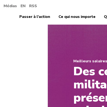
Médias
EN
RSS
Passer à l’action
Ce qui nous importe
Q
Meilleurs salaire
Des c
milit
prése