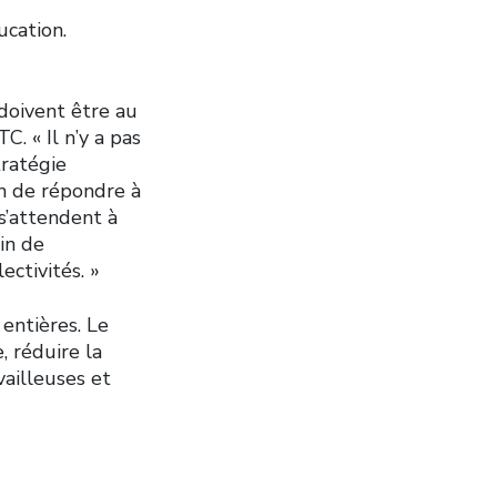
ucation.
 doivent être au
. « Il n’y a pas
tratégie
in de répondre à
 s’attendent à
in de
ectivités. »
entières. Le
 réduire la
vailleuses et