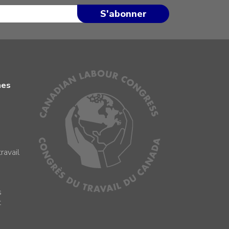
mes
ravail
s
s
t