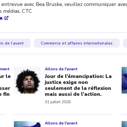
 entrevue avec Bea Bruske, veuillez communiquer avec
es médias, CTC
a
ns de l’avant
Commerce et affaires internationales
Click to open the link
Cl
ement
Allons de l'avant
r le
Jour de l’émancipation: La
justice exige non
sser
seulement de la réflexion
 fin
mais aussi de l’action.
31 juillet 2026
Click to open the link
Cl
Allons de l'avant