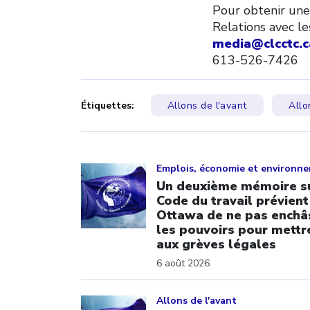
Pour obtenir une
Relations avec l
media@clcctc.c
613-526-7426
Étiquettes:
Allons de l'avant
Allo
Click to open the link
Emplois, économie et environn
Un deuxième mémoire su
Code du travail prévient
Ottawa de ne pas enchâ
les pouvoirs pour mettre
aux grèves légales
6 août 2026
Click to open the link
Allons de l'avant