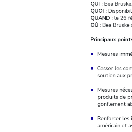
QUI :
Bea Bruske,
QUOI :
Disponibil
QUAND :
le 26 f
OÙ
: Bea Bruske
Principaux points
Mesures imméd
Cesser les com
soutien aux p
Mesures nécess
produits de p
gonflement abu
Renforcer les 
américain et a