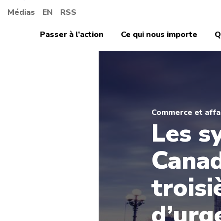
Médias
EN
RSS
Passer à l’action
Ce qui nous importe
Q
Commerce et affai
Les s
Canad
trois
d’urg