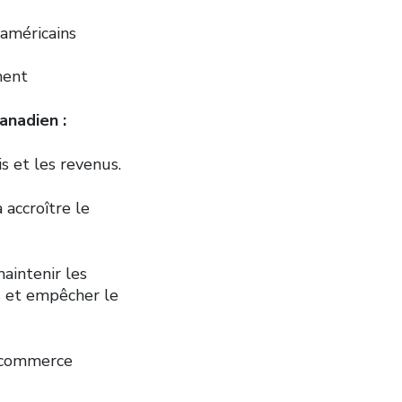
 américains
ment
anadien :
 et les revenus.
 accroître le
aintenir les
s et empêcher le
e commerce