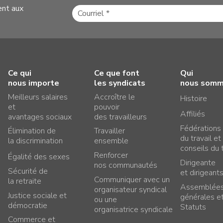
ent aux
Ce qui
Ce que font
Qui
nous importe
les syndicats
nous som
Meilleurs salaires
Accroître le
Histoire
et
pouvoir
Affiliés
avantages sociaux
des travailleurs
Fédérations
Élimination de
Travailler
du travail et
la discrimination
ensemble
conseils du t
Renforcer
Égalité des sexes
Dirigeante
nos communautés
Sécurité de
et dirigeant
Communiquer avec un
la retraite
Assemblée
organisateur syndical
Justice sociale et
générales e
ou une
démocratie
Statuts
organisatrice syndicale
Commerce et