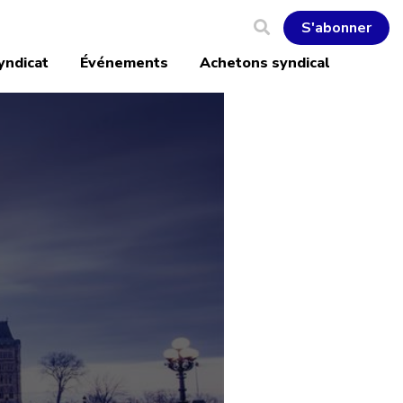
S'abonner
yndicat
Événements
Achetons syndical