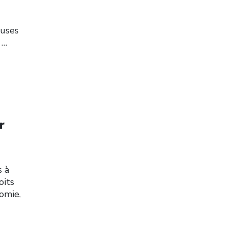
euses
…
r
s à
oits
omie,