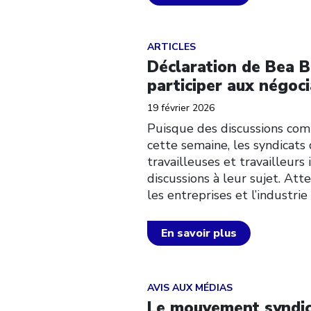
Click to open the link
ARTICLES
Déclaration de Bea B
participer aux négoc
19 février 2026
Puisque des discussions co
cette semaine, les syndicat
travailleuses et travailleur
discussions à leur sujet. A
les entreprises et l’industr
En savoir plus
Click to open the link
AVIS AUX MÉDIAS
Le mouvement syndica