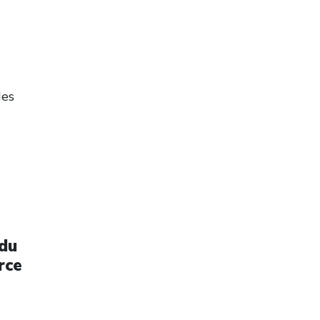
des
 du
rce