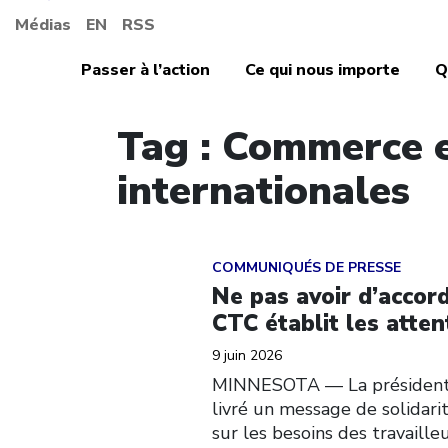
Médias
EN
RSS
Passer à l’action
Ce qui nous importe
Q
Tag : Commerce e
internationales
Click to open the link
COMMUNIQUÉS DE PRESSE
Ne pas avoir d’accord
CTC établit les atte
9 juin 2026
MINNESOTA — La présidente 
livré un message de solidar
sur les besoins des travaille