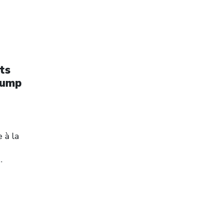
ts
rump
 à la
…