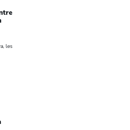
ntre
n
a, les
a