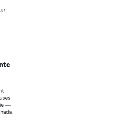
ler
ente
nt
euses
fie —
nada.