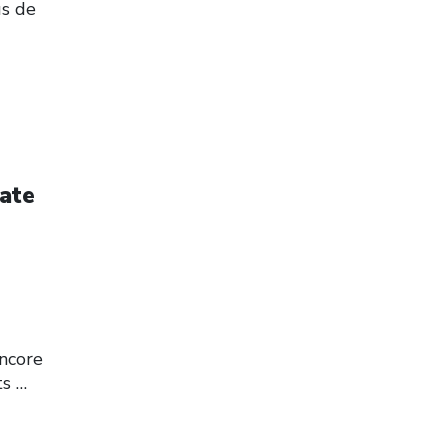
us de
iate
ncore
ts
…