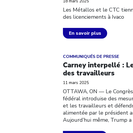
18 mars 2025
Les Métallos et le CTC tien
des licenciements à Ivaco
En savoir plus
Click to open the link
COMMUNIQUÉS DE PRESSE
Carney interpellé : L
des travailleurs
11 mars 2025
OTTAWA, ON — Le Congrès d
fédéral introduise des mesur
et les travailleurs et défen
alimentée par le président
Aujourd’hui même, Trump a 