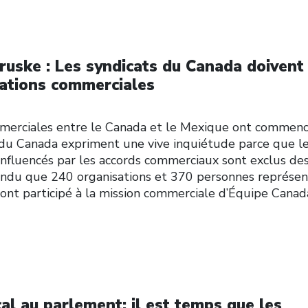
ruske : Les syndicats du Canada doivent
iations commerciales
mmerciales entre le Canada et le Mexique ont commen
s du Canada expriment une vive inquiétude parce que l
s influencés par les accords commerciaux sont exclus de
ttendu que 240 organisations et 370 personnes représe
ie ont participé à la mission commerciale d’Équipe Cana
l au parlement: il est temps que les