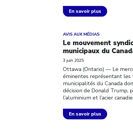
En savoir plus
Click to open the link
AVIS AUX MÉDIAS
Le mouvement syndica
municipaux du Canada
3 juin 2025
Ottawa (Ontario) — Le mercred
éminentes représentant les tr
municipalités du Canada don
décision de Donald Trump, pr
l’aluminium et l’acier canad
En savoir plus