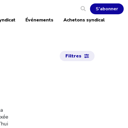
S'abonner
yndicat
Événements
Achetons syndical
Filtres
 a
axée
’hui