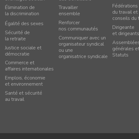
Fédérations
Élimination de
Travailler
du travail et
la discrimination
ensemble
conseils du t
Renforcer
Égalité des sexes
Dirigeante
nos communautés
Sécurité de
et dirigeant
Communiquer avec un
la retraite
Assemblée
organisateur syndical
Justice sociale et
générales e
ou une
démocratie
Statuts
organisatrice syndicale
Commerce et
affaires internationales
Emplois, économie
et environnement
Santé et sécurité
au travail