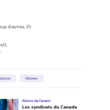
up d’autres. Et
ult,
,
olence
Women
ick to open the link
Allons de l'avant
Les syndicats du Canada