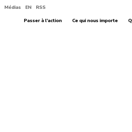
Médias
EN
RSS
Passer à l’action
Ce qui nous importe
Q
Droits de la pers
Le 6 
Journ
comm
d’acti