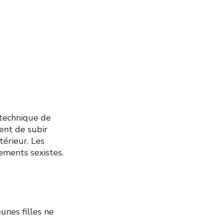
ytechnique de
ent de subir
xtérieur. Les
ments sexistes.
unes filles ne