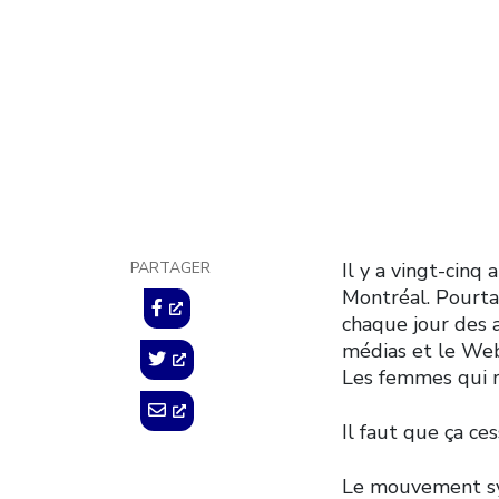
violen
femm
6 décembre 2014
PARTAGER
Il y a vingt-cinq
Montréal. Pourtan
chaque jour des ac
médias et le We
Les femmes qui ré
Il faut que ça ces
Le mouvement synd