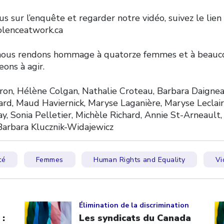
us sur l’enquête et regarder notre vidéo, suivez le lien
lenceatwork.ca
nous rendons hommage à quatorze femmes et à beauco
ons à agir.
on, Hélène Colgan, Nathalie Croteau, Barbara Daignea
d, Maud Haviernick, Maryse Laganière, Maryse Leclair
, Sonia Pelletier, Michèle Richard, Annie St-Arneault,
Barbara Klucznik-Widajewicz
té
Femmes
Human Rights and Equality
Vi
Click to open the link
Cl
Élimination de la discrimination
 :
Les syndicats du Canada