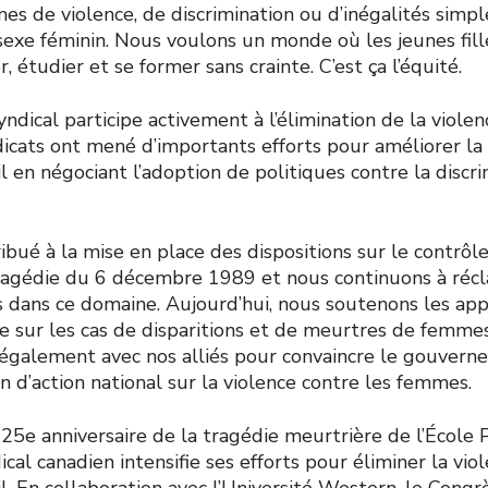
mes de violence, de discrimination ou d’inégalités sim
 sexe féminin. Nous voulons un monde où les jeunes fil
, étudier et se former sans crainte. C’est ça l’équité.
ical participe activement à l’élimination de la violen
icats ont mené d’importants efforts pour améliorer la 
 en négociant l’adoption de politiques contre la discri
bué à la mise en place des dispositions sur le contrôl
 tragédie du 6 décembre 1989 et nous continuons à réc
s dans ce domaine. Aujourd’hui, nous soutenons les ap
 sur les cas de disparitions et de meurtres de femme
 également avec nos alliés pour convaincre le gouvern
n d’action national sur la violence contre les femmes.
25e anniversaire de la tragédie meurtrière de l’École 
l canadien intensifie ses efforts pour éliminer la viol
. En collaboration avec l’Université Western, le Congr