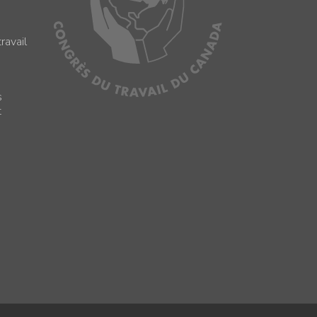
ravail
s
s
t