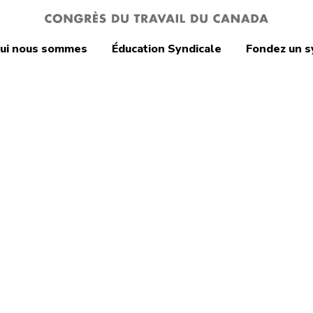
ui nous sommes
Éducation Syndicale
Fondez un s
onne et égalité
décembre 2014 :
ée nationale de
émoration et
on contre la