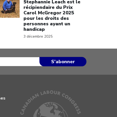
Stephannie Leach est le
récipiendaire du Prix
Carol McGregor 2025
pour les droits des
personnes ayant un
handicap
3 décembre 2025
mes