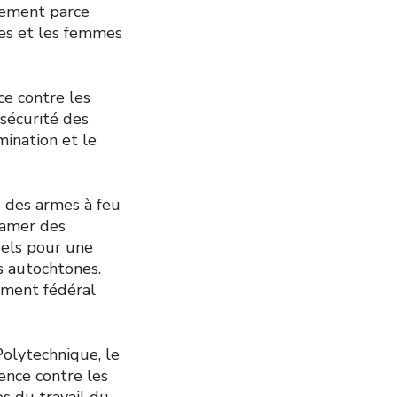
plement parce
les et les femmes
ce contre les
sécurité des
mination et le
e des armes à feu
lamer des
pels pour une
s autochtones.
ement fédéral
Polytechnique, le
ence contre les
ès du travail du