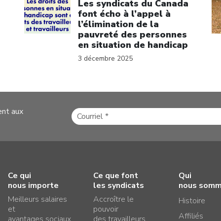
Les syndicats du Canada
font écho à l’appel à
l’élimination de la
pauvreté des personnes
en situation de handicap
3 décembre 2025
ent aux
Ce qui
Ce que font
Qui
nous importe
les syndicats
nous som
Meilleurs salaires
Accroître le
Histoire
et
pouvoir
Affiliés
avantages sociaux
des travailleurs