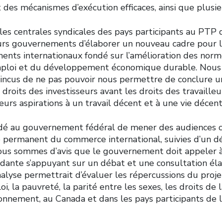
t des mécanismes d’exécution efficaces, ainsi que plusie
les centrales syndicales des pays participants au PT
rs gouvernements d’élaborer un nouveau cadre pour l
ments internationaux fondé sur l’amélioration des norme
’emploi et du développement économique durable. Nou
ncus de ne pas pouvoir nous permettre de conclure u
 droits des investisseurs avant les droits des travailleu
leurs aspirations à un travail décent et à une vie décent
é au gouvernement fédéral de mener des audiences 
 permanent du commerce international, suivies d’un d
us sommes d’avis que le gouvernement doit appeler à
dante s’appuyant sur un débat et une consultation élar
nalyse permettrait d’évaluer les répercussions du proj
oi, la pauvreté, la parité entre les sexes, les droits de 
ronnement, au Canada et dans les pays participants de 