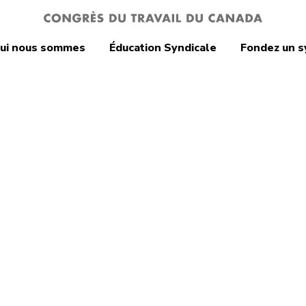
ui nous sommes
Éducation Syndicale
Fondez un s
res internationales
rtenariat
pacifique (PTP)
secret d’État!