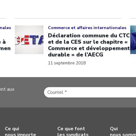
Click to open the link
Cl
onales
Commerce et affaires internationales
Déclaration commune du CTC
 à
et de la CES sur le chapitre «
amen
Commerce et développement
durable » de l’AECG
11 septembre 2018
ent aux
Ce qui
Ce que font
Qui
nous importe
les syndicats
nous som