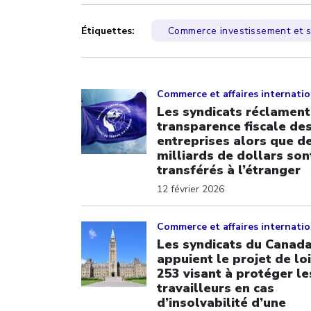
Étiquettes:
Commerce investissement et s
Click to open the link
Commerce et affaires internati
Les syndicats réclament
transparence fiscale de
entreprises alors que d
milliards de dollars son
transférés à l’étranger
12 février 2026
Click to open the link
Commerce et affaires internati
Les syndicats du Canad
appuient le projet de loi
253 visant à protéger le
travailleurs en cas
d’insolvabilité d’une