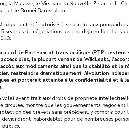
rou, la Malaisie, le Vietnam, la Nouvelle-Zélande, le Chil
ue, et le Brunéi Darussalam.
Mexique ont été autorisés à se joindre aux pourparlers
5 séances de négociations avaient déjà eu lieu. Le Japon
2013.
accord de Partenariat transpacifique (PTP) restent 
 accessibles, la plupart venant de WikiLeaks, l’accor
accès aux médicaments ainsi que la stabilité et la 
cier, restreindre dramatiquement l’évolution indisp
ques et porterait atteinte à la confidentialité et à l
e.
de volet ayant trait aux droits de propriété intellectuel
 été circulée, montre que les gouvernements négocient 
rotection des brevets sans précédent, y compris pour 
 deviendront inabordables pour de nombreuses person
 publics.