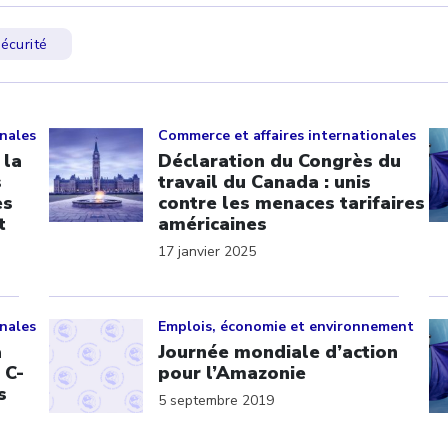
écurité
Click to open the link
Cl
onales
Commerce et affaires internationales
 la
Déclaration du Congrès du
s
travail du Canada : unis
es
contre les menaces tarifaires
t
américaines
17 janvier 2025
Click to open the link
Cl
onales
Emplois, économie et environnement
a
Journée mondiale d’action
 C-
pour l’Amazonie
s
5 septembre 2019