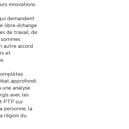
urs innovations.
P qui demandent
e libre-échange
s de travail, de
s sommes
n autre accord
rs et
e.
complètes
ébat approfondi
 une analyse
gis avec les
et PTP sur
la personne, la
la région du