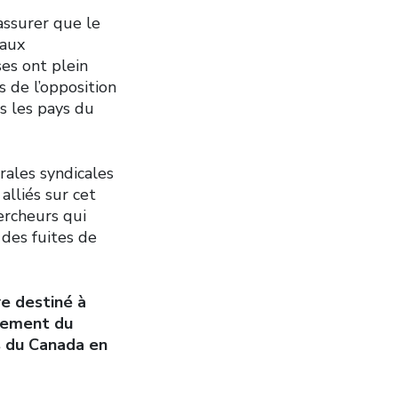
assurer que le
 aux
ses ont plein
s de l’opposition
us les pays du
rales syndicales
alliés sur cet
ercheurs qui
 des fuites de
re destiné à
rnement du
es du Canada en