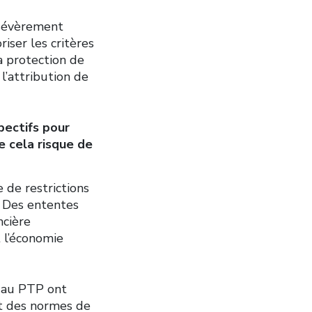
 sévèrement
iser les critères
la protection de
 l’attribution de
pectifs pour
e cela risque de
e de restrictions
. Des ententes
ncière
 l’économie
s au PTP ont
nt des normes de