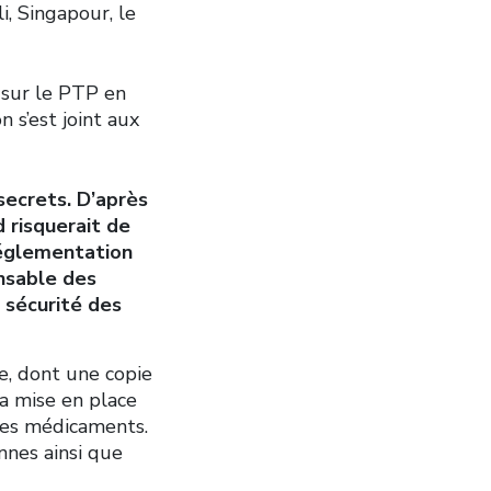
i, Singapour, le
 sur le PTP en
 s’est joint aux
secrets. D’après
d risquerait de
réglementation
ensable des
a sécurité des
le, dont une copie
la mise en place
les médicaments.
nes ainsi que