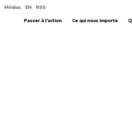
Médias
EN
RSS
Passer à l’action
Ce qui nous importe
Q
Commerce et affai
Le Pa
trans
— un 