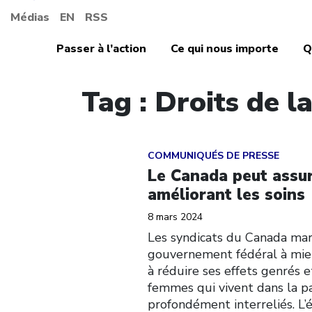
Médias
EN
RSS
Passer à l’action
Ce qui nous importe
Q
Tag : Droits de l
Click to open the link
COMMUNIQUÉS DE PRESSE
Le Canada peut assur
améliorant les soins
8 mars 2024
Les syndicats du Canada mar
gouvernement fédéral à mieux
à réduire ses effets genrés
femmes qui vivent dans la pa
profondément interreliés. L