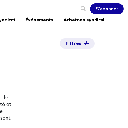
S'abonner
yndicat
Événements
Achetons syndical
Filtres
t le
té et
de
 sont