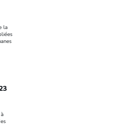
e la
bliées
manes
023
 à
des