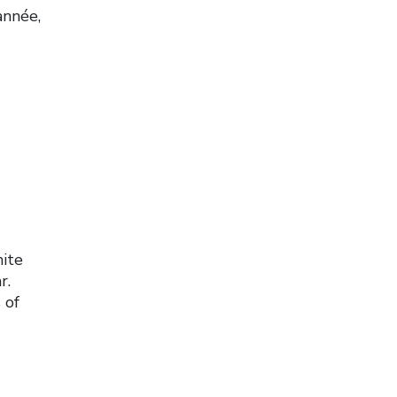
année,
ite
r.
 of