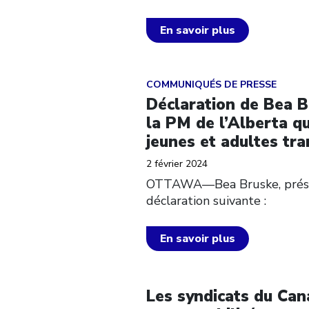
En savoir plus
Click to open the link
COMMUNIQUÉS DE PRESSE
Déclaration de Bea B
la PM de l’Alberta qu
jeunes et adultes tra
2 février 2024
OTTAWA––Bea Bruske, présid
déclaration suivante :
En savoir plus
Click to open the link
Les syndicats du Cana