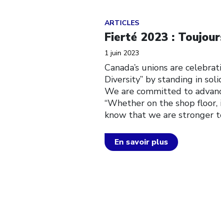
Click to open the link
ARTICLES
Fierté 2023 : Toujour
1 juin 2023
Canada’s unions are celebra
Diversity” by standing in sol
We are committed to advanc
“Whether on the shop floor, 
know that we are stronger t
En savoir plus