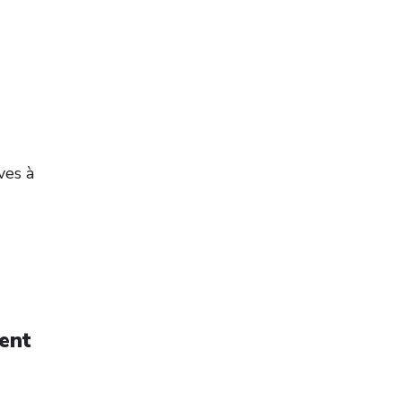
ves à
ment