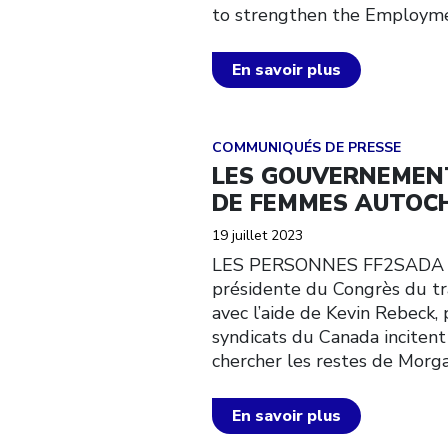
to strengthen the Employme
En savoir plus
Click to open the link
COMMUNIQUÉS DE PRESSE
LES GOUVERNEMENT
DE FEMMES AUTOC
19 juillet 2023
LES PERSONNES FF2SADA 
présidente du Congrès du tra
avec l’aide de Kevin Rebeck, 
syndicats du Canada inciten
chercher les restes de Morg
En savoir plus