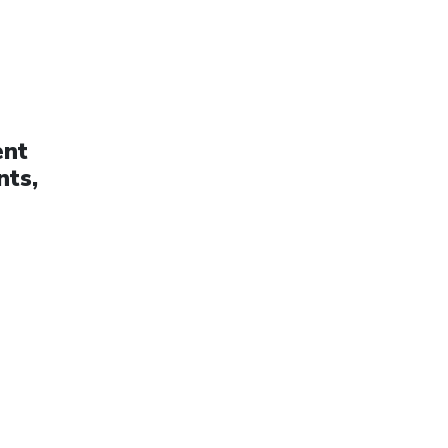
ent
nts,