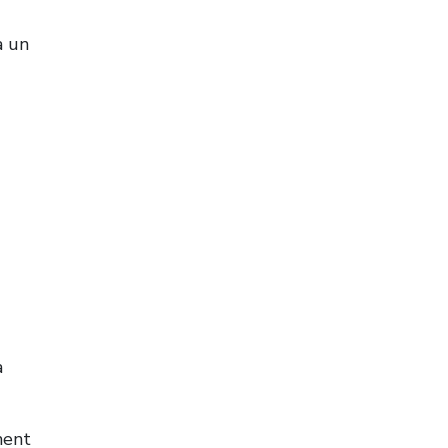
à un
a
ment