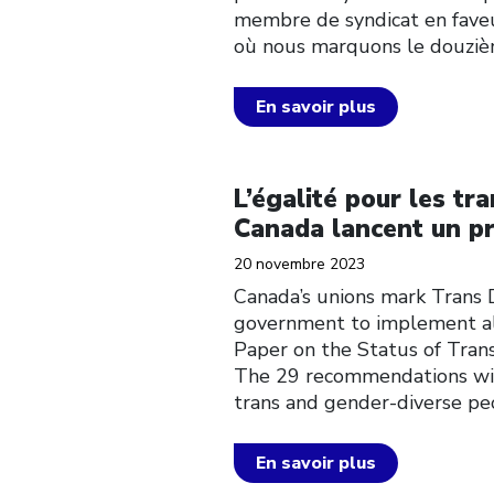
membre de syndicat en faveu
où nous marquons le douziè
En savoir plus
Click to open the link
L’égalité pour les tr
Canada lancent un pr
20 novembre 2023
Canada’s unions mark Trans 
government to implement al
Paper on the Status of Trans
The 29 recommendations will 
trans and gender-diverse p
En savoir plus