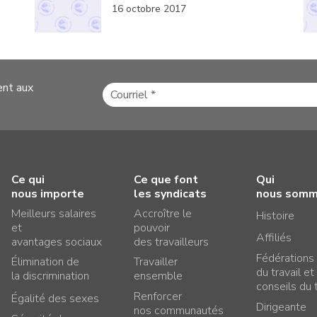
16 octobre 2017
ent aux
Ce qui
Ce que font
Qui
nous importe
les syndicats
nous som
Meilleurs salaires
Accroître le
Histoire
et
pouvoir
Affiliés
avantages sociaux
des travailleurs
Fédérations
Élimination de
Travailler
du travail et
la discrimination
ensemble
conseils du t
Renforcer
Égalité des sexes
Dirigeante
nos communautés