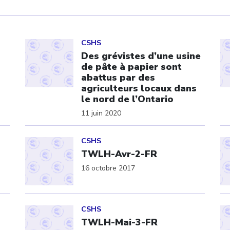
Click to open the link
Cl
CSHS
Des grévistes d’une usine
de pâte à papier sont
abattus par des
agriculteurs locaux dans
le nord de l’Ontario
11 juin 2020
Click to open the link
Cl
CSHS
TWLH-Avr-2-FR
16 octobre 2017
Click to open the link
Cl
CSHS
TWLH-Mai-3-FR