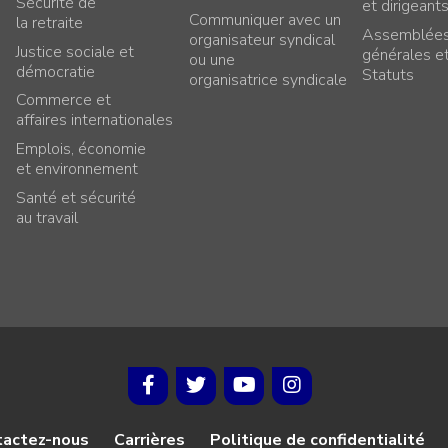
Sécurité de
et dirigeant
Communiquer avec un
la retraite
Assemblée
organisateur syndical
Justice sociale et
générales e
ou une
démocratie
Statuts
organisatrice syndicale
Commerce et
affaires internationales
Emplois, économie
et environnement
Santé et sécurité
au travail
tactez-nous
Carrières
Politique de confidentialité