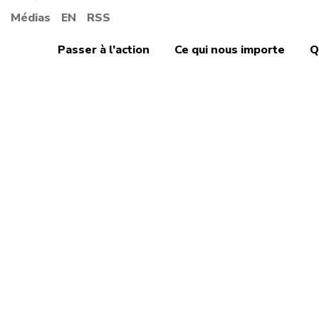
Médias
EN
RSS
Passer à l’action
Ce qui nous importe
Q
CSHS
TWLH
16 octobre 2017