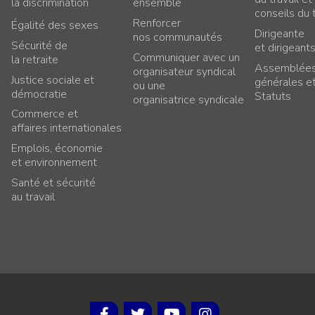
la discrimination
ensemble
conseils du t
Renforcer
Égalité des sexes
Dirigeante
nos communautés
Sécurité de
et dirigeant
Communiquer avec un
la retraite
Assemblée
organisateur syndical
Justice sociale et
générales e
ou une
démocratie
Statuts
organisatrice syndicale
Commerce et
affaires internationales
Emplois, économie
et environnement
Santé et sécurité
au travail