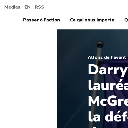
Médias
EN
RSS
Passer à l’action
Ce qui nous importe
Q
Allons de l'avant
Darry
lauré
McGre
la dé