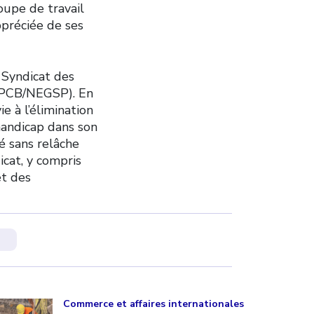
upe de travail
ppréciée de ses
 Syndicat des
SFPCB/NEGSP). En
e à l’élimination
 handicap dans son
é sans relâche
icat, y compris
et des
p
ick to open the link
Commerce et affaires internationales