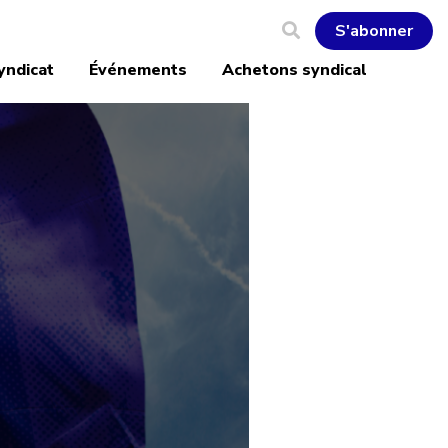
S'abonner
yndicat
Événements
Achetons syndical