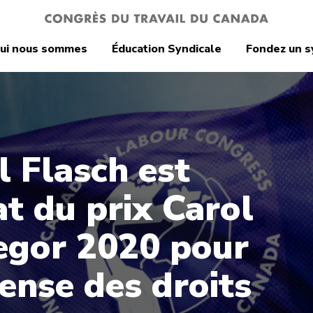
ui nous sommes
Éducation Syndicale
Fondez un s
l Flasch est
at du prix Carol
gor 2020 pour
fense des droits