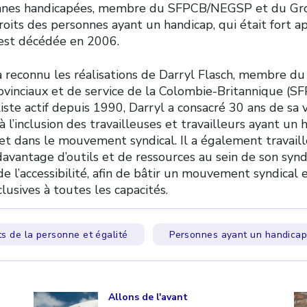
onnes handicapées, membre du SFPCB/NEGSP et du Gro
oits des personnes ayant un handicap, qui était fort a
 est décédée en 2006.
a reconnu les réalisations de Darryl Flasch, membre du
rovinciaux et de service de la Colombie-Britannique (
iste actif depuis 1990, Darryl a consacré 30 ans de sa vi
à l’inclusion des travailleuses et travailleurs ayant un
 et dans le mouvement syndical. Il a également travaill
avantage d’outils et de ressources au sein de son synd
 de l’accessibilité, afin de bâtir un mouvement syndical 
usives à toutes les capacités.
ts de la personne et égalité
Personnes ayant un handica
Click to open the link
Cl
Allons de l'avant