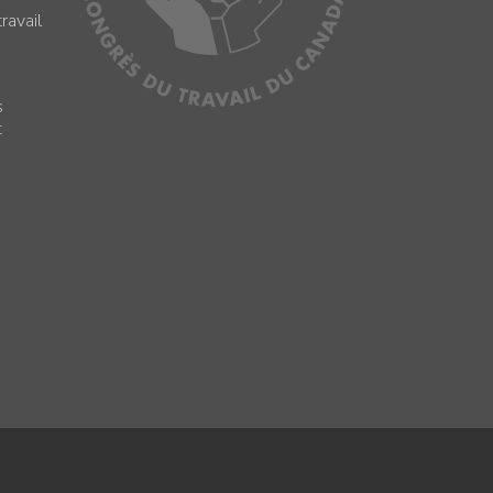
ravail
s
s
t