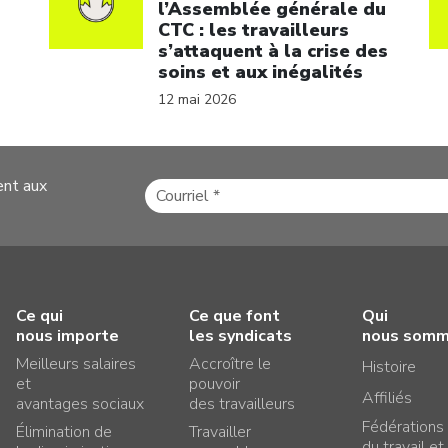
l’Assemblée générale du
CTC : les travailleurs
s’attaquent à la crise des
soins et aux inégalités
12 mai 2026
ent aux
Ce qui
Ce que font
Qui
nous importe
les syndicats
nous som
Meilleurs salaires
Accroître le
Histoire
et
pouvoir
Affiliés
avantages sociaux
des travailleurs
Fédérations
Élimination de
Travailler
du travail et