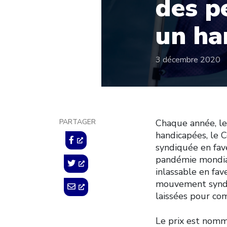
des p
un ha
3 décembre 2020
PARTAGER
Chaque année, le
handicapées, le 
syndiquée en fav
pandémie mondial
inlassable en fa
mouvement syndic
laissées pour co
Le prix est nomm