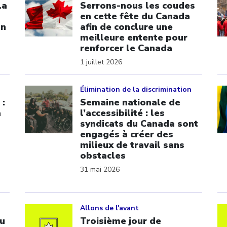
La
Serrons-nous les coudes
en cette fête du Canada
on
afin de conclure une
meilleure entente pour
renforcer le Canada
1 juillet 2026
Click to open the link
Cl
Élimination de la discrimination
 :
Semaine nationale de
a
l’accessibilité : les
syndicats du Canada sont
engagés à créer des
milieux de travail sans
obstacles
31 mai 2026
Click to open the link
Cl
Allons de l'avant
u
Troisième jour de