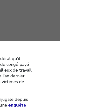
éral qu’il
s de congé payé
ilieux de travail
 l’an dernier
s victimes de
njugale depuis
 une
enquête