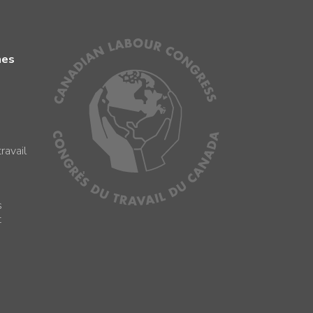
mes
ravail
s
s
t