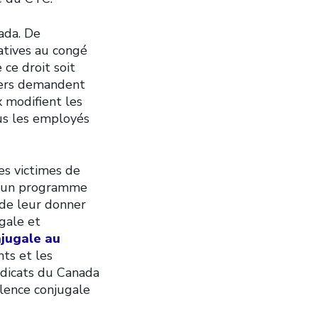
ada. De
atives au congé
ce droit soit
niers demandent
 modifient les
us les employés
es victimes de
ré un programme
 de leur donner
gale et
njugale au
ts et les
yndicats du Canada
olence conjugale