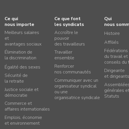
Ce qui
Ce que font
Qui
nous importe
les syndicats
nous som
Meilleurs salaires
Accroître le
Histoire
et
pouvoir
Affiliés
avantages sociaux
des travailleurs
Fédérations
Élimination de
Travailler
du travail et
la discrimination
ensemble
conseils du t
Renforcer
Égalité des sexes
Dirigeante
nos communautés
Sécurité de
et dirigeant
Communiquer avec un
la retraite
Assemblée
organisateur syndical
Justice sociale et
générales e
ou une
démocratie
Statuts
organisatrice syndicale
Commerce et
affaires internationales
Emplois, économie
et environnement