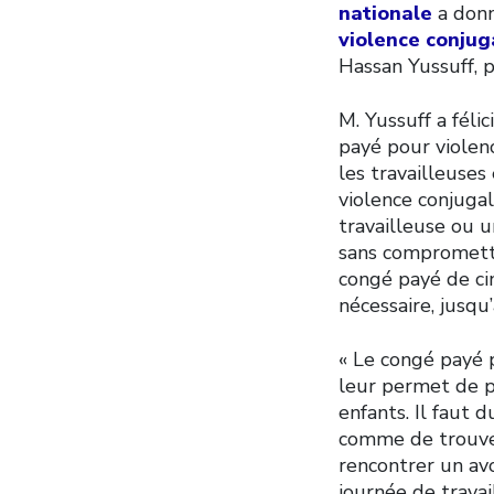
nationale
a donn
violence conjug
Hassan Yussuff, 
M. Yussuff a féli
payé pour violen
les travailleuses
violence conjugal
travailleuse ou 
sans compromettr
congé payé de cin
nécessaire, jusq
« Le congé payé p
leur permet de p
enfants. Il faut 
comme de trouve
rencontrer un av
journée de travai