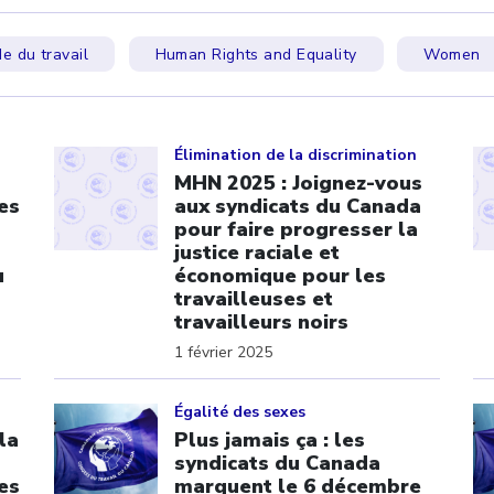
e du travail
Human Rights and Equality
Women
Click to open the link
Cl
Élimination de la discrimination
MHN 2025 : Joignez-vous
es
aux syndicats du Canada
pour faire progresser la
justice raciale et
u
économique pour les
travailleuses et
travailleurs noirs
1 février 2025
Click to open the link
Cl
Égalité des sexes
la
Plus jamais ça : les
syndicats du Canada
es
marquent le 6 décembre