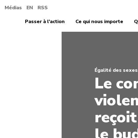
Médias
EN
RSS
Passer à l’action
Ce qui nous importe
Q
Égalité des sexes
Le co
viole
reçoi
le bu