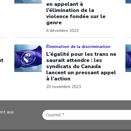
en appelant à
l’élimination de la
violence fondée sur le
genre
6 décembre 2023
Click to open the link
Cl
Élimination de la discrimination
L’égalité pour les trans ne
nt
saurait attendre : les
syndicats du Canada
lancent un pressant appel
à l’action
20 novembre 2023
ent aux