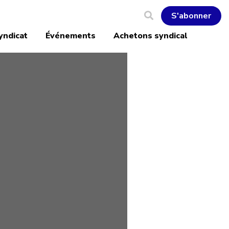
S'abonner
yndicat
Événements
Achetons syndical