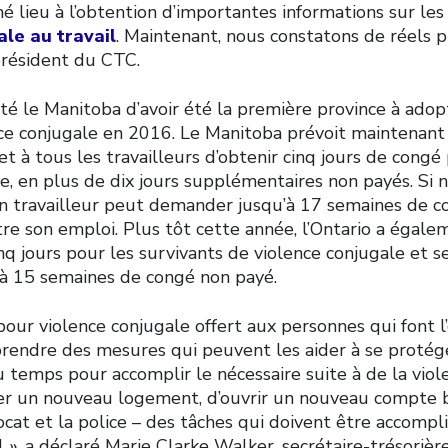
é lieu à l’obtention d’importantes informations sur les
ale au travail
. Maintenant, nous constatons de réels pr
président du CTC.
cité le Manitoba d’avoir été la première province à ado
ce conjugale en 2016. Le Manitoba prévoit maintenant 
 et à tous les travailleurs d’obtenir cinq jours de cong
e, en plus de dix jours supplémentaires non payés. Si n
un travailleur peut demander jusqu’à 17 semaines de 
e son emploi. Plus tôt cette année, l’Ontario a égal
q jours pour les survivants de violence conjugale et se
u’à 15 semaines de congé non payé.
our violence conjugale offert aux personnes qui font l
rendre des mesures qui peuvent les aider à se protéger
du temps pour accomplir le nécessaire suite à de la viol
r un nouveau logement, d’ouvrir un nouveau compte b
ocat et la police – des tâches qui doivent être accomp
l », a déclaré Marie Clarke Walker, secrétaire-trésoriè