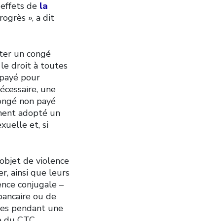
 effets de
la
ogrès », a dit
pter un congé
le droit à toutes
é payé pour
écessaire, une
congé non payé
ement adopté un
xuelle et, si
’objet de violence
, ainsi que leurs
ence conjugale –
ancaire ou de
lies pendant une
re du CTC.