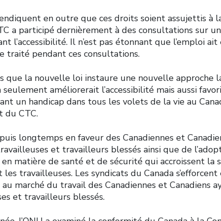
endiquent en outre que ces droits soient assujettis à la
TC a participé dernièrement à des consultations sur un
t l’accessibilité. Il n’est pas étonnant que l’emploi ait 
e traité pendant ces consultations.
s que la nouvelle loi instaure une nouvelle approche l
 seulement améliorerait l’accessibilité mais aussi favoris
nt un handicap dans tous les volets de la vie au Canad
nt du CTC.
puis longtemps en faveur des Canadiennes et Canadie
ravailleuses et travailleurs blessés ainsi que de l’adopt
en matière de santé et de sécurité qui accroissent la 
et les travailleuses. Les syndicats du Canada s’efforcent
ès au marché du travail des Canadiennes et Canadiens a
ses et travailleurs blessés.
nnée, l’ONU a examiné la conformité du Canada à la Co