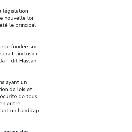
 législation
e nouvelle loi
été le principal
arge fondée sur
erait l’inclusion
a », dit Hassan
ns ayant un
ion de lois et
sécurité de tous
 en outre
yant un handicap
nvention des