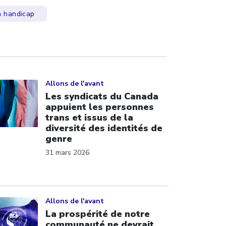
n handicap
ick to open the link
Allons de l'avant
Les syndicats du Canada
appuient les personnes
trans et issus de la
diversité des identités de
genre
31 mars 2026
ick to open the link
Allons de l'avant
La prospérité de notre
communauté ne devrait