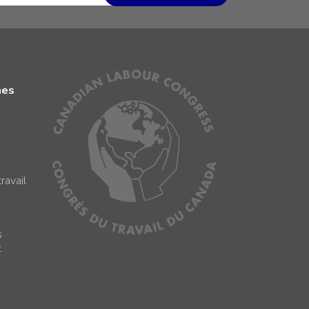
mes
ravail
s
s
t