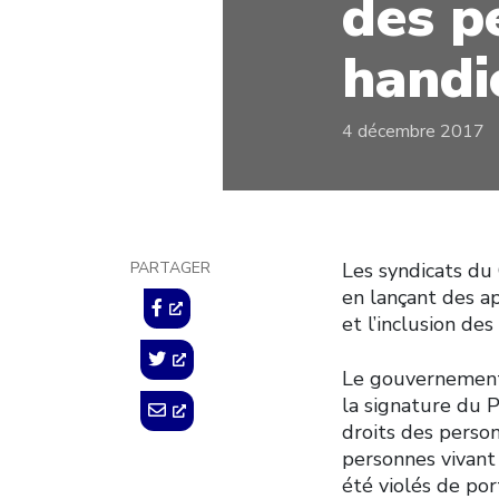
des p
handi
4 décembre 2017
PARTAGER
Les syndicats du
en lançant des ap
et l’inclusion de
Le gouvernement 
la signature du P
droits des perso
personnes vivant 
été violés de por