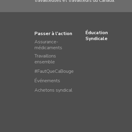
travailleuses et travailleurs du Canada.
Éducation
Passer à l’action
Syndicale
Assurance-
médicaments
Travaillons
ensemble
#FautQueCaBouge
Événements
Achetons syndical