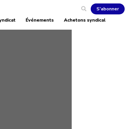
S'abonner
yndicat
Événements
Achetons syndical