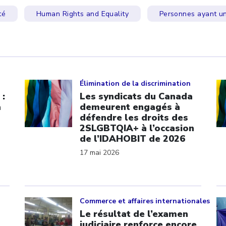
té
Human Rights and Equality
Personnes ayant u
Click to open the link
Cl
Élimination de la discrimination
 :
Les syndicats du Canada
a
demeurent engagés à
défendre les droits des
2SLGBTQIA+ à l’occasion
de l’IDAHOBIT de 2026
17 mai 2026
Click to open the link
Cl
Commerce et affaires internationales
Le résultat de l’examen
judiciaire renforce encore