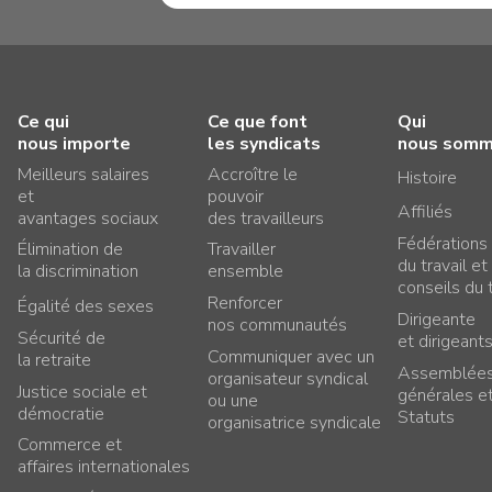
Ce qui
Ce que font
Qui
nous importe
les syndicats
nous som
Meilleurs salaires
Accroître le
Histoire
et
pouvoir
Affiliés
avantages sociaux
des travailleurs
Fédérations
Élimination de
Travailler
du travail et
la discrimination
ensemble
conseils du t
Renforcer
Égalité des sexes
Dirigeante
nos communautés
Sécurité de
et dirigeant
Communiquer avec un
la retraite
Assemblée
organisateur syndical
Justice sociale et
générales e
ou une
démocratie
Statuts
organisatrice syndicale
Commerce et
affaires internationales