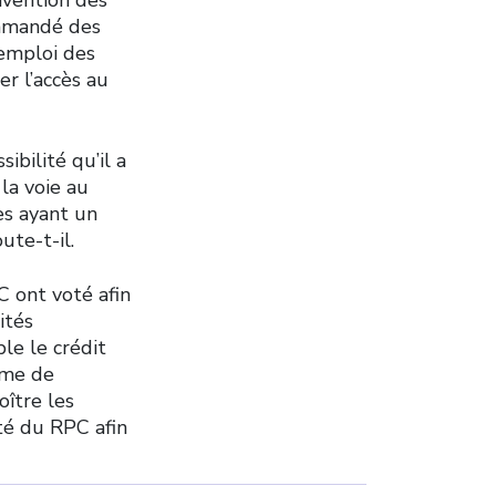
ommandé des
’emploi des
r l’accès au
ibilité qu’il a
la voie au
es ayant un
ute-t-il.
 ont voté afin
ités
le le crédit
mme de
oître les
ité du RPC afin