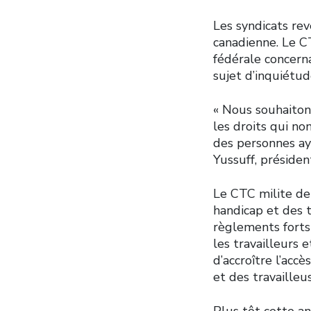
Les syndicats rev
canadienne. Le C
fédérale concernan
sujet d’inquiétud
« Nous souhaiton
les droits qui non
des personnes aya
Yussuff, préside
Le CTC milite de
handicap et des t
règlements forts 
les travailleurs 
d’accroître l’acc
et des travailleu
Plus tôt cette a