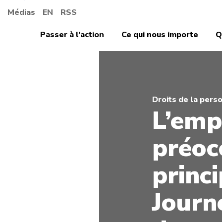
Médias
EN
RSS
Passer à l’action
Ce qui nous importe
Q
Droits de la pers
L’empl
préoc
princi
Journ