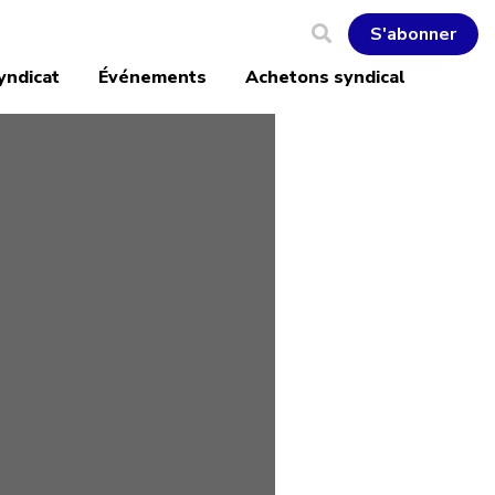
S'abonner
yndicat
Événements
Achetons syndical