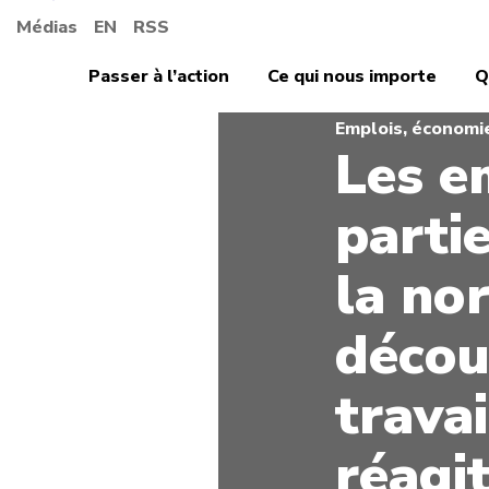
Médias
EN
RSS
Passer à l’action
Ce qui nous importe
Q
Emplois, économi
Les e
parti
la no
décou
travai
réagit