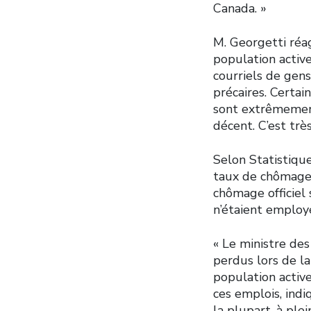
Canada. »
M. Georgetti réag
population activ
courriels de gens
précaires. Certa
sont extrêmement
décent. C’est très
Selon Statistiqu
taux de chômage s
chômage officiel 
n’étaient employ
« Le ministre de
perdus lors de la
population activ
ces emplois, indi
la plupart, à ple