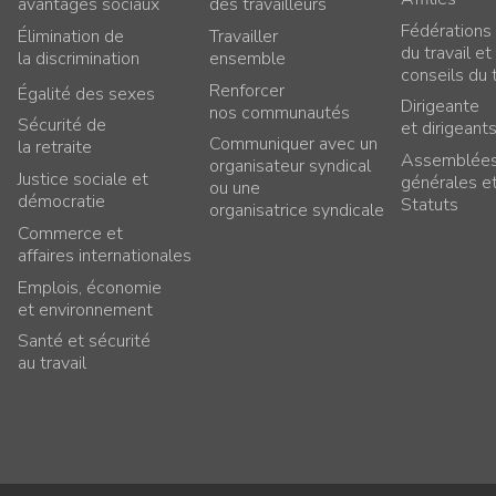
avantages sociaux
des travailleurs
Fédérations
Élimination de
Travailler
du travail et
la discrimination
ensemble
conseils du t
Renforcer
Égalité des sexes
Dirigeante
nos communautés
Sécurité de
et dirigeant
Communiquer avec un
la retraite
Assemblée
organisateur syndical
Justice sociale et
générales e
ou une
démocratie
Statuts
organisatrice syndicale
Commerce et
affaires internationales
Emplois, économie
et environnement
Santé et sécurité
au travail