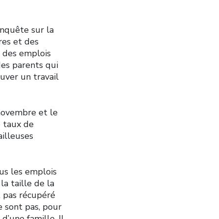
Enquête sur la
res et des
t des emplois
es parents qui
uver un travail
novembre et le
e taux de
ailleuses
us les emplois
a taille de la
t pas récupéré
e sont pas, pour
d’une famille. Il