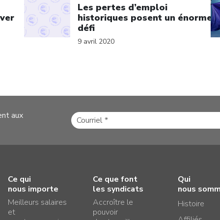
Les pertes d’emploi
iver
historiques posent un énorme
défi
9 avril 2020
ent aux
Ce qui
Ce que font
Qui
nous importe
les syndicats
nous som
Meilleurs salaires
Accroître le
Histoire
et
pouvoir
Affiliés