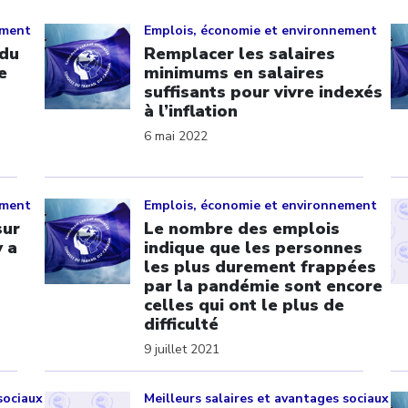
Click to open the link
Cl
ement
Emplois, économie et environnement
 du
Remplacer les salaires
e
minimums en salaires
suffisants pour vivre indexés
à l’inflation
6 mai 2022
Click to open the link
Cl
ement
Emplois, économie et environnement
sur
Le nombre des emplois
y a
indique que les personnes
les plus durement frappées
par la pandémie sont encore
celles qui ont le plus de
difficulté
9 juillet 2021
Click to open the link
Cl
sociaux
Meilleurs salaires et avantages sociaux