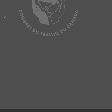
ravail
s
s
t