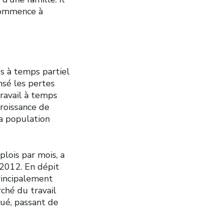
commence à
 à temps partiel
nsé les pertes
ravail à temps
roissance de
la population
plois par mois, a
2012. En dépit
rincipalement
ché du travail
nué, passant de