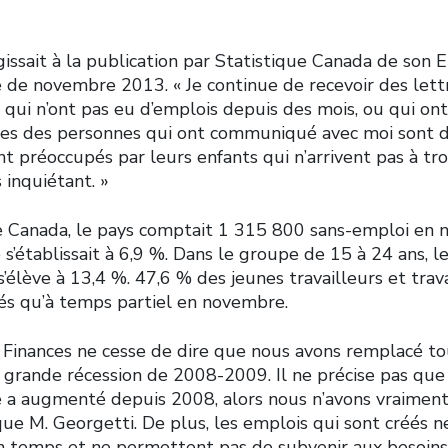
issait à la publication par Statistique Canada de son 
e de novembre 2013. « Je continue de recevoir des lett
 qui n’ont pas eu d’emplois depuis des mois, ou qui on
ines des personnes qui ont communiqué avec moi sont d
 préoccupés par leurs enfants qui n’arrivent pas à tro
 inquiétant. »
e Canada, le pays comptait 1 315 800 sans-emploi en 
’établissait à 6,9 %. Dans le groupe de 15 à 24 ans, l
s’élève à 13,4 %. 47,6 % des jeunes travailleurs et trav
és qu’à temps partiel en novembre.
s Finances ne cesse de dire que nous avons remplacé to
 grande récession de 2008-2009. Il ne précise pas que l
e a augmenté depuis 2008, alors nous n’avons vraimen
que M. Georgetti. De plus, les emplois qui sont créés n
in temps et ne permettent pas de subvenir aux besoins 