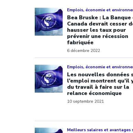
Click to open the link
Emplois, économie et environn
Bea Bruske : La Banque
Canada devrait cesser d
hausser les taux pour
prévenir une récession
fabriquée
6 décembre 2022
Click to open the link
Emplois, économie et environn
Les nouvelles données 
l’emploi montrent qu’il 
du travail à faire sur la
relance économique
10 septembre 2021
Click to open the link
Meilleurs salaires et avantages 