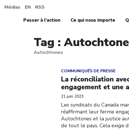
Médias
EN
RSS
Passer à l’action
Ce qui nous importe
Q
Tag : Autochtone
Autochtones
Click to open the link
COMMUNIQUÉS DE PRESSE
La réconciliation av
engagement et une ac
21 juin 2023
Les syndicats du Canada mar
réaffirmant leur ferme engag
Autochtones et la justice aut
de tout le pays. Cela exige 