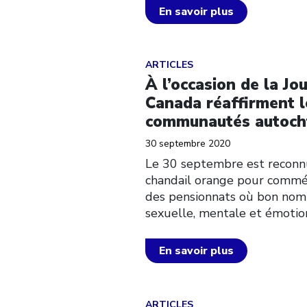
En savoir plus
Click to open the link
ARTICLES
À l’occasion de la Jo
Canada réaffirment 
communautés autoch
30 septembre 2020
Le 30 septembre est reconn
chandail orange pour commém
des pensionnats où bon nombr
sexuelle, mentale et émotion
En savoir plus
Click to open the link
ARTICLES