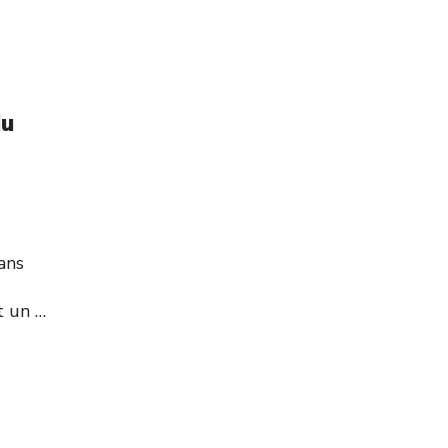
du
ans
t un
…