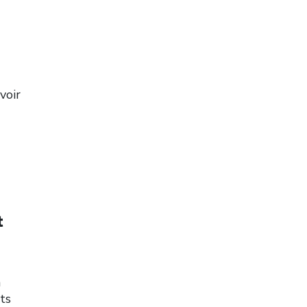
voir
t
n
ts