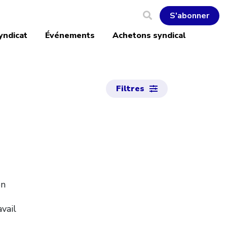
S'abonner
yndicat
Événements
Achetons syndical
Filtres
en
vail