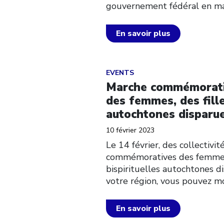
gouvernement fédéral en mat
En savoir plus
Click to open the link
EVENTS
Marche commémorativ
des femmes, des fille
autochtones disparu
10 février 2023
Le 14 février, des collectiv
commémoratives des femmes a
bispirituelles autochtones d
votre région, vous pouvez mo
En savoir plus