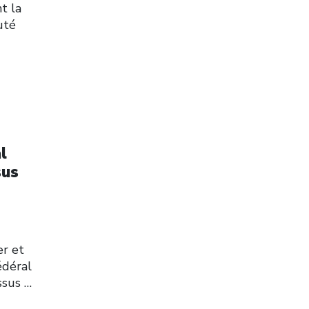
t la
uté
l
sus
er et
édéral
ssus
…