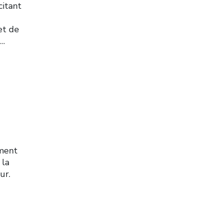
citant
et de
s…
ement
 la
ur.