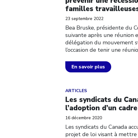
prévenir une récessi
familles travailleuse
23 septembre 2022
Bea Bruske, présidente du Co
suivante après une réunion 
délégation du mouvement syn
l’occasion de tenir une réun
En savoir plus
Click to open the link
ARTICLES
Les syndicats du Cana
l’adoption d’un cadr
16 décembre 2020
Les syndicats du Canada acc
projet de loi visant à mettr