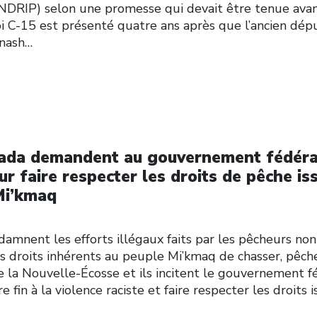
DRIP) selon une promesse qui devait être tenue avan
loi C-15 est présenté quatre ans après que l’ancien dép
nash…
nada demandent au gouvernement fédéra
ur faire respecter les droits de pêche is
 Mi’kmaq
amnent les efforts illégaux faits par les pêcheurs non
s droits inhérents au peuple Mi’kmaq de chasser, pêch
de la Nouvelle-Écosse et ils incitent le gouvernement f
 fin à la violence raciste et faire respecter les droits i