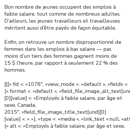
Bon nombre de jeunes occupent des emplois à
faible salaire, tout comme de nombreux adultes.
D’ailleurs, les jeunes travailleurs et travailleuses
méritent aussi d’être payés de façon équitable.
Enfin, on retrouve un nombre disproportionné de
femmes dans les emplois à bas salaire — pas
moins d’un tiers des femmes gagnent moins de
15 $ l’heure, par rapport à seulement 22 % des
hommes.
[[{« fid »: »1078″, »view_mode »: »default », »fields »:
{« format »: »default », »field_file_image_alt_text[un
[0][value] »: »Employés à faible salaire, par âge et
sexe, Canada,
2015″, »field_file_image_title_text[und][0]
[value] »: » »}, »type »: »media », »link_text »:null, »at
{« alt »: »Employés à faible salaire, par âge et sexe,