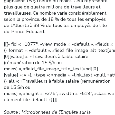
gagnaient 15 $ l’heure ou moins. Cela représente
plus que de quatre millions de travailleurs et
travailleuses. Ce nombre varie considérablement
selon la province, de 18 % de tous les employés
de l’Alberta à 38 % de tous les employés de l’Île-
du-Prince-Édouard.
[[{« fid »: »1077″, »view_mode »: »default », »fields »:
{« format »: »default », »field_file_image_alt_text[un
[0][value] »: »Travailleurs à faible salaire
(rémunération de 15 $/h ou
moins) », »field_file_image_title_text[und][0]
[value] »: » »}, »type »: »media », »link_text »:null, »at
{« alt »: »Travailleurs à faible salaire (rémunération
de 15 $/h ou
moins) », »height »: »375″, »width »: »519″, »class »: 
element file-default »}}]]
Source : Microdonnées de l’Enquête sur la