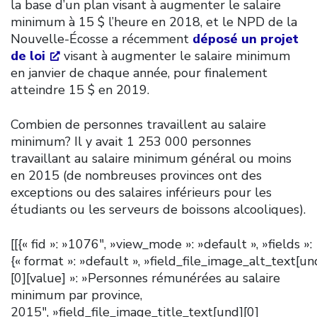
la base d’un plan visant à augmenter le salaire
minimum à 15 $ l’heure en 2018, et le NPD de la
Nouvelle-Écosse a récemment
déposé un projet
de loi
visant à augmenter le salaire minimum
en janvier de chaque année, pour finalement
atteindre 15 $ en 2019.
Combien de personnes travaillent au salaire
minimum? Il y avait 1 253 000 personnes
travaillant au salaire minimum général ou moins
en 2015 (de nombreuses provinces ont des
exceptions ou des salaires inférieurs pour les
étudiants ou les serveurs de boissons alcooliques).
[[{« fid »: »1076″, »view_mode »: »default », »fields »:
{« format »: »default », »field_file_image_alt_text[un
[0][value] »: »Personnes rémunérées au salaire
minimum par province,
2015″, »field_file_image_title_text[und][0]