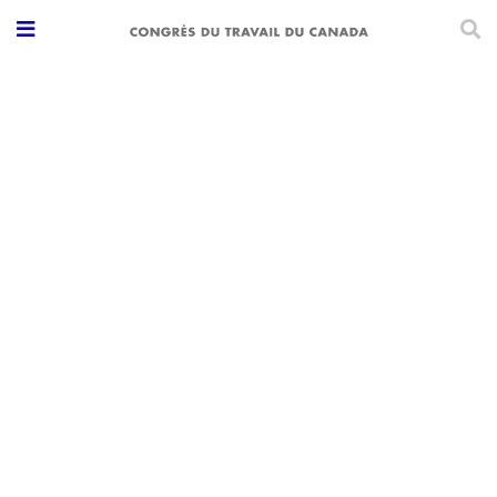
Santé mentale dans
le milieu de travail